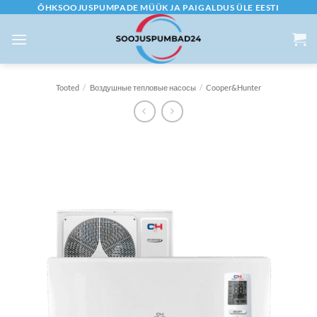
Skip
ÕHKSOOJUSPUMPADE MÜÜK JA PAIGALDUS ÜLE EESTI
to
content
Tooted
/
Воздушные тепловые насосы
/
Cooper&Hunter