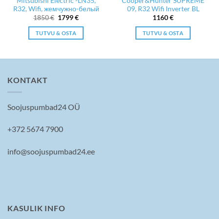
Mitsubishi Electric -LN35,
Cooper&Hunter SUPREME
R32, Wifi, жемчужно-белый
09, R32 Wifi Inverter BL
Первоначальная
Текущая
1850
€
1799
€
1160
€
цена
цена:
составляла
1799 €.
TUTVU & OSTA
TUTVU & OSTA
1850 €.
KONTAKT
Soojuspumbad24 OÜ
+372 5674 7900
info@soojuspumbad24.ee
KASULIK INFO