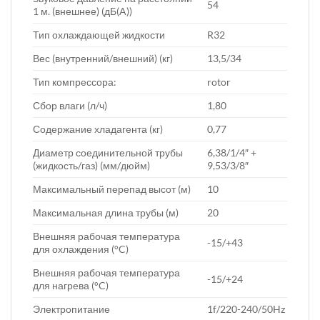
54
1 м. (внешнее) (дБ(A))
Тип охлаждающей жидкости
R32
Вес (внутренний/внешний) (кг)
13,5/34
Тип компрессора:
rotor
Сбор влаги (л/ч)
1,80
Содержание хладагента (кг)
0,77
Диаметр соединительной трубы
6,38/1/4″ +
(жидкость/газ) (мм/дюйм)
9,53/3/8″
Максимальный перепад высот (м)
10
Максимальная длина трубы (м)
20
Внешняя рабочая температура
-15/+43
для охлаждения (°C)
Внешняя рабочая температура
-15/+24
для нагрева (°C)
Электропитание
1f/220-240/50Hz