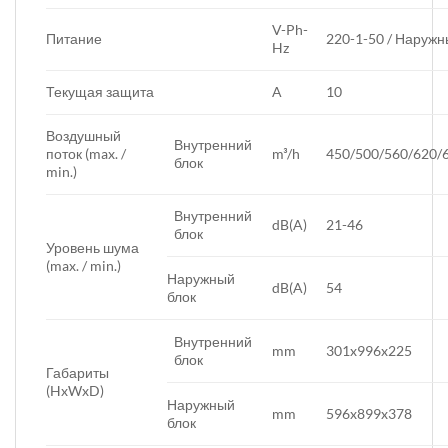
V-Ph-
Питание
220-1-50 / Наружн
Hz
Текущая защита
A
10
Воздушный
Внутренний
поток (max. /
m³/h
450/500/560/620/
блок
min.)
Внутренний
dB(A)
21-46
блок
Уровень шума
(max. / min.)
Наружный
dB(A)
54
блок
Внутренний
mm
301x996x225
блок
Габариты
(HxWxD)
Наружный
mm
596x899x378
блок