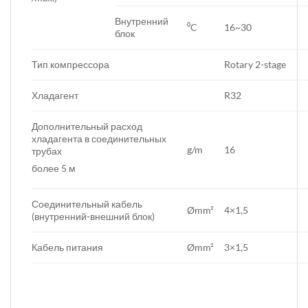
Внутренний
⁰C
16~30
блок
Тип компрессора
Rotary 2-stage
Хладагент
R32
Дополнительный расход
хладагента в соединительных
g/m
16
трубах
более 5 м
Соединительный кабель
Ømm²
4×1,5
(внутренний-внешний блок)
Кабель питания
Ømm²
3×1,5