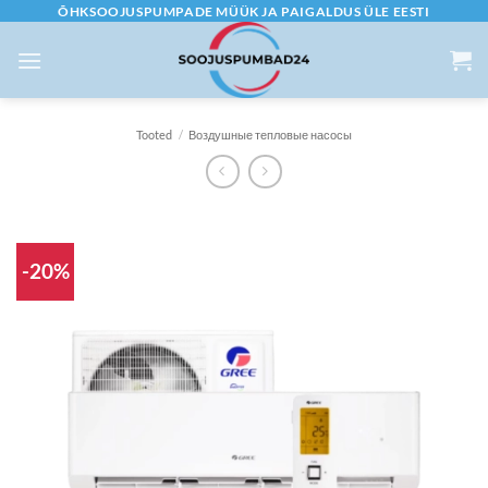
Skip
ÕHKSOOJUSPUMPADE MÜÜK JA PAIGALDUS ÜLE EESTI
to
content
Tooted
/
Воздушные тепловые насосы
-20%