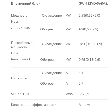
Внутренний блок
GWH12YD-S6BA2
Мощность
Охлаждение
kW
3,53(0,85–5,0)
Ном.
. (min. – max.)
Обогрев
kW
4.2(0,68–7.2)
Потребляемая
Охлаждение
kW
0,84 (0,055-1,9)
мощность
Ном.
(min. – max.)
Обогрев
kW
0,95 (0,13-2.6)
Охлаждение
A
5.1
Сила тока
Обогрев
A
5.7
SEER / SCOP
W/W
8,5/5,1
Класс энергоэффективности
A+++/A+++