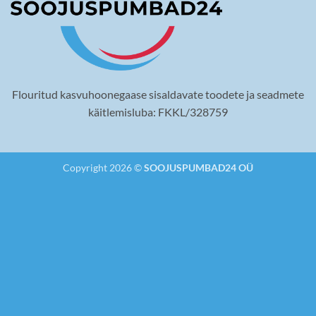
Flouritud kasvuhoonegaase sisaldavate toodete ja seadmete
käitlemisluba: FKKL/328759
Copyright 2026 ©
SOOJUSPUMBAD24 OÜ