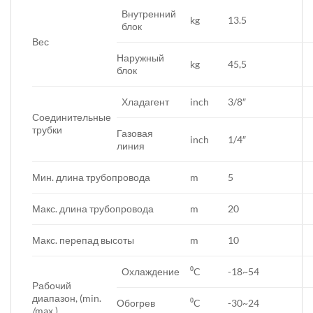
Внутренний
kg
13.5
блок
Вес
Наружный
kg
45,5
блок
Хладагент
inch
3/8″
Соединительные
трубки
Газовая
inch
1/4″
линия
Мин. длина трубопровода
m
5
Макс. длина трубопровода
m
20
Макс. перепад высоты
m
10
Охлаждение
⁰C
-18~54
Рабочий
диапазон, (min.
Обогрев
⁰C
-30~24
/max.)