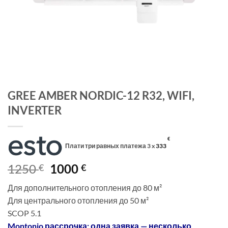
GREE AMBER NORDIC-12 R32, WIFI,
INVERTER
€
Плати три равных платежа 3 x
333
Первоначальная
Текущая
1250
1000
€
€
цена
цена:
Для дополнительного отопления до 80 м²
составляла
1000 €.
Для центрального отопления до 50 м²
1250 €.
SCOP 5.1
Montonio рассрочка: одна заявка — несколько