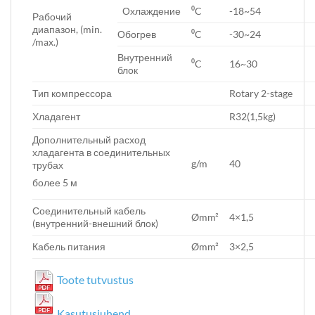
Охлаждение
⁰C
-18~54
Рабочий
диапазон, (min.
Обогрев
⁰C
-30~24
/max.)
Внутренний
⁰C
16~30
блок
Тип компрессора
Rotary 2-stage
Хладагент
R32(1,5kg)
Дополнительный расход
хладагента в соединительных
g/m
40
трубах
более 5 м
Соединительный кабель
Ømm²
4×1,5
(внутренний-внешний блок)
Кабель питания
Ømm²
3×2,5
Toote tutvustus
Kasutusjuhend