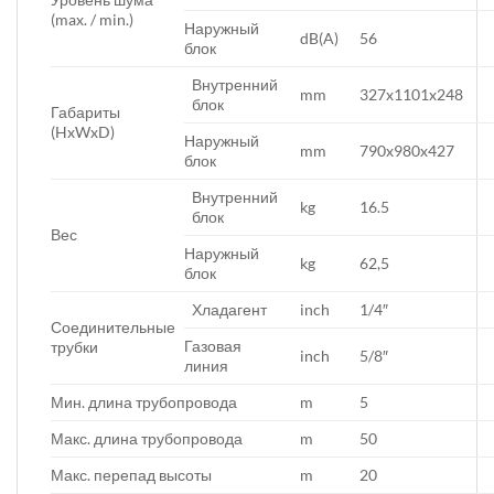
(max. / min.)
Наружный
dB(A)
56
блок
Внутренний
mm
327x1101x248
блок
Габариты
(HxWxD)
Наружный
mm
790x980x427
блок
Внутренний
kg
16.5
блок
Вес
Наружный
kg
62,5
блок
Хладагент
inch
1/4″
Соединительные
Газовая
трубки
inch
5/8″
линия
Мин. длина трубопровода
m
5
Макс. длина трубопровода
m
50
Макс. перепад высоты
m
20