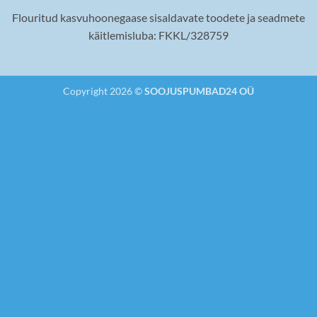
Flouritud kasvuhoonegaase sisaldavate toodete ja seadmete
käitlemisluba: FKKL/328759
Copyright 2026 ©
SOOJUSPUMBAD24 OÜ