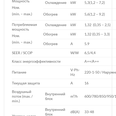
Мощность
Охлаждение
kW
5,3(1,2 – 7,2)
Ном.
(min. – max.)
Обогрев
kW
5,6(1,2 – 9.2)
Потребляемая
Охлаждение
kW
1,32 (0,35 – 2,5)
мощность
Обогрев
kW
1,32 (0,35 – 3,3)
Ном.
(min. – max.)
Обогрев
A
5.9
SEER / SCOP
W/W
6,5/4,4
Класс энергоэффективности
A++/A++
V-Ph-
Питание
220-1-50 / Наружн
Hz
Текущая защита
A
16
Воздушный
Внутренний
поток (max. /
m³/h
600/780/850/950/
блок
min.)
Внутренний
dB(A)
33-48
блок
Уровень шума