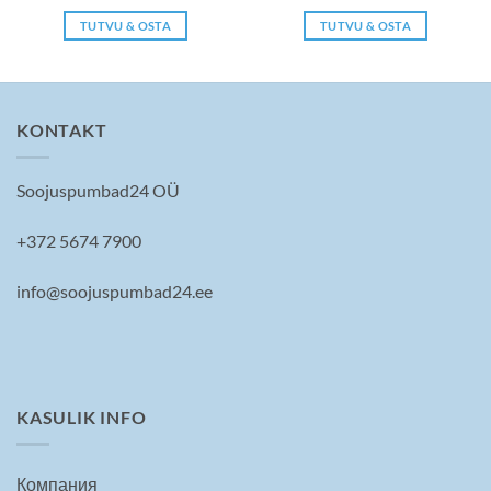
цена
цена:
составляла
940 €.
TUTVU & OSTA
TUTVU & OSTA
990 €.
KONTAKT
Soojuspumbad24 OÜ
+372 5674 7900
info@soojuspumbad24.ee
KASULIK INFO
Компания