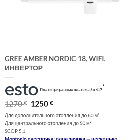
GREE AMBER NORDIC-18, WIFI,
ИНВЕРТОР
€
Плати три равных платежа 3 x
417
Первоначальная
Текущая
1270
1250
€
€
цена
цена:
Для дополнительного отопления до 80 м²
составляла
1250 €.
Для центрального отопления до 50 м²
1270 €.
SCOP 5.1
Montonio рассрочка: одна заявка — несколько