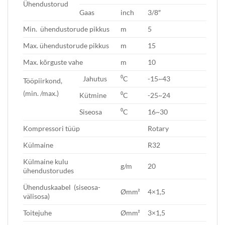
Ühendustorud
Gaas
inch
3/8″
Min. ühendustorude pikkus
m
5
Max. ühendustorude pikkus
m
15
Max. kõrguste vahe
m
10
Jahutus
⁰C
-15~43
Tööpiirkond,
(min. /max.)
Kütmine
⁰C
-25~24
Siseosa
⁰C
16~30
Kompressori tüüp
Rotary
Külmaine
R32
Külmaine kulu
g/m
20
ühendustorudes
Ühenduskaabel (siseosa-
Ømm²
4×1,5
välisosa)
Toitejuhe
Ømm²
3×1,5