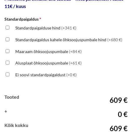
11€ / kuus
Standardpaigaldus
*
Standardpaigalduse hind
(+341 €)
Standardpaigaldus kahele õhksoojuspumbale hind
(+680 €)
Maaraam õhksoojuspumbale
(+84 €)
Alusplaat õhksoojuspumbale
(+61 €)
Ei soovi standardpaigaldust
(+0 €)
Tooted
609 €
+
0 €
Kõik kokku
609 €