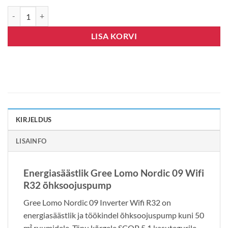
GREE LOMO NORDIC 09 Inverter Wifi R32 kogus
LISA KORVI
KIRJELDUS
LISAINFO
Energiasäästlik Gree Lomo Nordic 09 Wifi
R32 õhksoojuspump
Gree Lomo Nordic 09 Inverter Wifi R32 on
energiasäästlik ja töökindel õhksoojuspump kuni 50
m² ruumidele. Tänu kõrgele SCOP 5.1 kasutegurile