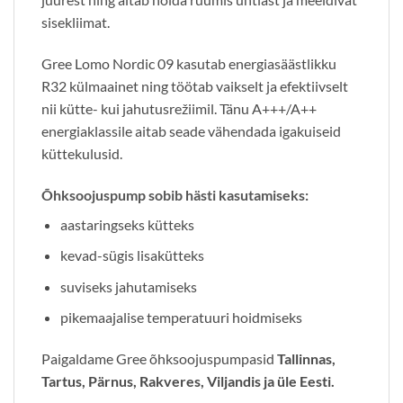
sisekliimat.
Gree Lomo Nordic 09 kasutab energiasäästlikku
R32 külmaainet ning töötab vaikselt ja efektiivselt
nii kütte- kui jahutusrežiimil. Tänu A+++/A++
energiaklassile aitab seade vähendada igakuiseid
küttekulusid.
Õhksoojuspump sobib hästi kasutamiseks:
aastaringseks kütteks
kevad-sügis lisakütteks
suviseks jahutamiseks
pikemaajalise temperatuuri hoidmiseks
Paigaldame Gree õhksoojuspumpasid
Tallinnas,
Tartus, Pärnus, Rakveres, Viljandis ja üle Eesti.