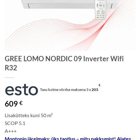
GREE LOMO NORDIC 09 Inverter Wifi
R32
€
Tasu kolme võrdse maksena 3 x
203
609
€
Lisakütteks kuni 50 m²
SCOP 5.1
A+++
Montonio järelmaks: üks taotlus – mitu pakkumist! Alates