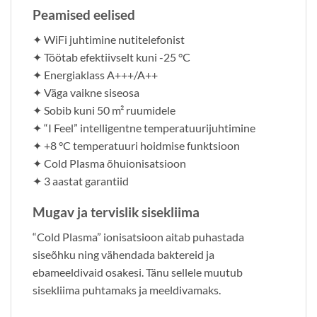
Peamised eelised
✦ WiFi juhtimine nutitelefonist
✦ Töötab efektiivselt kuni -25 °C
✦ Energiaklass A+++/A++
✦ Väga vaikne siseosa
✦ Sobib kuni 50 m² ruumidele
✦ “I Feel” intelligentne temperatuurijuhtimine
✦ +8 °C temperatuuri hoidmise funktsioon
✦ Cold Plasma õhuionisatsioon
✦ 3 aastat garantiid
Mugav ja tervislik sisekliima
“Cold Plasma” ionisatsioon aitab puhastada
siseõhku ning vähendada baktereid ja
ebameeldivaid osakesi. Tänu sellele muutub
sisekliima puhtamaks ja meeldivamaks.