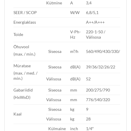
Kütmine
A
3,4
SEER / SCOP
W/W
6,8/5,1
Energiaklass
A++/A+++
V-Ph-
220-1-50 /
Toide
Hz
Välisosa
Õhuvool
Siseosa
m³/h
560/490/430/330/
(max. / min.)
Müratase
Siseosa
dB(A)
39/36/32/26/22
(max. / med. /
min.)
Välisosa
dB(A)
52
Gabariidid
Siseosa
mm
200/275/790
(HxWxD)
Välisosa
mm
776/540/320
Siseosa
kg
9
Kaal
Välisosa
kg
28
Külmaine
inch
1/4″