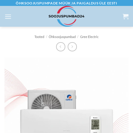
Skip
ÕHKSOOJUSPUMPADE MÜÜK JA PAIGALDUS ÜLE EESTI
to
content
Tooted
/
Õhksoojuspumbad
/
Gree Electric