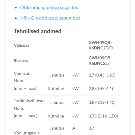
Õhksoojuspumba paigaldus
Kõik Gree õhksoojuspumbad
Tehnilised andmed
GWH09QB-
Välisosa
K6DNC2E/O
GWH09QB-
Siseosa
K6DNC2E/I
Võimsus
Jahutus
kW
2,7 (0,45-3,23)
Nom.
(min. – max.)
Kütmine
kW
2,8 (0,45-4,1)
Tarbimisvõimsus
Jahutus
kW
0,8 (0,09-1,40)
Nom.
(min. – max.)
Kütmine
kW
0,75 (0,16-1,50)
Jahutus
A
3,7
Voolutugevus