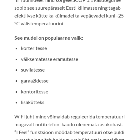
sobib see suurepäraselt Eesti kliimasse ning tagab
efektiivse kütte ka külmadel talvepäevadel kuni -25
°C välistemperatuurini.
See mudel on populaarne valik:
korteritesse
väiksematesse eramutesse
suvilatesse
garaažidesse
kontoritesse
lisakütteks
WiFi juhtimine võimaldab reguleerida temperatuuri
mugavalt nutitelefoni kaudu olenemata asukohast.
“I Feel” funktsioon mõõdab temperatuuri otse puldi
juurest ning aitab hoida ruumis ühtlast ja meeldivat