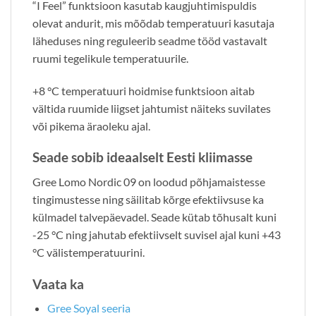
“I Feel” funktsioon kasutab kaugjuhtimispuldis
olevat andurit, mis mõõdab temperatuuri kasutaja
läheduses ning reguleerib seadme tööd vastavalt
ruumi tegelikule temperatuurile.
+8 °C temperatuuri hoidmise funktsioon aitab
vältida ruumide liigset jahtumist näiteks suvilates
või pikema äraoleku ajal.
Seade sobib ideaalselt Eesti kliimasse
Gree Lomo Nordic 09 on loodud põhjamaistesse
tingimustesse ning säilitab kõrge efektiivsuse ka
külmadel talvepäevadel. Seade kütab tõhusalt kuni
-25 °C ning jahutab efektiivselt suvisel ajal kuni +43
°C välistemperatuurini.
Vaata ka
Gree Soyal seeria