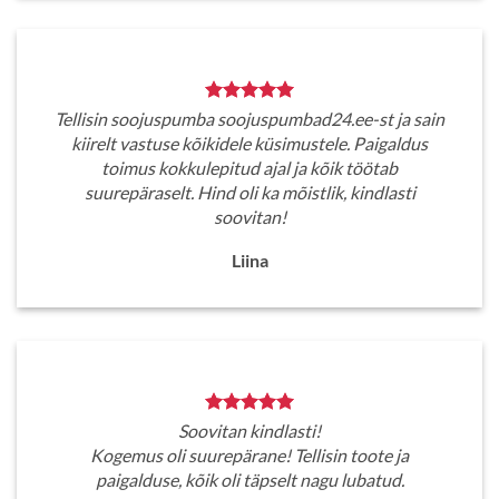
Tellisin soojuspumba soojuspumbad24.ee-st ja sain
kiirelt vastuse kõikidele küsimustele. Paigaldus
toimus kokkulepitud ajal ja kõik töötab
suurepäraselt. Hind oli ka mõistlik, kindlasti
soovitan!
Liina
Soovitan kindlasti!
Kogemus oli suurepärane! Tellisin toote ja
paigalduse, kõik oli täpselt nagu lubatud.