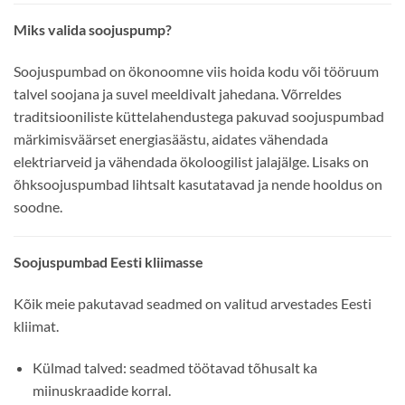
Miks valida soojuspump?
Soojuspumbad on ökonoomne viis hoida kodu või tööruum
talvel soojana ja suvel meeldivalt jahedana. Võrreldes
traditsiooniliste küttelahendustega pakuvad soojuspumbad
märkimisväärset energiasäästu, aidates vähendada
elektriarveid ja vähendada ökoloogilist jalajälge. Lisaks on
õhksoojuspumbad lihtsalt kasutatavad ja nende hooldus on
soodne.
Soojuspumbad Eesti kliimasse
Kõik meie pakutavad seadmed on valitud arvestades Eesti
kliimat.
Külmad talved: seadmed töötavad tõhusalt ka
miinuskraadide korral.