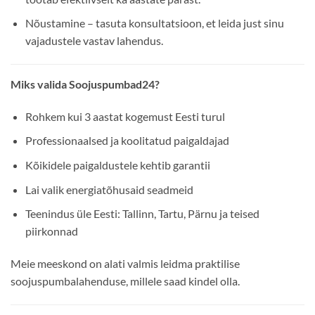
Nõustamine – tasuta konsultatsioon, et leida just sinu
vajadustele vastav lahendus.
Miks valida Soojuspumbad24?
Rohkem kui 3 aastat kogemust Eesti turul
Professionaalsed ja koolitatud paigaldajad
Kõikidele paigaldustele kehtib garantii
Lai valik energiatõhusaid seadmeid
Teenindus üle Eesti: Tallinn, Tartu, Pärnu ja teised
piirkonnad
Meie meeskond on alati valmis leidma praktilise
soojuspumbalahenduse, millele saad kindel olla.