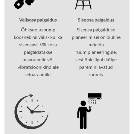
Välisosa paigaldus
Siseosa paigaldus
Õhksoojuspump
Siseosa paigalduse
koosneb nii välis- kui ka
planeerimisel on oluline
siseosast. Välisosa
mõelda
paigaldatakse
ruumiplaneeringule,
maaraamile või
sest õhk liigub kõige
vibratsioonikindlale
paremini avatud
seinaraamile.
ruumis.