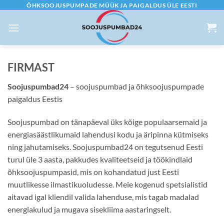
Skip
ÕHKSOOJUSPUMPADE MÜÜK JA PAIGALDUS ÜLE EESTI
to
content
FIRMAST
Soojuspumbad24
– soojuspumbad ja õhksoojuspumpade
paigaldus Eestis
Soojuspumbad on tänapäeval üks kõige populaarsemaid ja
energiasäästlikumaid lahendusi kodu ja äripinna kütmiseks
ning jahutamiseks. Soojuspumbad24 on tegutsenud Eesti
turul üle 3 aasta, pakkudes kvaliteetseid ja töökindlaid
õhksoojuspumpasid, mis on kohandatud just Eesti
muutlikesse ilmastikuoludesse. Meie kogenud spetsialistid
aitavad igal kliendil valida lahenduse, mis tagab madalad
energiakulud ja mugava sisekliima aastaringselt.