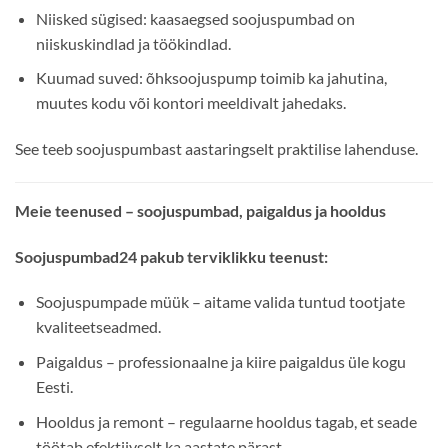
Niisked sügised: kaasaegsed soojuspumbad on
niiskuskindlad ja töökindlad.
Kuumad suved: õhksoojuspump toimib ka jahutina,
muutes kodu või kontori meeldivalt jahedaks.
See teeb soojuspumbast aastaringselt praktilise lahenduse.
Meie teenused – soojuspumbad, paigaldus ja hooldus
Soojuspumbad24 pakub terviklikku teenust:
Soojuspumpade müük – aitame valida tuntud tootjate
kvaliteetseadmed.
Paigaldus – professionaalne ja kiire paigaldus üle kogu
Eesti.
Hooldus ja remont – regulaarne hooldus tagab, et seade
töötab efektiivselt ka aastate pärast.