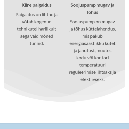
Kiire paigaldus
Soojuspump mugav ja
tõhus
Paigaldus on lihtne ja
võtab kogenud
Soojuspump on mugav
tehnikutel harilikult
ja tõhus küttelahendus,
aega vaid mõned
mis pakub
tunnid.
energiasäästlikku kütet
ja jahutust, muutes
kodu või kontori
temperatuuri
reguleerimise lihtsaks ja
efektiivseks.