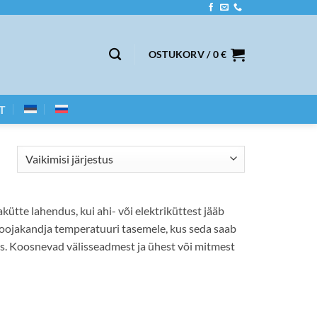
OSTUKORV /
0
€
T
ütte lahendus, kui ahi- või elektriküttest jääb
oojakandja temperatuuri tasemele, kus seda saab
s. Koosnevad välisseadmest ja ühest või mitmest