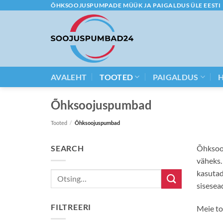
Skip
ÕHKSOOJUSPUMPADE MÜÜK JA PAIGALDUS ÜLE EESTI
to
content
AVALEHT
TOOTED
PAIGALDUS
Õhksoojuspumbad
Tooted
/
Õhksoojuspumbad
SEARCH
Õhksooj
väheks.
kasutad
Otsi:
sisese
FILTREERI
Meie to