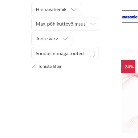
Hinnavahemik
Max. põhiküttevõimsus
Toote värv
Soodushinnaga tooted
-24%