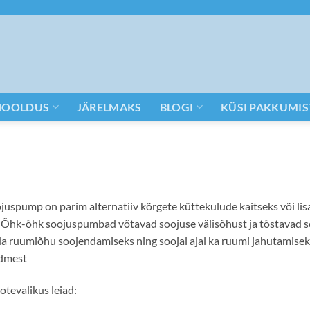
HOOLDUS
JÄRELMAKS
BLOGI
KÜSI PAKKUMIS
uspump on parim alternatiiv kõrgete küttekulude kaitseks või lisak
 Õhk-õhk soojuspumbad võtavad soojuse välisõhust ja tõstavad s
a ruumiõhu soojendamiseks ning soojal ajal ka ruumi jahutamisek
admest
otevalikus leiad: