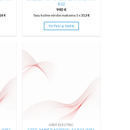
R32
nt
940
€
18
€
Tasu kolme võrdse maksena 3 x
313
€
TUTVU & OSTA
GREE ELECTRIC
 WIFI,
GREE AMBER NORDIC-12 R32, WIFI,