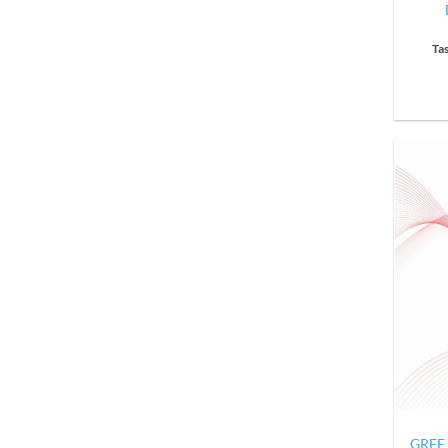
Ta
GREE 