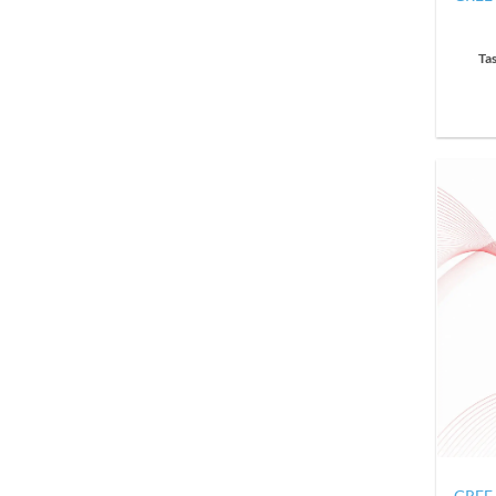
Ta
GREE 