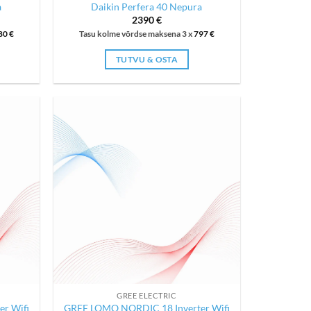
a
Daikin Perfera 40 Nepura
2390
€
80
€
Tasu kolme võrdse maksena 3 x
797
€
TUTVU & OSTA
GREE ELECTRIC
r Wifi
GREE LOMO NORDIC 18 Inverter Wifi