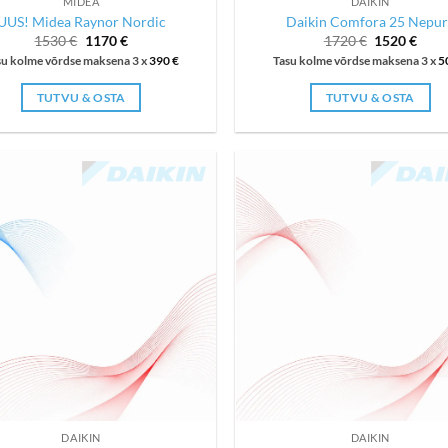
MIDEA
DAIKIN
UUS! Midea Raynor Nordic
Daikin Comfora 25 Nepur
Algne
Current
Algne
Curr
1530
€
1170
€
1720
€
1520
€
hind
price
hind
price
su kolme võrdse maksena 3 x
390
€
Tasu kolme võrdse maksena 3 x
5
oli:
is:
oli:
is:
1530 €.
1170 €.
1720 €.
1520
TUTVU & OSTA
TUTVU & OSTA
DAIKIN
DAIKIN