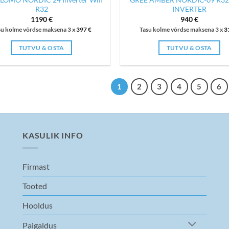
R32
INVERTER
1190
€
940
€
su kolme võrdse maksena 3 x
397
€
Tasu kolme võrdse maksena 3 x
3
TUTVU & OSTA
TUTVU & OSTA
1
2
3
4
5
6
KASULIK INFO
Firmast
Tooted
Hooldus
Paigaldus