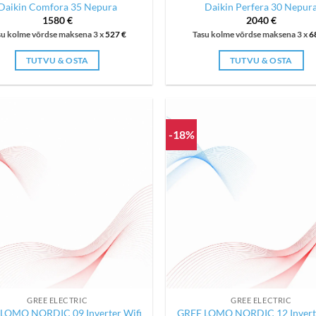
Daikin Comfora 35 Nepura
Daikin Perfera 30 Nepur
1580
€
2040
€
su kolme võrdse maksena 3 x
527
€
Tasu kolme võrdse maksena 3 x
6
TUTVU & OSTA
TUTVU & OSTA
-18%
GREE ELECTRIC
GREE ELECTRIC
LOMO NORDIC 09 Inverter Wifi
GREE LOMO NORDIC 12 Inverte