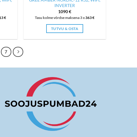
INVERTER
1090
€
13
€
Tasu kolme võrdse maksena 3 x
363
€
TUTVU & OSTA
7