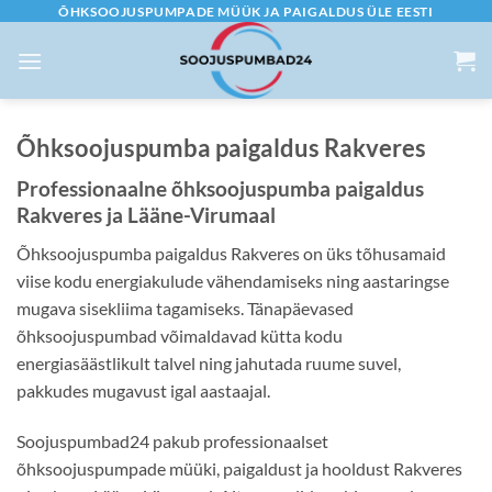
Skip
ÕHKSOOJUSPUMPADE MÜÜK JA PAIGALDUS ÜLE EESTI
to
content
Õhksoojuspumba paigaldus Rakveres
Professionaalne õhksoojuspumba paigaldus
Rakveres ja Lääne-Virumaal
Õhksoojuspumba paigaldus Rakveres on üks tõhusamaid
viise kodu energiakulude vähendamiseks ning aastaringse
mugava sisekliima tagamiseks. Tänapäevased
õhksoojuspumbad võimaldavad kütta kodu
energiasäästlikult talvel ning jahutada ruume suvel,
pakkudes mugavust igal aastaajal.
Soojuspumbad24 pakub professionaalset
õhksoojuspumpade müüki, paigaldust ja hooldust Rakveres