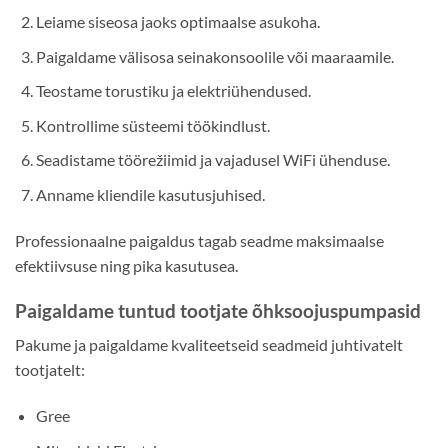
Leiame siseosa jaoks optimaalse asukoha.
Paigaldame välisosa seinakonsoolile või maaraamile.
Teostame torustiku ja elektriühendused.
Kontrollime süsteemi töökindlust.
Seadistame töörežiimid ja vajadusel WiFi ühenduse.
Anname kliendile kasutusjuhised.
Professionaalne paigaldus tagab seadme maksimaalse
efektiivsuse ning pika kasutusea.
Paigaldame tuntud tootjate õhksoojuspumpasid
Pakume ja paigaldame kvaliteetseid seadmeid juhtivatelt
tootjatelt:
Gree