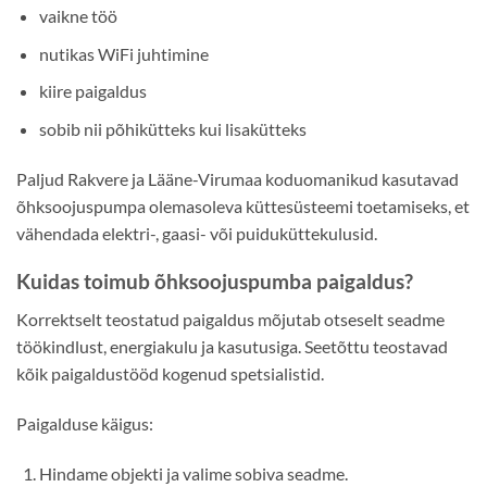
vaikne töö
nutikas WiFi juhtimine
kiire paigaldus
sobib nii põhikütteks kui lisakütteks
Paljud Rakvere ja Lääne-Virumaa koduomanikud kasutavad
õhksoojuspumpa olemasoleva küttesüsteemi toetamiseks, et
vähendada elektri-, gaasi- või puiduküttekulusid.
Kuidas toimub õhksoojuspumba paigaldus?
Korrektselt teostatud paigaldus mõjutab otseselt seadme
töökindlust, energiakulu ja kasutusiga. Seetõttu teostavad
kõik paigaldustööd kogenud spetsialistid.
Paigalduse käigus:
Hindame objekti ja valime sobiva seadme.