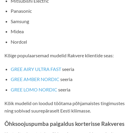
Mitsubishi Electric
Panasonic
Samsung
Midea
Nordcel
Kõige populaarsemad mudelid Rakvere klientide seas:
GREE AIRY ULTRA FAST
seeria
GREE AMBER NORDIC
seeria
GREE LOMO NORDIC
seeria
Kõik mudelid on loodud töötama põhjamaistes tingimustes
ning sobivad suurepäraselt Eesti kliimasse.
Õhksoojuspumba paigaldus korterisse Rakveres