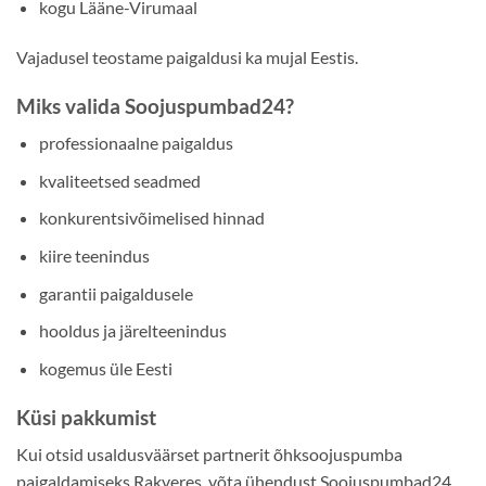
kogu Lääne-Virumaal
Vajadusel teostame paigaldusi ka mujal Eestis.
Miks valida Soojuspumbad24?
professionaalne paigaldus
kvaliteetsed seadmed
konkurentsivõimelised hinnad
kiire teenindus
garantii paigaldusele
hooldus ja järelteenindus
kogemus üle Eesti
Küsi pakkumist
Kui otsid usaldusväärset partnerit õhksoojuspumba
paigaldamiseks Rakveres, võta ühendust Soojuspumbad24