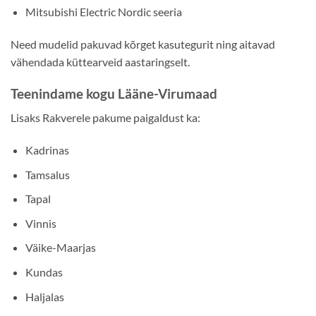
Mitsubishi Electric Nordic seeria
Need mudelid pakuvad kõrget kasutegurit ning aitavad
vähendada küttearveid aastaringselt.
Teenindame kogu Lääne-Virumaad
Lisaks Rakverele pakume paigaldust ka:
Kadrinas
Tamsalus
Tapal
Vinnis
Väike-Maarjas
Kundas
Haljalas