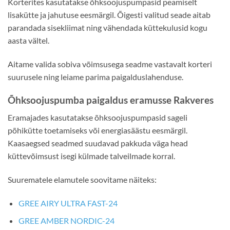
Korterites kasutatakse õhksoojuspumpasid peamiselt
lisakütte ja jahutuse eesmärgil. Õigesti valitud seade aitab
parandada sisekliimat ning vähendada küttekulusid kogu
aasta vältel.
Aitame valida sobiva võimsusega seadme vastavalt korteri
suurusele ning leiame parima paigalduslahenduse.
Õhksoojuspumba paigaldus eramusse Rakveres
Eramajades kasutatakse õhksoojuspumpasid sageli
põhikütte toetamiseks või energiasäästu eesmärgil.
Kaasaegsed seadmed suudavad pakkuda väga head
küttevõimsust isegi külmade talveilmade korral.
Suurematele elamutele soovitame näiteks:
GREE AIRY ULTRA FAST-24
GREE AMBER NORDIC-24