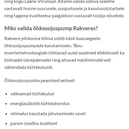
ning kogu Lääne-Virumaal. Aitame valida sobiva seadme
vastavalt hoone suurusele, soojustusele ja kasutusotstarbele
ning tagame kvaliteetse paigalduse vastavalt tootja nõuetele.
Miks valida õhksoojuspump Rakveres?
Rakvere piirkonna kliima sobib hästi kaasaegsete
õhksoojuspumpade kasutamiseks. Tänu
invertertehnoloogiale töötavad uued seadmed efektiivselt ka
külmadel talvepäevadel ning aitavad märkimisväärselt
vähendada küttekulusid.
Õhksoojuspumba peamised eelised:
väiksemad küttekulud
energiasäästlik küttelahendus
võimalus kasutada jahutamiseks suvel
parem siseõhu kvaliteet