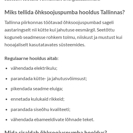
Miks tellida õhksoojuspumba hooldus Tallinnas?
Tallinna piirkonnas töötavad õhksoojuspumbad sageli
aastaringselt nii kütte kui jahutuse eesmärgil. Seetõttu
koguneb seadmesse rohkem tolmu, niiskust ja mustust kui
hooajaliselt kasutatavates süsteemides.
Regulaarne hooldus aitab:
vähendada elektrikulu;
parandada kütte- ja jahutusvõimsust;
pikendada seadme eluiga;
ennetada kulukaid rikkeid;
parandada siseõhu kvaliteeti;
vähendada ebameeldivate lõhnade teket.
Mida sisaldab õhksoojuspumba hooldus?