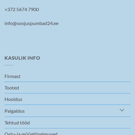
+372 5674 7900
info@soojuspumbad24.ee
KASULIK INFO
Firmast
Tooted
Hooldus
Paigaldus
Tehtud tööd
Ostu-ja müügitingimused