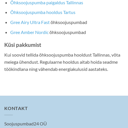
Õhksoojuspumba paigaldus Tallinnas
Õhksoojuspumba hooldus Tartus
Gree Airy Ultra Fast
õhksoojuspumbad
Gree Amber Nordic
õhksoojuspumbad
Küsi pakkumist
Kui soovid tellida õhksoojuspumba hooldust Tallinnas, võta
meiega ühendust. Regulaarne hooldus aitab hoida seadme
töökindlana ning vähendab energiakulusid aastateks.
KONTAKT
Soojuspumbad24 OÜ