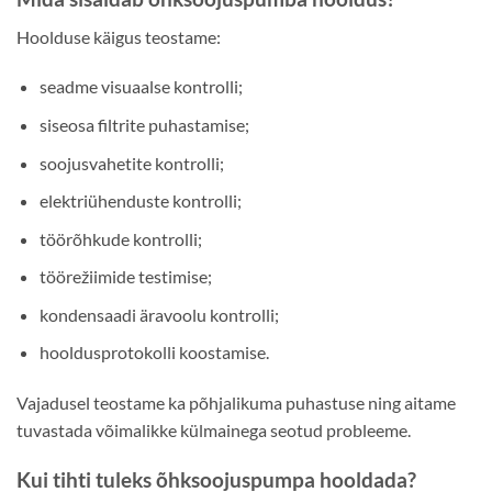
Hoolduse käigus teostame:
seadme visuaalse kontrolli;
siseosa filtrite puhastamise;
soojusvahetite kontrolli;
elektriühenduste kontrolli;
töörõhkude kontrolli;
töörežiimide testimise;
kondensaadi äravoolu kontrolli;
hooldusprotokolli koostamise.
Vajadusel teostame ka põhjalikuma puhastuse ning aitame
tuvastada võimalikke külmainega seotud probleeme.
Kui tihti tuleks õhksoojuspumpa hooldada?