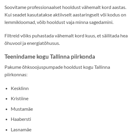
Soovitame professionaalset hooldust vähemalt kord aastas.
Kui seadet kasutatakse aktiivselt aastaringselt või kodus on
lemmikloomad, võib hooldust vaja minna sagedamini.
Filtreid võiks puhastada vähemalt kord kuus, et säilitada hea
õhuvool ja energiatõhusus.
Teenindame kogu Tallinna piirkonda
Pakume õhksoojuspumpade hooldust kogu Tallinna
piirkonnas:
Kesklinn
Kristiine
Mustamäe
Haabersti
Lasnamäe