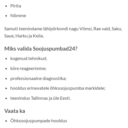
Pirita
Nõmme
Samuti teenindame lähipiirkondi nagu Viimsi, Rae vald, Saku,
Saue, Harku ja Keila.
Miks valida Soojuspumbad24?
kogenud tehnikud;
kiire reageerimine;
professionaalne diagnostika;
hooldus erinevatele õhksoojuspumba markidele;
teenindus Tallinnas ja üle Eesti.
Vaata ka
Õhksoojuspumpade hooldus