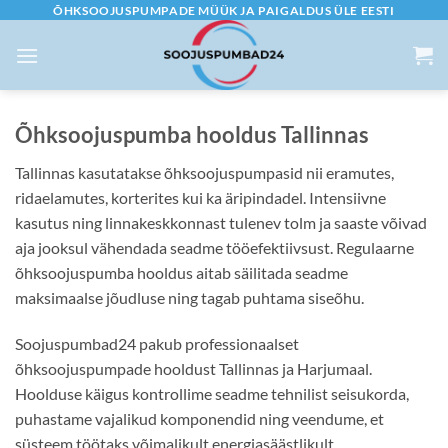
Skip
ÕHKSOOJUSPUMPADE MÜÜK JA PAIGALDUS ÜLE EESTI
to
content
Õhksoojuspumba hooldus Tallinnas
Tallinnas kasutatakse õhksoojuspumpasid nii eramutes,
ridaelamutes, korterites kui ka äripindadel. Intensiivne
kasutus ning linnakeskkonnast tulenev tolm ja saaste võivad
aja jooksul vähendada seadme tööefektiivsust. Regulaarne
õhksoojuspumba hooldus aitab säilitada seadme
maksimaalse jõudluse ning tagab puhtama siseõhu.
Soojuspumbad24 pakub professionaalset
õhksoojuspumpade hooldust Tallinnas ja Harjumaal.
Hoolduse käigus kontrollime seadme tehnilist seisukorda,
puhastame vajalikud komponendid ning veendume, et
süsteem töötaks võimalikult energiasäästlikult.