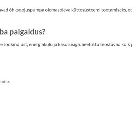
avad õhksoojuspumpa olemasoleva küttesüsteemi toetamiseks, et
ba paigaldus?
 töökindlust, energiakulu ja kasutusiga. Seetõttu teostavad kõik 
mile.