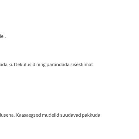
el.
dada küttekulusid ning parandada sisekliimat
endusena. Kaasaegsed mudelid suudavad pakkuda