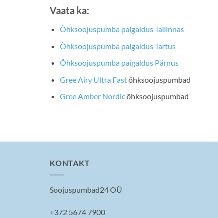
Vaata ka:
Õhksoojuspumba paigaldus Tallinnas
Õhksoojuspumba paigaldus Tartus
Õhksoojuspumba paigaldus Pärnus
Gree Airy Ultra Fast
õhksoojuspumbad
Gree Amber Nordic
õhksoojuspumbad
KONTAKT
Soojuspumbad24 OÜ
+372 5674 7900