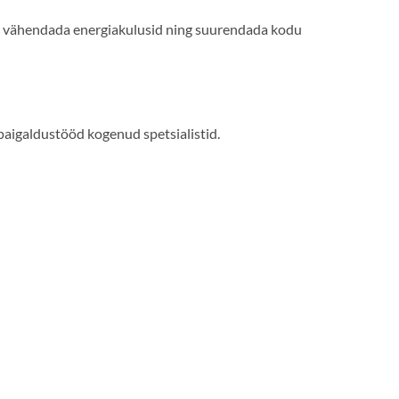
 vähendada energiakulusid ning suurendada kodu
paigaldustööd kogenud spetsialistid.