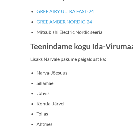
GREE AIRY ULTRA FAST-24
GREE AMBER NORDIC-24
Mitsubishi Electric Nordic seeria
Teenindame kogu Ida-Viruma
Lisaks Narvale pakume paigaldust ka:
Narva-Jõesuus
Sillamäel
Jõhvis
Kohtla-Järvel
Toilas
Ahtmes