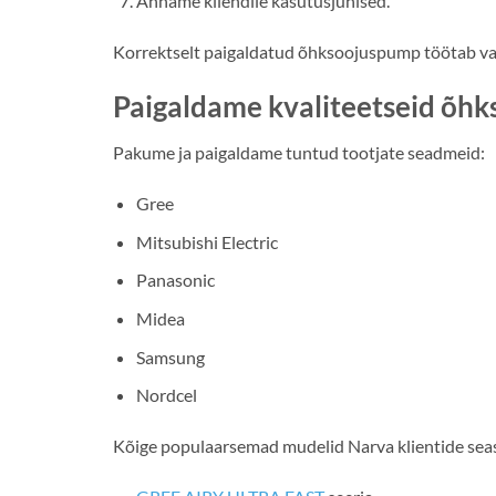
Anname kliendile kasutusjuhised.
Korrektselt paigaldatud õhksoojuspump töötab vai
Paigaldame kvaliteetseid õh
Pakume ja paigaldame tuntud tootjate seadmeid:
Gree
Mitsubishi Electric
Panasonic
Midea
Samsung
Nordcel
Kõige populaarsemad mudelid Narva klientide sea