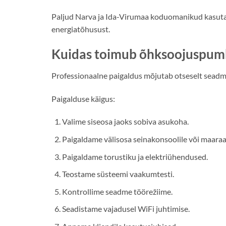
Paljud Narva ja Ida-Virumaa koduomanikud kasut
energiatõhusust.
Kuidas toimub õhksoojuspum
Professionaalne paigaldus mõjutab otseselt seadme
Paigalduse käigus:
Valime siseosa jaoks sobiva asukoha.
Paigaldame välisosa seinakonsoolile või maaraa
Paigaldame torustiku ja elektriühendused.
Teostame süsteemi vaakumtesti.
Kontrollime seadme töörežiime.
Seadistame vajadusel WiFi juhtimise.