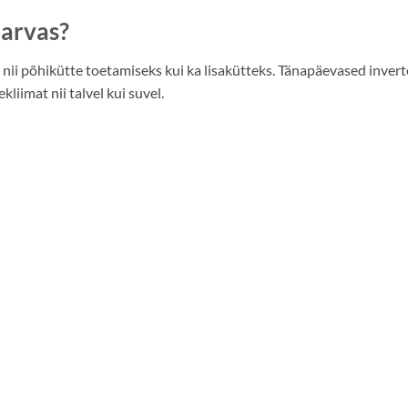
arvas?
nii põhikütte toetamiseks kui ka lisakütteks. Tänapäevased inv
iimat nii talvel kui suvel.