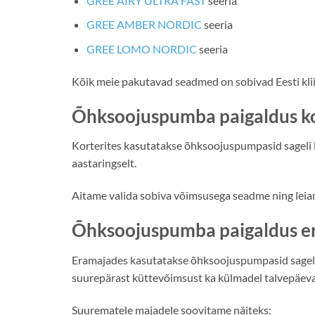
GREE AIRY ULTRA FAST
seeria
GREE AMBER NORDIC
seeria
GREE LOMO NORDIC
seeria
Kõik meie pakutavad seadmed on sobivad Eesti klii
Õhksoojuspumba paigaldus ko
Korterites kasutatakse õhksoojuspumpasid sageli l
aastaringselt.
Aitame valida sobiva võimsusega seadme ning leia
Õhksoojuspumba paigaldus e
Eramajades kasutatakse õhksoojuspumpasid sageli
suurepärast küttevõimsust ka külmadel talvepäeva
Suurematele majadele soovitame näiteks: