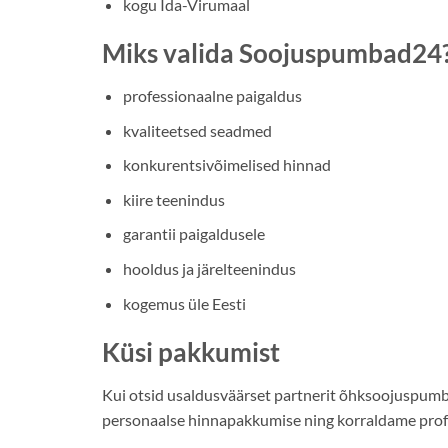
kogu Ida-Virumaal
Miks valida Soojuspumbad24
professionaalne paigaldus
kvaliteetsed seadmed
konkurentsivõimelised hinnad
kiire teenindus
garantii paigaldusele
hooldus ja järelteenindus
kogemus üle Eesti
Küsi pakkumist
Kui otsid usaldusväärset partnerit õhksoojuspum
personaalse hinnapakkumise ning korraldame profess