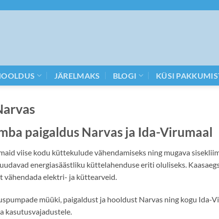
HOOLDUS
JÄRELMAKS
BLOGI
KÜSI PAKKUMIS
Narvas
mba paigaldus Narvas ja Ida-Virumaal
id viise kodu küttekulude vähendamiseks ning mugava sisekliima
uudavad energiasäästliku küttelahenduse eriti oluliseks. Kaasae
t vähendada elektri- ja küttearveid.
umpade müüki, paigaldust ja hooldust Narvas ning kogu Ida-Virum
ja kasutusvajadustele.