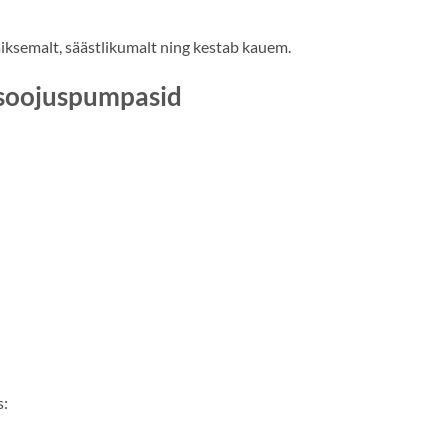
ksemalt, säästlikumalt ning kestab kauem.
ksoojuspumpasid
s: