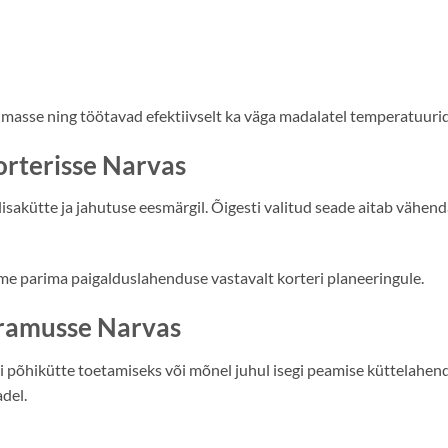
masse ning töötavad efektiivselt ka väga madalatel temperatuurid
rterisse Narvas
isakütte ja jahutuse eesmärgil. Õigesti valitud seade aitab vähen
me parima paigalduslahenduse vastavalt korteri planeeringule.
ramusse Narvas
 põhikütte toetamiseks või mõnel juhul isegi peamise küttelah
del.