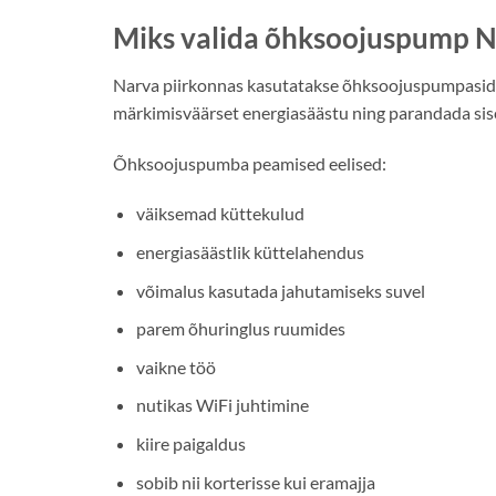
Miks valida õhksoojuspump N
Narva piirkonnas kasutatakse õhksoojuspumpasid 
märkimisväärset energiasäästu ning parandada sisekl
Õhksoojuspumba peamised eelised:
väiksemad küttekulud
energiasäästlik küttelahendus
võimalus kasutada jahutamiseks suvel
parem õhuringlus ruumides
vaikne töö
nutikas WiFi juhtimine
kiire paigaldus
sobib nii korterisse kui eramajja