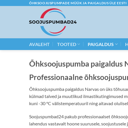
Skip
ÕHKSOOJUSPUMPADE MÜÜK JA PAIGALDUS ÜLE EESTI
to
content
AVALEHT
TOOTED
PAIGALDUS
Õhksoojuspumba paigaldus 
Professionaalne õhksoojuspu
Õhksoojuspumba paigaldus Narvas on üks tõhusama
külmad talved ja muutlikud ilmastikutingimused m
kuni -30 °C välistemperatuuril ning aitavad olulisel
Soojuspumbad24 pakub professionaalset õhksoojusp
lahendus vastavalt hoone suurusele, soojustusele 