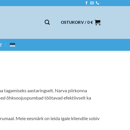
OSTUKORV /
0
€
T
 tagamiseks aastaringselt. Narva piirkonna
gsed õhksoojuspumbad töötavad efektiivselt ka
aal. Meie eesmärk on leida igale kliendile sobiv