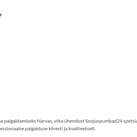
?
ba paigaldamiseks Narvas, võta ühendust Soojuspumbad24 spetsia
ionaalse paigalduse kiiresti ja kvaliteetselt.