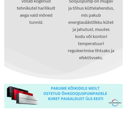
võtab kogenud
Soojuspump on mugav
tehnikutel harilikult
ja tõhus küttelahendus,
aega vaid mõned
mis pakub
tunnid.
energiasäästlikku kütet
ja jahutust, muutes
kodu või kontori
temperatuuri
reguleerimise lihtsaks ja
efektiivseks.