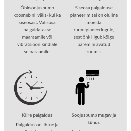
Õhksoojuspump
Siseosa paigalduse
koosneb nii välis- kui ka
planeerimisel on oluline
siseosast. Välisosa
mõelda
paigaldatakse
ruumiplaneeringule,
maaraamile või
sest õhk liigub kõige
vibratsioonikindlale
paremini avatud
seinaraamile.
ruumis.
Kiire paigaldus
Soojuspump mugav ja
tõhus
Paigaldus on lihtne ja