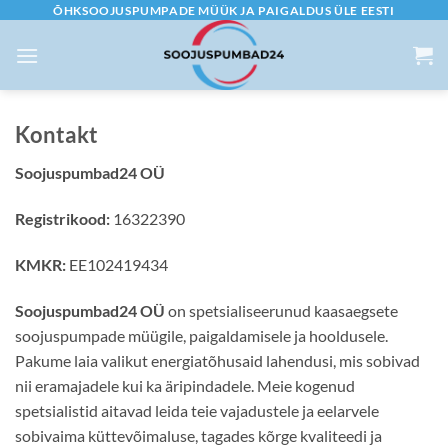
Skip
ÕHKSOOJUSPUMPADE MÜÜK JA PAIGALDUS ÜLE EESTI
to
content
Kontakt
Soojuspumbad24 OÜ
Registrikood:
16322390
KMKR:
EE102419434
Soojuspumbad24 OÜ
on spetsialiseerunud kaasaegsete
soojuspumpade müügile, paigaldamisele ja hooldusele.
Pakume laia valikut energiatõhusaid lahendusi, mis sobivad
nii eramajadele kui ka äripindadele. Meie kogenud
spetsialistid aitavad leida teie vajadustele ja eelarvele
sobivaima küttevõimaluse, tagades kõrge kvaliteedi ja