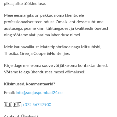
pikaajalise töökindluse.
Meie eesmärgiks on pakkuda oma klientidele
professionaalset teenindust. Oma klientidesse suhtume
austusega, peame kinni tähtaegadest ja kvaliteedinõuetest
ning töötame alati parima lahenduse nimel.
Meie kaubavalikust leiate tippbrände nagu Mitsubishi,
Thosiba, Gree ja Cooper&Hunter jne.
Kirjeldage meile oma soove või jätke oma kontaktandmed.
Võtame teiega ühendust esimesel võimalusel!
Küsimused, kommentaarid?
Email:
info@soojuspumbad24.ee
🇪🇪 🇷🇺
+372 56747900
Asukoht: Üle-Eesti