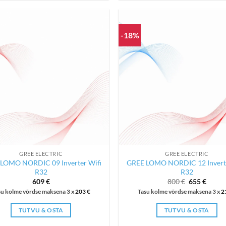
-18%
GREE ELECTRIC
GREE ELECTRIC
LOMO NORDIC 09 Inverter Wifi
GREE LOMO NORDIC 12 Inverte
R32
R32
Algne
Curre
609
€
800
€
655
€
hind
price
su kolme võrdse maksena 3 x
203
€
Tasu kolme võrdse maksena 3 x
2
oli:
is:
800 €.
655 €.
TUTVU & OSTA
TUTVU & OSTA