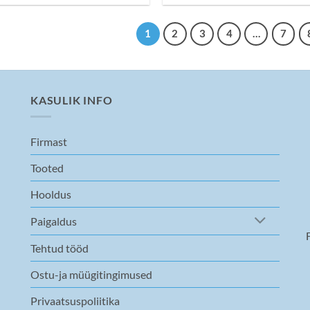
1
2
3
4
…
7
KASULIK INFO
Firmast
Tooted
Hooldus
Paigaldus
Tehtud tööd
Ostu-ja müügitingimused
Privaatsuspoliitika