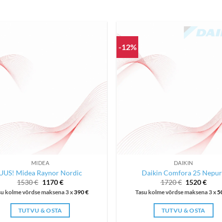
-12%
MIDEA
DAIKIN
UUS! Midea Raynor Nordic
Daikin Comfora 25 Nepur
Algne
Current
Algne
Curr
1530
€
1170
€
1720
€
1520
€
hind
price
hind
price
su kolme võrdse maksena 3 x
390
€
Tasu kolme võrdse maksena 3 x
5
oli:
is:
oli:
is:
1530 €.
1170 €.
1720 €.
1520
TUTVU & OSTA
TUTVU & OSTA