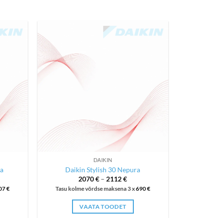
DAIKIN
a
Daikin Stylish 30 Nepura
ent
Price
2070
€
–
2112
€
range:
07
€
Tasu kolme võrdse maksena 3 x
690
€
2070 €
 €.
through
2112 €
VAATA TOODET