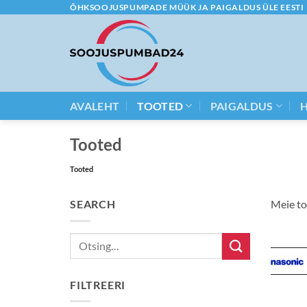
Skip
ÕHKSOOJUSPUMPADE MÜÜK JA PAIGALDUS ÜLE EESTI
to
content
AVALEHT
TOOTED
PAIGALDUS
Tooted
Tooted
SEARCH
Meie to
Otsi:
FILTREERI