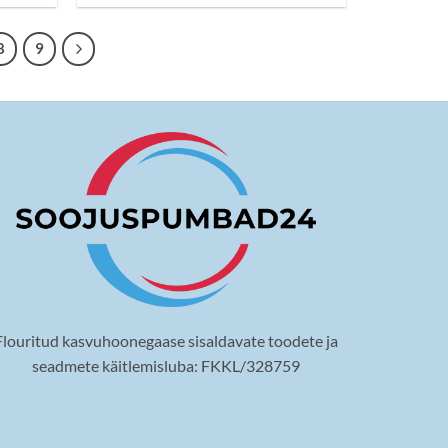
8
9
Flouritud kasvuhoonegaase sisaldavate toodete ja
seadmete käitlemisluba: FKKL/328759