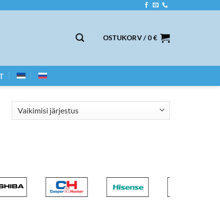
OSTUKORV /
0
€
T