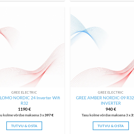
GREE ELECTRIC
GREE ELECTRIC
LOMO NORDIC 24 Inverter Wifi
GREE AMBER NORDIC-09 R32,
R32
INVERTER
1190
€
940
€
su kolme võrdse maksena 3 x
397
€
Tasu kolme võrdse maksena 3 x
3
TUTVU & OSTA
TUTVU & OSTA