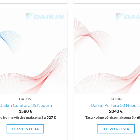
DAIKIN
DAIKIN
Daikin Comfora 35 Nepura
Daikin Perfera 30 Nepur
1580
€
2040
€
su kolme võrdse maksena 3 x
527
€
Tasu kolme võrdse maksena 3 x
6
TUTVU & OSTA
TUTVU & OSTA