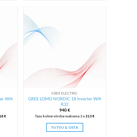
GREE ELECTRIC
r Wifi
GREE LOMO NORDIC 18 Inverter Wifi
R32
nt
940
€
18
€
Tasu kolme võrdse maksena 3 x
313
€
TUTVU & OSTA