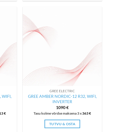
GREE ELECTRIC
 WIFI,
GREE AMBER NORDIC-12 R32, WIFI,
INVERTER
1090
€
13
€
Tasu kolme võrdse maksena 3 x
363
€
TUTVU & OSTA