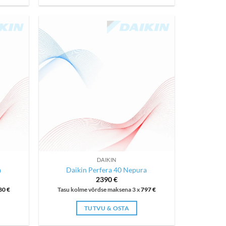
This
product
has
multiple
variants.
The
options
may
be
chosen
on
the
product
page
DAIKIN
a
Daikin Perfera 40 Nepura
2390
€
80
€
Tasu kolme võrdse maksena 3 x
797
€
TUTVU & OSTA