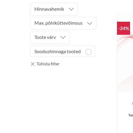
Hinnavahemik
Max. põhiküttevõimsus
-24%
Toote värv
Soodushinnaga tooted
Ta