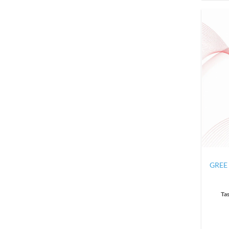
GREE 
Ta