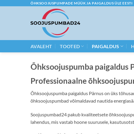
Skip
ÕHKSOOJUSPUMPADE MÜÜK JA PAIGALDUS ÜLE EESTI
to
content
AVALEHT
TOOTED
PAIGALDUS
Õhksoojuspumba paigaldus 
Professionaalne õhksoojuspu
Õhksoojuspumba paigaldus Pärnus on üks tõhusama
õhksoojuspumbad võimaldavad nautida energiasäästl
Soojuspumbad24 pakub kvaliteetsete õhksoojuspump
lahendus, mis vastab hoone suurusele, kasutusotst