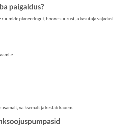
ba paigaldus?
 ruumide planeeringut, hoone suurust ja kasutaja vajadusi.
raamile
usamalt, vaiksemalt ja kestab kauem.
õhksoojuspumpasid