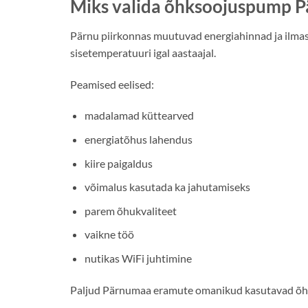
Miks valida õhksoojuspump P
Pärnu piirkonnas muutuvad energiahinnad ja ilmas
sisetemperatuuri igal aastaajal.
Peamised eelised:
madalamad küttearved
energiatõhus lahendus
kiire paigaldus
võimalus kasutada ka jahutamiseks
parem õhukvaliteet
vaikne töö
nutikas WiFi juhtimine
Paljud Pärnumaa eramute omanikud kasutavad õhk