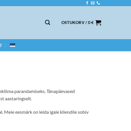
OSTUKORV /
0
€
T
sekliima parandamiseks. Tänapäevased
t aastaringselt.
Meie eesmärk on leida igale kliendile sobiv