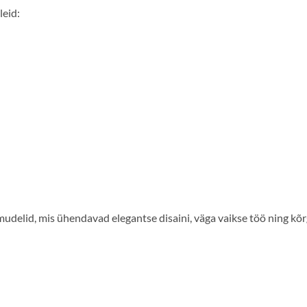
leid:
mudelid, mis ühendavad elegantse disaini, väga vaikse töö ning kõ