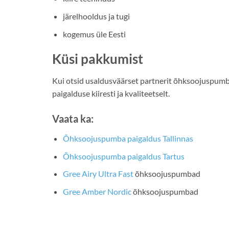
järelhooldus ja tugi
kogemus üle Eesti
Küsi pakkumist
Kui otsid usaldusväärset partnerit õhksoojuspumb
paigalduse kiiresti ja kvaliteetselt.
Vaata ka:
Õhksoojuspumba paigaldus Tallinnas
Õhksoojuspumba paigaldus Tartus
Gree Airy Ultra Fast
õhksoojuspumbad
Gree Amber Nordic
õhksoojuspumbad