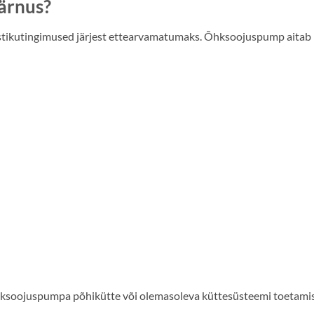
ärnus?
tikutingimused järjest ettearvamatumaks. Õhksoojuspump aitab h
soojuspumpa põhikütte või olemasoleva küttesüsteemi toetamis