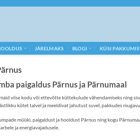
HOOLDUS
JÄRELMAKS
BLOGI
KÜSI PAKKUMIS
Pärnus
mba paigaldus Pärnus ja Pärnumaal
id viise kodu või ettevõtte küttekulude vähendamiseks ning si
ikku kütet talvel ja meeldivat jahutust suvel, pakkudes mugavus
ade müüki, paigaldust ja hooldust Pärnus ning kogu Pärnumaal. 
arbele ja energiavajadusele.