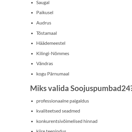
Saugal
Paikusel
Audrus
Tõstamaal
Häädemeestel
Kilingi-Nõmmes
Vändras
kogu Pärnumaal
Miks valida Soojuspumbad24
professionaalne paigaldus
kvaliteetsed seadmed
konkurentsivõimelised hinnad
kiire teenindus