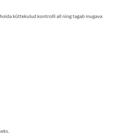
oida küttekulud kontrolli all ning tagab mugava
eks.