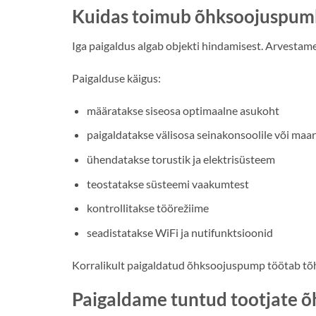
Kuidas toimub õhksoojuspum
Iga paigaldus algab objekti hindamisest. Arvestame
Paigalduse käigus:
määratakse siseosa optimaalne asukoht
paigaldatakse välisosa seinakonsoolile või maa
ühendatakse torustik ja elektrisüsteem
teostatakse süsteemi vaakumtest
kontrollitakse töörežiime
seadistatakse WiFi ja nutifunktsioonid
Korralikult paigaldatud õhksoojuspump töötab tõh
Paigaldame tuntud tootjate 