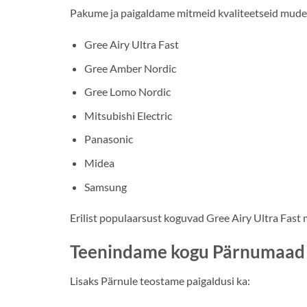
Pakume ja paigaldame mitmeid kvaliteetseid mude
Gree Airy Ultra Fast
Gree Amber Nordic
Gree Lomo Nordic
Mitsubishi Electric
Panasonic
Midea
Samsung
Erilist populaarsust koguvad Gree Airy Ultra Fast 
Teenindame kogu Pärnumaad
Lisaks Pärnule teostame paigaldusi ka: