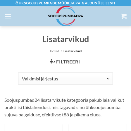
Skip
ÕHKSOOJUSPUMPADE MÜÜK JA PAIGALDUS ÜLE EESTI
to
content
Lisatarvikud
Tooted
/
Lisatarvikud
FILTREERI
Soojuspumbad24 lisatarvikute kategooria pakub laia valikut
praktilisi täislahendusi, mis tagavad sinu õhksoojuspumba
sujuva paigalduse, efektiivse töö ja pikema eluea.