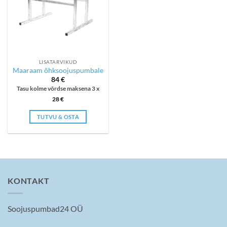
LISATARVIKUD
Maaraam õhksoojuspumbale
84
€
Tasu kolme võrdse maksena 3 x
28
€
TUTVU & OSTA
KONTAKT
Soojuspumbad24 OÜ