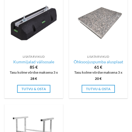
LISATARVIKUD
LISATARVIKUD
Kummijalad välisosale
Õhksoojuspumba alusplaat
85
€
61
€
Tasu kolme võrdse maksena 3 x
Tasu kolme võrdse maksena 3 x
28
€
20
€
TUTVU & OSTA
TUTVU & OSTA