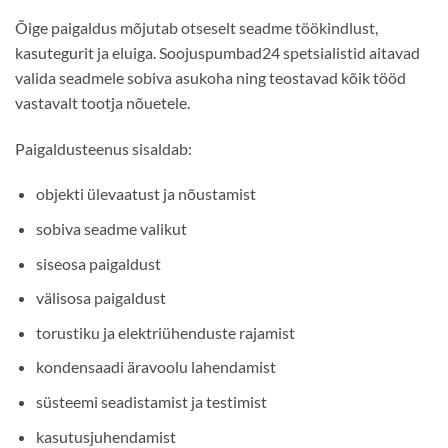
Õige paigaldus mõjutab otseselt seadme töökindlust,
kasutegurit ja eluiga. Soojuspumbad24 spetsialistid aitavad
valida seadmele sobiva asukoha ning teostavad kõik tööd
vastavalt tootja nõuetele.
Paigaldusteenus sisaldab:
objekti ülevaatust ja nõustamist
sobiva seadme valikut
siseosa paigaldust
välisosa paigaldust
torustiku ja elektriühenduste rajamist
kondensaadi äravoolu lahendamist
süsteemi seadistamist ja testimist
kasutusjuhendamist