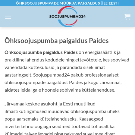
Skip
ÕHKSOOJUSPUMPADE MÜÜK JA PAIGALDUS ÜLE EESTI
to
content
Õhksoojuspumba paigaldus Paides
Õhksoojuspumba paigaldus Paides
on energiasäästlik ja
praktiline lahendus kodudele ning ettevõtetele, kes soovivad
vähendada küttekulusid ja parandada sisekliimat
aastaringselt. Soojuspumbad24 pakub professionaalset
õhksoojuspumpade paigaldust Paides ja kogu Järvamaal,
aidates leida igale hoonele sobivaima küttelahenduse.
Järvamaa keskne asukoht ja Eesti muutlikud
ilmastikutingimused muudavad õhksoojuspumba üheks
populaarsemaks küttelahenduseks. Kaasaegsed
invertertehnoloogiaga seadmed töötavad tõhusalt ka
külmadel talvepäevadel ning pakuvad suvel meeldivat