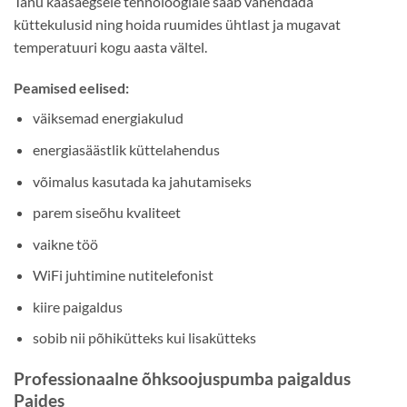
Tänu kaasaegsele tehnoloogiale saab vähendada
küttekulusid ning hoida ruumides ühtlast ja mugavat
temperatuuri kogu aasta vältel.
Peamised eelised:
väiksemad energiakulud
energiasäästlik küttelahendus
võimalus kasutada ka jahutamiseks
parem siseõhu kvaliteet
vaikne töö
WiFi juhtimine nutitelefonist
kiire paigaldus
sobib nii põhikütteks kui lisakütteks
Professionaalne õhksoojuspumba paigaldus
Paides