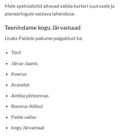
Meie spetsialistid aitavad valida korteri suurusele ja
planeeringule vastava lahenduse.
Teenindame kogu Järvamaad
Lisaks Paidele pakume paigaldust ka:
Türil
Järva-Jaanis
Koerus
Aravetel
Ambla piirkonnas
Roosna-Allikul
Paide vallas
kogu Järvamaal