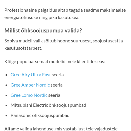
Professionaalne paigaldus aitab tagada seadme maksimaalse
energiatõhususe ning pika kasutusea.
Millist õhksoojuspumpa valida?
Sobiva mudeli valik sõltub hoone suurusest, soojustusest ja
kasutusotstarbest.
Kõige populaarsemad mudelid meie klientide seas:
Gree Airy Ultra Fast
seeria
Gree Amber Nordic
seeria
Gree Lomo Nordic
seeria
Mitsubishi Electric õhksoojuspumbad
Panasonic õhksoojuspumbad
Aitame valida lahenduse, mis vastab just teie vajadustele