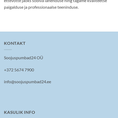
ettevõtte jaoks sobiva lahenduse ning tagame kvaliteetse
paigalduse ja professionaalse teeninduse.
KONTAKT
Soojuspumbad24 OÜ
+372 5674 7900
info@soojuspumbad24.ee
KASULIK INFO