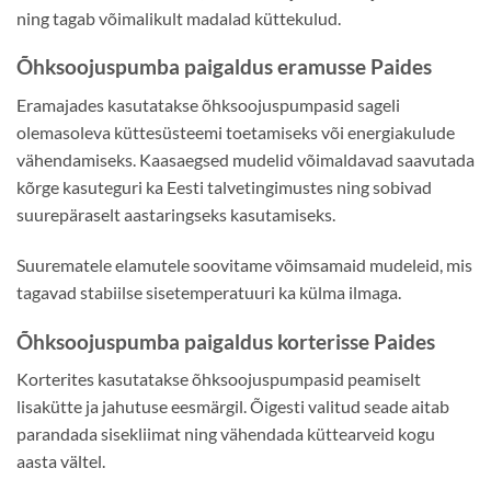
ning tagab võimalikult madalad küttekulud.
Õhksoojuspumba paigaldus eramusse Paides
Eramajades kasutatakse õhksoojuspumpasid sageli
olemasoleva küttesüsteemi toetamiseks või energiakulude
vähendamiseks. Kaasaegsed mudelid võimaldavad saavutada
kõrge kasuteguri ka Eesti talvetingimustes ning sobivad
suurepäraselt aastaringseks kasutamiseks.
Suurematele elamutele soovitame võimsamaid mudeleid, mis
tagavad stabiilse sisetemperatuuri ka külma ilmaga.
Õhksoojuspumba paigaldus korterisse Paides
Korterites kasutatakse õhksoojuspumpasid peamiselt
lisakütte ja jahutuse eesmärgil. Õigesti valitud seade aitab
parandada sisekliimat ning vähendada küttearveid kogu
aasta vältel.