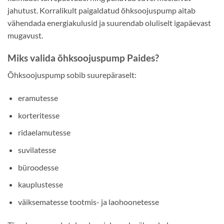
jahutust. Korralikult paigaldatud õhksoojuspump aitab
vähendada energiakulusid ja suurendab oluliselt igapäevast
mugavust.
Miks valida õhksoojuspump Paides?
Õhksoojuspump sobib suurepäraselt:
eramutesse
korteritesse
ridaelamutesse
suvilatesse
büroodesse
kauplustesse
väiksematesse tootmis- ja laohoonetesse