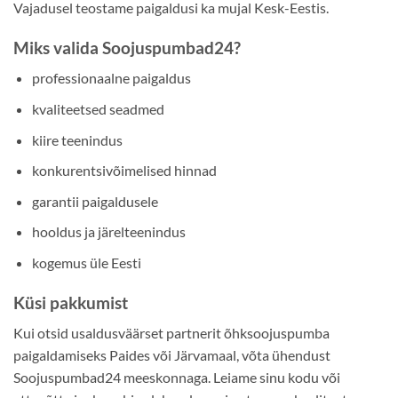
Vajadusel teostame paigaldusi ka mujal Kesk-Eestis.
Miks valida Soojuspumbad24?
professionaalne paigaldus
kvaliteetsed seadmed
kiire teenindus
konkurentsivõimelised hinnad
garantii paigaldusele
hooldus ja järelteenindus
kogemus üle Eesti
Küsi pakkumist
Kui otsid usaldusväärset partnerit õhksoojuspumba
paigaldamiseks Paides või Järvamaal, võta ühendust
Soojuspumbad24 meeskonnaga. Leiame sinu kodu või