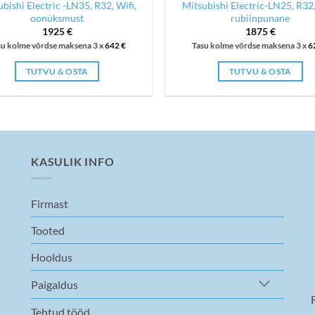
bishi Electric -LN35, R32, Wifi,
Mitsubishi Electric-LN25, R32,
oonüksmust
rubiinpunane
1925
€
1875
€
su kolme võrdse maksena 3 x
642
€
Tasu kolme võrdse maksena 3 x
6
TUTVU & OSTA
TUTVU & OSTA
KASULIK INFO
Firmast
Tooted
Hooldus
Paigaldus
Tehtud tööd