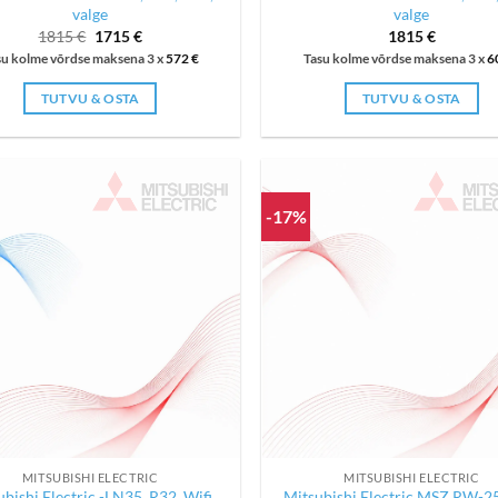
valge
valge
Algne
Current
1815
€
1715
€
1815
€
hind
price
su kolme võrdse maksena 3 x
572
€
Tasu kolme võrdse maksena 3 x
6
oli:
is:
1815 €.
1715 €.
TUTVU & OSTA
TUTVU & OSTA
-17%
MITSUBISHI ELECTRIC
MITSUBISHI ELECTRIC
bishi Electric -LN35, R32, Wifi,
Mitsubishi Electric MSZ RW-25