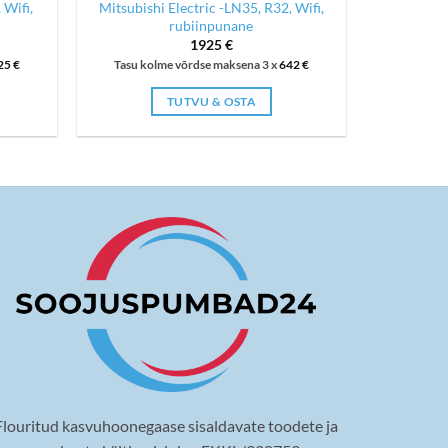
 Wifi,
Mitsubishi Electric -LN35, R32, Wifi,
rubiinpunane
1925
€
25
€
Tasu kolme võrdse maksena 3 x
642
€
TUTVU & OSTA
Flouritud kasvuhoonegaase sisaldavate toodete ja