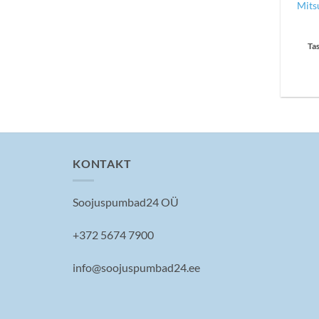
Mitsu
Ta
KONTAKT
Soojuspumbad24 OÜ
+372 5674 7900
info@soojuspumbad24.ee