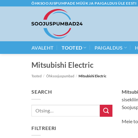
Skip
ÕHKSOOJUSPUMPADE MÜÜK JA PAIGALDUS ÜLE EESTI
to
content
AVALEHT
TOOTED
PAIGALDUS
Mitsubishi Electric
Tooted
/
Õhksoojuspumbad
/
Mitsubishi Electric
SEARCH
Mitsubi
sisekli
Soojusp
Otsi:
Meie to
FILTREERI