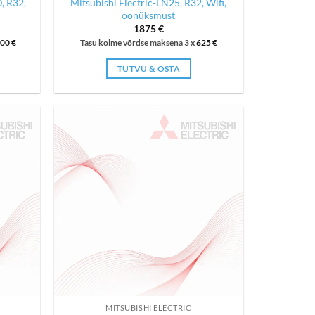
, R32,
Mitsubishi Electric-LN25, R32, Wifi,
oonüksmust
ent
1875
€
000
€
Tasu kolme võrdse maksena 3 x
625
€
 €.
TUTVU & OSTA
MITSUBISHI ELECTRIC