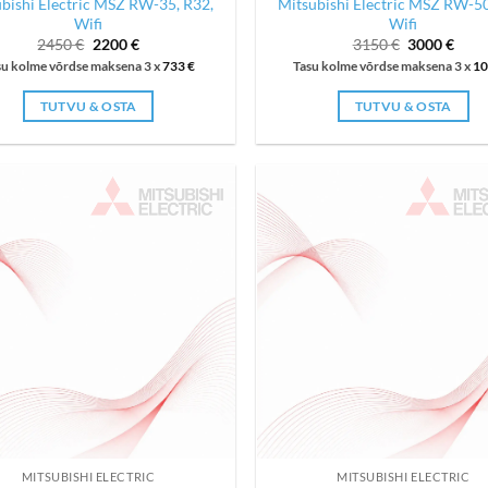
bishi Electric MSZ RW-35, R32,
Mitsubishi Electric MSZ RW-50
Wifi
Wifi
Algne
Current
Algne
Curr
2450
€
2200
€
3150
€
3000
€
hind
price
hind
price
su kolme võrdse maksena 3 x
733
€
Tasu kolme võrdse maksena 3 x
1
oli:
is:
oli:
is:
2450 €.
2200 €.
3150 €.
3000
TUTVU & OSTA
TUTVU & OSTA
MITSUBISHI ELECTRIC
MITSUBISHI ELECTRIC