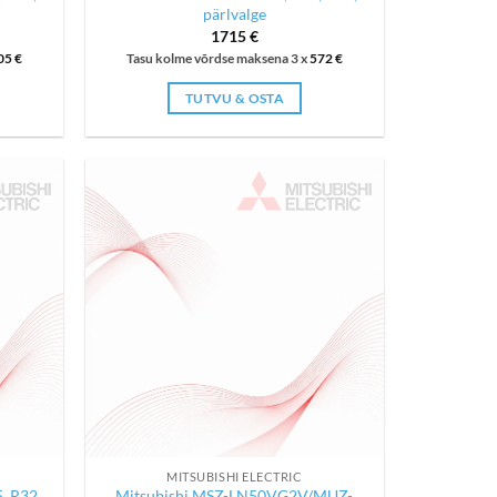
pärlvalge
1715
€
05
€
Tasu kolme võrdse maksena 3 x
572
€
TUTVU & OSTA
MITSUBISHI ELECTRIC
, R32,
Mitsubishi MSZ-LN50VG2V/MUZ-