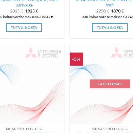
pärlvalge
Wifi
Algne
Current
Algne
Curr
2015
€
1925
€
2250
€
1870
€
hind
price
hind
price
su kolme võrdse maksena 3 x
642
€
Tasu kolme võrdse maksena 3 x
6
oli:
is:
oli:
is:
2015 €.
1925 €.
2250 €.
1870
TUTVU & OSTA
TUTVU & OSTA
-5%
LAOST OTSAS
MITSUBISHI ELECTRIC
MITSUBISHI ELECTRIC