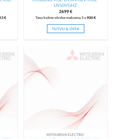
LN50VGHZ
ent
2699
€
23
€
Tasu kolme võrdse maksena 3 x
900
€
 €.
TUTVU & OSTA
MITSUBISHI ELECTRIC