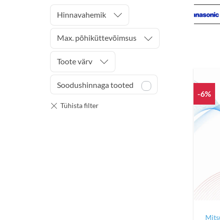
Hinnavahemik
Max. põhiküttevõimsus
Toote värv
Soodushinnaga tooted
-6%
Mits