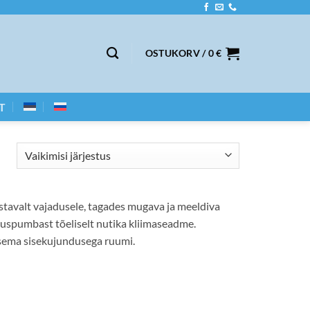
OSTUKORV /
0
€
T
tavalt vajadusele, tagades mugava ja meeldiva
juspumbast tõeliselt nutika kliimaseadme.
lsema sisekujundusega ruumi.