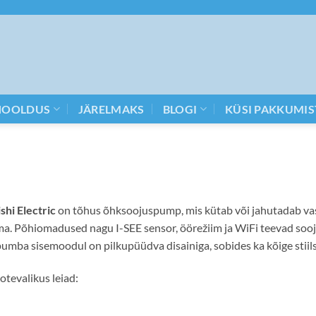
HOOLDUS
JÄRELMAKS
BLOGI
KÜSI PAKKUMIS
shi Electric
on tõhus õhksoojuspump, mis kütab või jahutadab vas
ima. Põhiomadused nagu I-SEE sensor, öörežiim ja WiFi teevad soo
umba sisemoodul on pilkupüüdva disainiga, sobides ka kõige stii
otevalikus leiad: