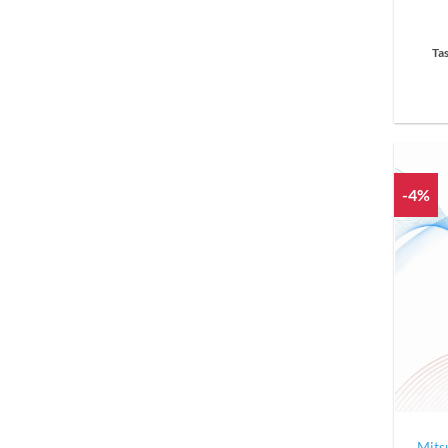
Ta
-4%
Mitsu