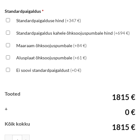
Standardpaigaldus
*
Standardpaigalduse hind
(+347 €)
Standardpaigaldus kahele õhksoojuspumbale hind
(+694 €)
Maaraam õhksoojuspumbale
(+84 €)
Alusplaat õhksoojuspumbale
(+61 €)
Ei soovi standardpaigaldust
(+0 €)
Tooted
1815 €
+
0 €
Kõik kokku
1815 €
Mitsubishi Electric-LN35, R32, Wifi, valge kogus