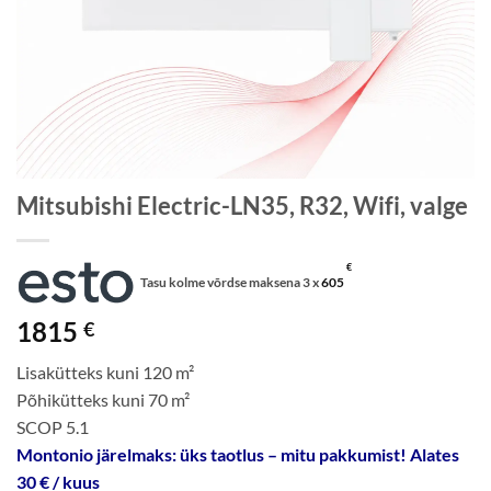
Mitsubishi Electric-LN35, R32, Wifi, valge
€
Tasu kolme võrdse maksena 3 x
605
1815
€
Lisakütteks kuni 120 m²
Põhikütteks kuni 70 m²
SCOP 5.1
Montonio järelmaks: üks taotlus – mitu pakkumist! Alates
30 € / kuus