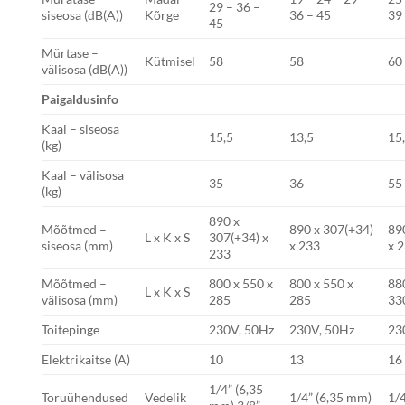
29 – 36 –
siseosa (dB(A))
Kõrge
36 – 45
39
45
Mürtase –
Kütmisel
58
58
60
välisosa (dB(A))
P
aigaldusi
nfo
Kaal – siseosa
15,5
13,5
15
(kg)
Kaal – välisosa
35
36
55
(kg)
890 x
Mõõtmed –
890 x 307(+34)
89
L x K x S
307(+34) x
siseosa (mm)
x 233
x 
233
Mõõtmed –
800 x 550 x
800 x 550 x
88
L x K x S
välisosa (mm)
285
285
33
Toitepinge
230V, 50Hz
230V, 50Hz
23
Elektrikaitse (A)
10
13
16
1/4” (6,35
Toruühendused
Vedelik
1/4” (6,35 mm)
1/4