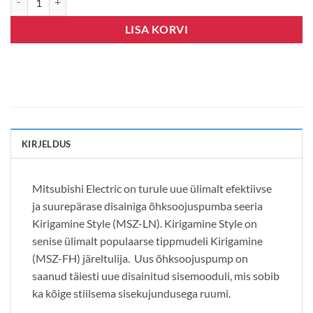
LISA KORVI
KIRJELDUS
Mitsubishi Electric on turule uue ülimalt efektiivse
ja suurepärase disainiga õhksoojuspumba seeria
Kirigamine Style (MSZ-LN). Kirigamine Style on
senise ülimalt populaarse tippmudeli Kirigamine
(MSZ-FH) järeltulija. Uus õhksoojuspump on
saanud täiesti uue disainitud sisemooduli, mis sobib
ka kõige stiilsema sisekujundusega ruumi.