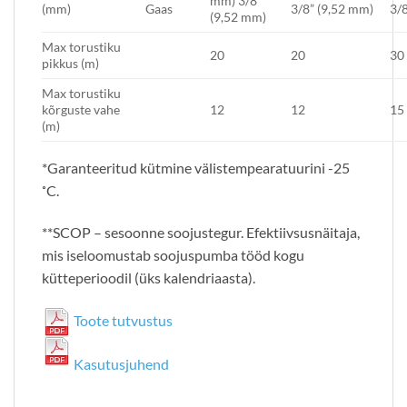
mm) 3/8”
(mm)
Gaas
3/8” (9,52 mm)
3/8
(9,52 mm)
Max torustiku
20
20
30
pikkus (m)
Max torustiku
kõrguste vahe
12
12
15
(m)
*Garanteeritud kütmine välistempearatuurini -25
˚C.
**SCOP – sesoonne soojustegur. Efektiivsusnäitaja,
mis iseloomustab soojuspumba tööd kogu
kütteperioodil (üks kalendriaasta).
Toote tutvustus
Kasutusjuhend