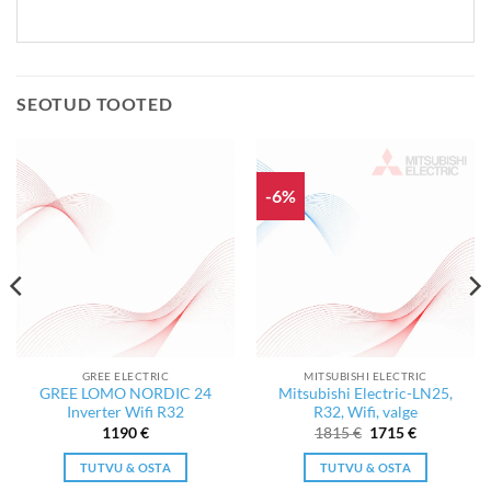
SEOTUD TOOTED
-6%
GREE ELECTRIC
MITSUBISHI ELECTRIC
GREE LOMO NORDIC 24
Mitsubishi Electric-LN25,
Inverter Wifi R32
R32, Wifi, valge
Algne
Current
1190
€
1815
€
1715
€
hind
price
oli:
is:
TUTVU & OSTA
TUTVU & OSTA
1815 €.
1715 €.