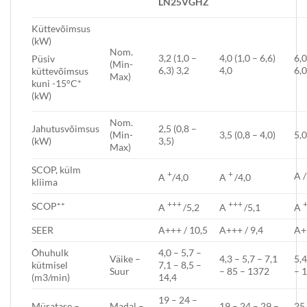
LN25V
GHZ
Küttevõimsus
(kW)
Nom.
3,2 (1,0 –
4,0 (1,0 – 6,6)
6,0
Püsiv
(Min-
6,3) 3,2
4,0
6,
küttevõimsus
Max)
kuni -15°C*
(kW)
Nom.
Jahutusvõimsus
2,5 (0,8 –
(Min-
3,5 (0,8 – 4,0)
5,0
(kW)
3,5)
Max)
SCOP, külm
+
+
A /
A
/4,0
A
/4,0
kliima
+++
+++
SCOP**
A
/5,2
A
/5,1
A
SEER
A+++ / 10,5
A+++ / 9,4
A+
Õhuhulk
4,0 – 5,7 –
Väike –
4,3 – 5,7 – 7,1
5,4
kütmisel
7,1 – 8,5 –
Suur
– 85 – 1372
– 1
(m3/min)
14,4
19 – 24 –
Müratase –
Madal –
19 – 24 – 29 –
25 