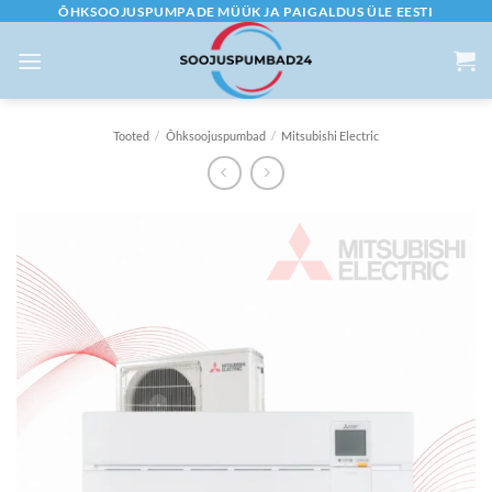
Skip
ÕHKSOOJUSPUMPADE MÜÜK JA PAIGALDUS ÜLE EESTI
to
content
Tooted
/
Õhksoojuspumbad
/
Mitsubishi Electric