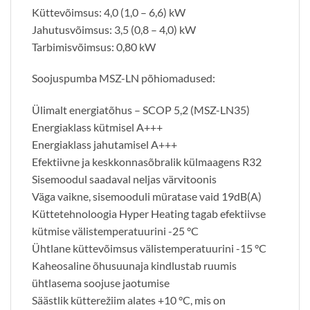
Küttevõimsus: 4,0 (1,0 – 6,6) kW
Jahutusvõimsus: 3,5 (0,8 – 4,0) kW
Tarbimisvõimsus: 0,80 kW
Soojuspumba MSZ-LN põhiomadused:
Ülimalt energiatõhus – SCOP 5,2 (MSZ-LN35)
Energiaklass kütmisel A+++
Energiaklass jahutamisel A+++
Efektiivne ja keskkonnasõbralik külmaagens R32
Sisemoodul saadaval neljas värvitoonis
Väga vaikne, sisemooduli müratase vaid 19dB(A)
Küttetehnoloogia Hyper Heating tagab efektiivse
kütmise välistemperatuurini -25 °C
Ühtlane küttevõimsus välistemperatuurini -15 °C
Kaheosaline õhusuunaja kindlustab ruumis
ühtlasema soojuse jaotumise
Säästlik kütterežiim alates +10 °C, mis on