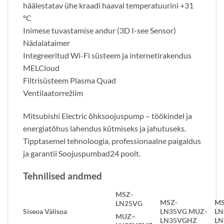
häälestatav ühe kraadi haaval temperatuurini +31
°C
Inimese tuvastamise andur (3D I-see Sensor)
Nädalataimer
Integreeritud Wi-Fi süsteem ja internetirakendus
MELCloud
Filtrisüsteem Plasma Quad
Ventilaatorrežiim
Mitsubishi Electric õhksoojuspump – töökindel ja
energiatõhus lahendus kütmiseks ja jahutuseks.
Tipptasemel tehnoloogia, professionaalne paigaldus
ja garantii Soojuspumbad24 poolt.
Tehnilised andmed
MSZ-
MSZ-
MS
LN25VG
Siseo
a
Välisoa
LN35VG
MUZ-
LN
MUZ
–
LN35VGHZ
LN