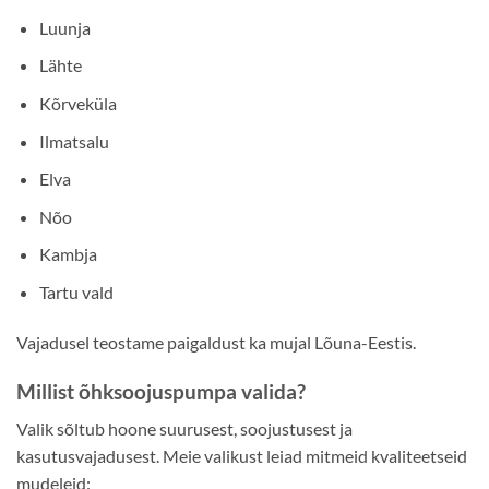
Luunja
Lähte
Kõrveküla
Ilmatsalu
Elva
Nõo
Kambja
Tartu vald
Vajadusel teostame paigaldust ka mujal Lõuna-Eestis.
Millist õhksoojuspumpa valida?
Valik sõltub hoone suurusest, soojustusest ja
kasutusvajadusest. Meie valikust leiad mitmeid kvaliteetseid
mudeleid: