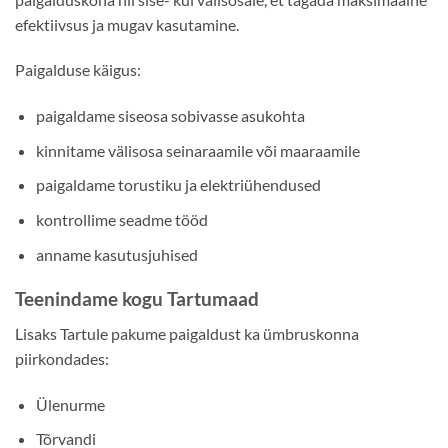
efektiivsus ja mugav kasutamine.
Paigalduse käigus:
paigaldame siseosa sobivasse asukohta
kinnitame välisosa seinaraamile või maaraamile
paigaldame torustiku ja elektriühendused
kontrollime seadme tööd
anname kasutusjuhised
Teenindame kogu Tartumaad
Lisaks Tartule pakume paigaldust ka ümbruskonna
piirkondades:
Ülenurme
Tõrvandi