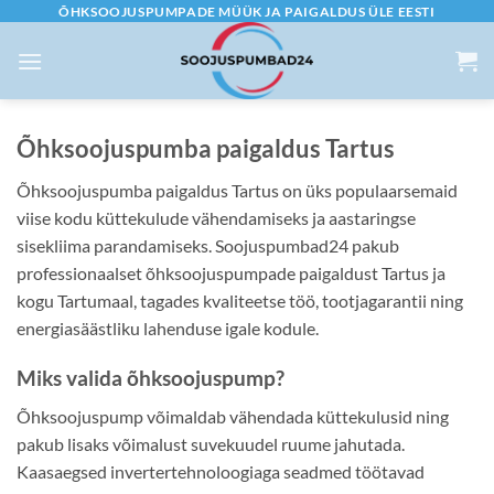
Skip
ÕHKSOOJUSPUMPADE MÜÜK JA PAIGALDUS ÜLE EESTI
to
content
Õhksoojuspumba paigaldus Tartus
Õhksoojuspumba paigaldus Tartus on üks populaarsemaid
viise kodu küttekulude vähendamiseks ja aastaringse
sisekliima parandamiseks. Soojuspumbad24 pakub
professionaalset õhksoojuspumpade paigaldust Tartus ja
kogu Tartumaal, tagades kvaliteetse töö, tootjagarantii ning
energiasäästliku lahenduse igale kodule.
Miks valida õhksoojuspump?
Õhksoojuspump võimaldab vähendada küttekulusid ning
pakub lisaks võimalust suvekuudel ruume jahutada.
Kaasaegsed invertertehnoloogiaga seadmed töötavad