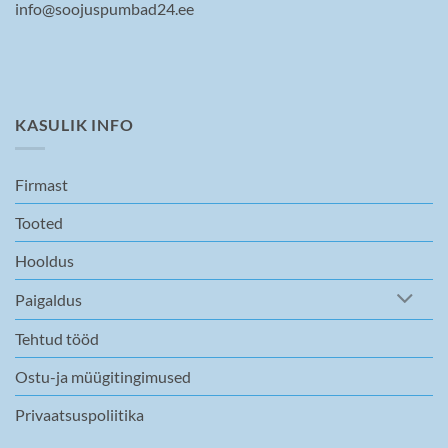
info@soojuspumbad24.ee
KASULIK INFO
Firmast
Tooted
Hooldus
Paigaldus
Tehtud tööd
Ostu-ja müügitingimused
Privaatsuspoliitika