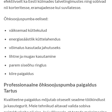
efektiivselt ka Eesti külmades talvetingimustes ning sobivad
nii korteritesse, eramajadesse kui suvilatesse.
Õhksoojuspumba eelised:
väiksemad küttekulud
energiasäästlik küttelahendus
võimalus kasutada jahutuseks
lihtne ja mugav kasutamine
parem siseõhu ringlus
kiire paigaldus
Professionaalne õhksoojuspumba paigaldus
Tartus
Kvaliteetne paigaldus mõjutab otseselt seadme töökindlust
ja kasutegurit. Meie tehnikud aitavad valida sobiva
paigalduskoha nii sise- kui välisosale, et tagada maksimaalne