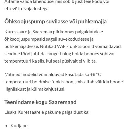
Aitame valida lahenduse, mis sobib just teie kodu või
ettevõtte vajadustega.
Õhksoojuspump suvilasse või puhkemajja
Kuressaare ja Saaremaa piirkonnas paigaldatakse
õhksoojuspumpasid sageli suvekodudesse ja
puhkemajadesse. Nutikad WiFi-funktsioonid võimaldavad
seadme tööd juhtida kaugelt ning hoida hoones sobivat
temperatuuri ka siis, kui seal püsivalt ei viibita.
Mitmed mudelid võimaldavad kasutada ka +8 °C
temperatuuri hoidmise funktsiooni, mis aitab vältida hoone
liigniiskust ja külmakahjustusi.
Teenindame kogu Saaremaad
Lisaks Kuressaarele pakume paigaldust ka:
Kudjapel