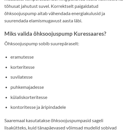
tõhusat jahutust suvel. Korrektselt paigaldatud
õhksoojuspump aitab vähendada energiakulusid ja
suurendada elamismugavust aasta läbi.
Miks valida õhksoojuspump Kuressaares?
Õhksoojuspump sobib suurepäraselt:
eramutesse
korteritesse
suvilatesse
puhkemajadesse
külaliskorteritesse
kontoritesse ja äripindadele
Saaremaal kasutatakse õhksoojuspumpasid sageli
lisakütteks, kuid tänapäevased võimsad mudelid sobivad