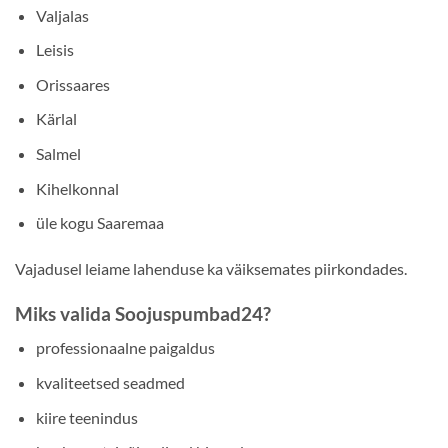
Valjalas
Leisis
Orissaares
Kärlal
Salmel
Kihelkonnal
üle kogu Saaremaa
Vajadusel leiame lahenduse ka väiksemates piirkondades.
Miks valida Soojuspumbad24?
professionaalne paigaldus
kvaliteetsed seadmed
kiire teenindus