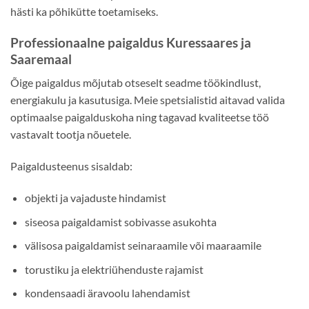
hästi ka põhikütte toetamiseks.
Professionaalne paigaldus Kuressaares ja
Saaremaal
Õige paigaldus mõjutab otseselt seadme töökindlust,
energiakulu ja kasutusiga. Meie spetsialistid aitavad valida
optimaalse paigalduskoha ning tagavad kvaliteetse töö
vastavalt tootja nõuetele.
Paigaldusteenus sisaldab:
objekti ja vajaduste hindamist
siseosa paigaldamist sobivasse asukohta
välisosa paigaldamist seinaraamile või maaraamile
torustiku ja elektriühenduste rajamist
kondensaadi äravoolu lahendamist