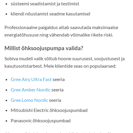
süsteemi seadistamist ja testimist
kliendi nõustamist seadme kasutamisel
Professionaalne paigaldus aitab saavutada maksimaalse
energiatõhususe ning vähendab võimalike rikete riski.
Millist õhksoojuspumpa valida?
Sobiva mudeli valik sõltub hoone suurusest, soojustusest ja
kasutusotstarbest. Meie klientide seas on populaarsed:
Gree Airy Ultra Fast
seeria
Gree Amber Nordic
seeria
Gree Lomo Nordic
seeria
Mitsubishi Electric õhksoojuspumbad
Panasonic õhksoojuspumbad