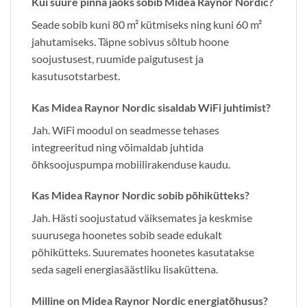
Kui suure pinna jaoks sobib Midea Raynor Nordic?
Seade sobib kuni 80 m² kütmiseks ning kuni 60 m²
jahutamiseks. Täpne sobivus sõltub hoone
soojustusest, ruumide paigutusest ja
kasutusotstarbest.
Kas Midea Raynor Nordic sisaldab WiFi juhtimist?
Jah. WiFi moodul on seadmesse tehases
integreeritud ning võimaldab juhtida
õhksoojuspumpa mobiilirakenduse kaudu.
Kas Midea Raynor Nordic sobib põhikütteks?
Jah. Hästi soojustatud väiksemates ja keskmise
suurusega hoonetes sobib seade edukalt
põhikütteks. Suuremates hoonetes kasutatakse
seda sageli energiasäästliku lisaküttena.
Milline on Midea Raynor Nordic energiatõhusus?