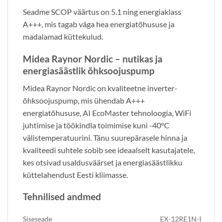
Seadme SCOP väärtus on 5.1 ning energiaklass
A+++, mis tagab väga hea energiatõhususe ja
madalamad küttekulud.
Midea Raynor Nordic – nutikas ja
energiasäästlik õhksoojuspump
Midea Raynor Nordic on kvaliteetne inverter-
õhksoojuspump, mis ühendab A+++
energiatõhususe, AI EcoMaster tehnoloogia, WiFi
juhtimise ja töökindla toimimise kuni -40°C
välistemperatuurini. Tänu suurepärasele hinna ja
kvaliteedi suhtele sobib see ideaalselt kasutajatele,
kes otsivad usaldusväärset ja energiasäästlikku
küttelahendust Eesti kliimasse.
Tehnilised andmed
Siseseade
EX-12RE1N-I