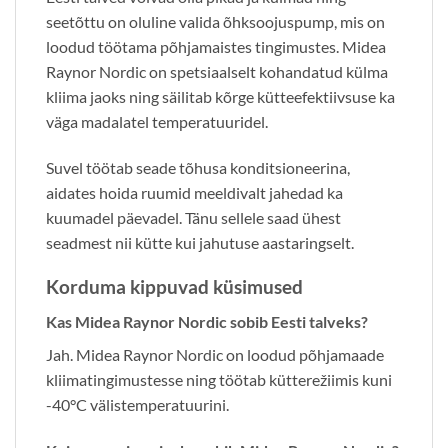
seetõttu on oluline valida õhksoojuspump, mis on
loodud töötama põhjamaistes tingimustes. Midea
Raynor Nordic on spetsiaalselt kohandatud külma
kliima jaoks ning säilitab kõrge kütteefektiivsuse ka
väga madalatel temperatuuridel.
Suvel töötab seade tõhusa konditsioneerina,
aidates hoida ruumid meeldivalt jahedad ka
kuumadel päevadel. Tänu sellele saad ühest
seadmest nii kütte kui jahutuse aastaringselt.
Korduma kippuvad küsimused
Kas Midea Raynor Nordic sobib Eesti talveks?
Jah. Midea Raynor Nordic on loodud põhjamaade
kliimatingimustesse ning töötab kütterežiimis kuni
-40°C välistemperatuurini.