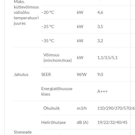
Maks.
küttevõimsus
välisõhu
–20 °C
kW
4,6
temperatuuri
juures
–25 °C
kW
3,5
–35 °C
kW
3,2
Võimsus
kW
1,1/3,5/5,1
(min/nom/max)
Jahutus
SEER
W/W
9,0
Energiatõhususe
A+++
klass
Õhuhulk
m3/h
110/290/370/570/
Helirõhutase
dB (A)
19/22/32/40/45
Siseseade