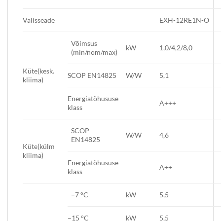
Välisseade
EXH-12RE1N-O
Võimsus
kW
1,0/4,2/8,0
(min/nom/max)
Küte(kesk.
SCOP EN14825
W/W
5,1
kliima)
Energiatõhususe
A+++
klass
SCOP
W/W
4,6
EN14825
Küte(külm
kliima)
Energiatõhususe
A++
klass
–7 °C
kW
5,5
–15 °C
kW
5,5