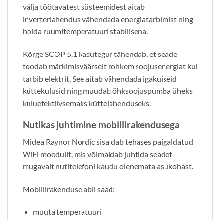
välja töötavatest süsteemidest aitab
inverterlahendus vähendada energiatarbimist ning
hoida ruumitemperatuuri stabiilsena.
Kõrge SCOP 5.1 kasutegur tähendab, et seade
toodab märkimisväärselt rohkem soojusenergiat kui
tarbib elektrit. See aitab vähendada igakuiseid
küttekulusid ning muudab õhksoojuspumba üheks
kuluefektiivsemaks küttelahenduseks.
Nutikas juhtimine mobiilirakendusega
Midea Raynor Nordic sisaldab tehases paigaldatud
WiFi moodulit, mis võimaldab juhtida seadet
mugavalt nutitelefoni kaudu olenemata asukohast.
Mobiilirakenduse abil saad:
muuta temperatuuri