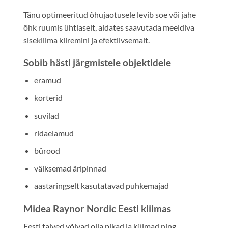
Tänu optimeeritud õhujaotusele levib soe või jahe
õhk ruumis ühtlaselt, aidates saavutada meeldiva
sisekliima kiiremini ja efektiivsemalt.
Sobib hästi järgmistele objektidele
eramud
korterid
suvilad
ridaelamud
bürood
väiksemad äripinnad
aastaringselt kasutatavad puhkemajad
M
idea Raynor Nordic Eesti kliimas
Eesti talved võivad olla pikad ja külmad ning