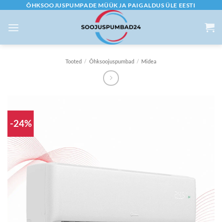
Skip
ÕHKSOOJUSPUMPADE MÜÜK JA PAIGALDUS ÜLE EESTI
to
content
Tooted
/
Õhksoojuspumbad
/
Midea
-24%