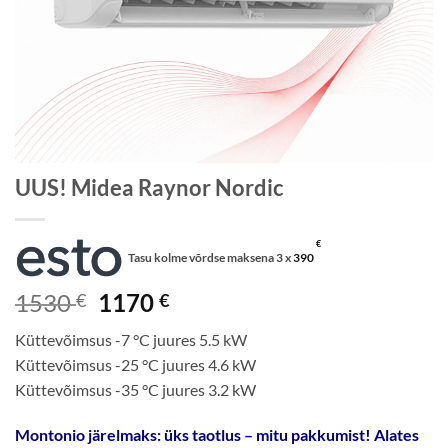
UUS! Midea Raynor Nordic
€
Tasu kolme võrdse maksena 3 x
390
Algne
Current
1530
1170
€
€
hind
price
Küttevõimsus -7 °C juures 5.5 kW
oli:
is:
Küttevõimsus -25 °C juures 4.6 kW
1530 €.
1170 €.
Küttevõimsus -35 °C juures 3.2 kW
Montonio järelmaks: üks taotlus – mitu pakkumist! Alates