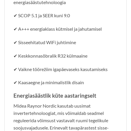
energiasäästutehnoloogia
✔ SCOP 5.1 ja SEER kuni 9.0
✔ A+++ energiaklass kütmisel ja jahutamisel
✔ Sisseehitatud WiFi juhtimine
✔ Keskkonnasõbralik R32 külmaaine
✔ Vaikne töörežiim igapäevaseks kasutamiseks
✔ Kaasaegne ja minimalistlik disain
Energiasäästlik küte aastaringselt
Midea Raynor Nordic kasutab uusimat
invertertehnoloogiat, mis võimaldab seadmel
reguleerida võimsust vastavalt ruumi tegelikule
soojusvajadusele. Erinevalt tavapärastest sisse-