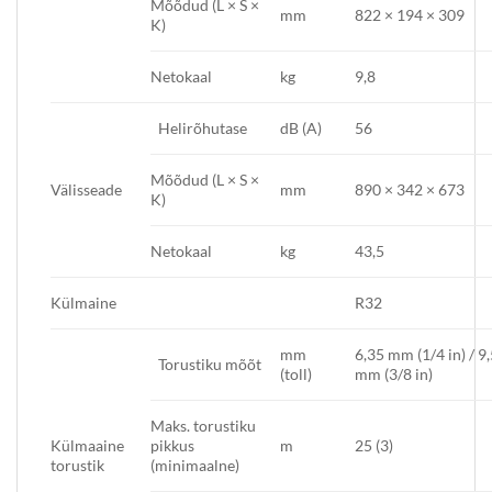
Mõõdud (L × S ×
mm
822 × 194 × 309
K)
Netokaal
kg
9,8
Helirõhutase
dB (A)
56
Mõõdud (L × S ×
Välisseade
mm
890 × 342 × 673
K)
Netokaal
kg
43,5
Külmaine
R32
mm
6,35 mm (1/4 in) / 9
Torustiku mõõt
(toll)
mm (3/8 in)
Maks. torustiku
Külmaaine
pikkus
m
25 (3)
torustik
(minimaalne)