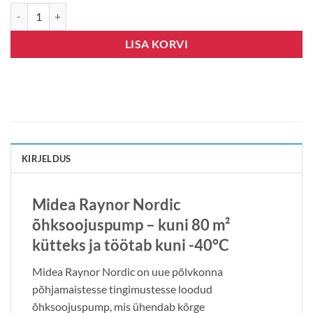
UUS! Midea Raynor Nordic kogus
LISA KORVI
KIRJELDUS
Midea Raynor Nordic
õhksoojuspump – kuni 80 m²
kütteks ja töötab kuni -40°C
Midea Raynor Nordic on uue põlvkonna
põhjamaistesse tingimustesse loodud
õhksoojuspump, mis ühendab kõrge