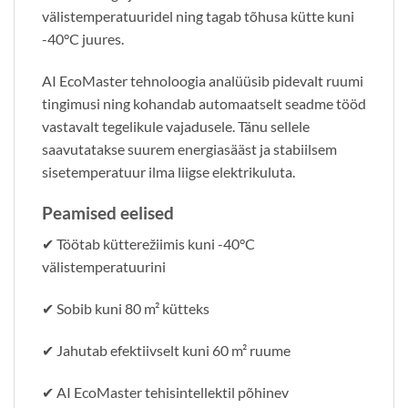
välistemperatuuridel ning tagab tõhusa kütte kuni
-40°C juures.
AI EcoMaster tehnoloogia analüüsib pidevalt ruumi
tingimusi ning kohandab automaatselt seadme tööd
vastavalt tegelikule vajadusele. Tänu sellele
saavutatakse suurem energiasääst ja stabiilsem
sisetemperatuur ilma liigse elektrikuluta.
Peamised eelised
✔ Töötab kütterežiimis kuni -40°C
välistemperatuurini
✔ Sobib kuni 80 m² kütteks
✔ Jahutab efektiivselt kuni 60 m² ruume
✔ AI EcoMaster tehisintellektil põhinev