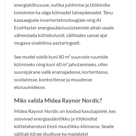
energiatõhususe, nutika juhtimise ja töökindla
toimimise ka väga külmadel talvepäevadel. Tänu
kaasaegsele invertertehnoloogiale ning AI
EcoMaster energiasäästusüsteemile aitab seade
vähendada küttekulusid, säilitades samal ajal
mugava sisekliima aastaringselt.
See mudel sobib kuni 80 m² suuruste ruumide
kütmiseks ning kuni 60 m² jahutamiseks, olles
suurepärane valik eramajadesse, korteritesse,
suvilatesse, kontoritesse ja muudesse
eluruumidesse.
Miks valida Midea Raynor Nordic?
Midea Raynor Nordic on loodud kasutajatele, kes
soovivad energiasäästlikku ja töökindlat
küttelahendust Eesti muutlikku kliimasse. Seade
säilitab kõrge jõudluse ka madalatel