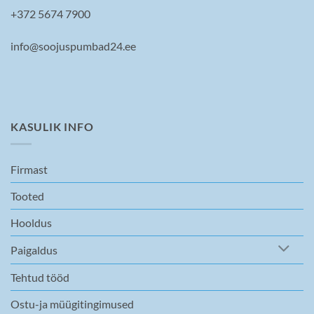
be
+372 5674 7900
chosen
on
info@soojuspumbad24.ee
the
product
page
KASULIK INFO
Firmast
Tooted
Hooldus
Paigaldus
Tehtud tööd
Ostu-ja müügitingimused