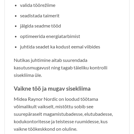
valida töörežiime
seadistada taimerit
jälgida seadme tööd
optimeerida energiatarbimist
juhtida seadet ka kodust eemal viibides
Nutikas juhtimine aitab suurendada
kasutusmugavust ning tagab täieliku kontrolli
sisekliima üle.
Vaikne töö ja mugav sisekliima
Midea Raynor Nordic on loodud töötama
võimalikult vaikselt, mistõttu sobib see
suurepäraselt magamistubadesse, elutubadesse,
kodukontoritesse ja teistesse ruumidesse, kus
vaikne töökeskkond on oluline.