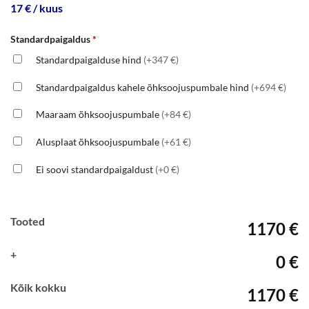
17 € / kuus
Standardpaigaldus
*
Standardpaigalduse hind
(+347 €)
Standardpaigaldus kahele õhksoojuspumbale hind
(+694 €)
Maaraam õhksoojuspumbale
(+84 €)
Alusplaat õhksoojuspumbale
(+61 €)
Ei soovi standardpaigaldust
(+0 €)
Tooted
1170 €
+
0 €
Kõik kokku
1170 €