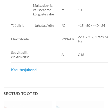
Maks. sise- ja
välisseadme
m
10
kõrguste vahe
Tööpiirid
Jahutus/küte
°C
–15 ~50 / –40 ~24
220–240V, 1 faas, 5
Elektritoide
V/Ph/Hz
Hz
Soovituslik
A
C16
elektrikaitse
Kasutusjuhend
SEOTUD TOOTED