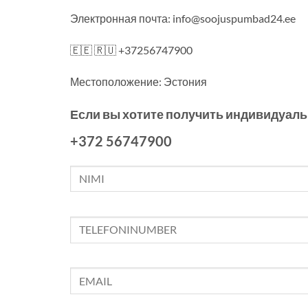
Электронная почта: info@soojuspumbad24.ee
🇪🇪 🇷🇺 +37256747900
Местоположение: Эстония
Если вы хотите получить индивидуаль
+372 56747900
N
I
M
I
S
*
i
n
g
E
l
m
e
a