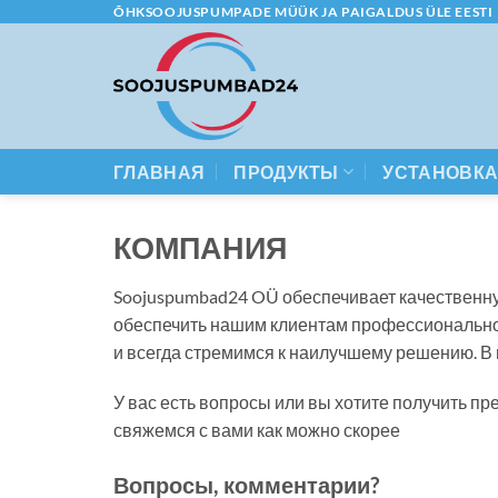
Skip
ÕHKSOOJUSPUMPADE MÜÜK JA PAIGALDUS ÜLE EESTI
to
content
ГЛАВНАЯ
ПРОДУКТЫ
УСТАНОВК
КОМПАНИЯ
Soojuspumbad24 OÜ обеспечивает качественну
обеспечить нашим клиентам профессиональное
и всегда стремимся к наилучшему решению. В н
У вас есть вопросы или вы хотите получить п
свяжемся с вами как можно скорее
Вопросы, комментарии?