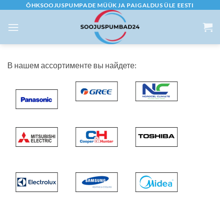
Skip
ÕHKSOOJUSPUMPADE MÜÜK JA PAIGALDUS ÜLE EESTI
to
content
В нашем ассортименте вы найдете: