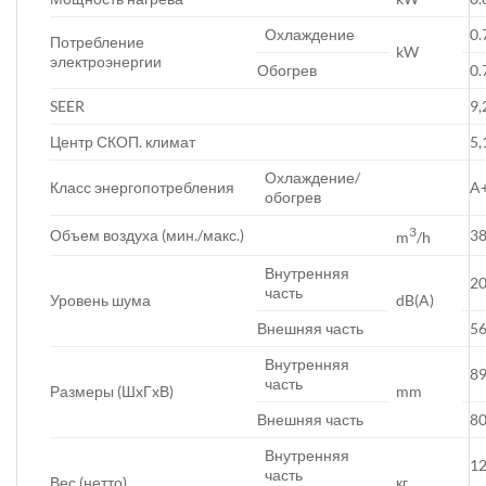
Охлаждение
0.
Потребление
kW
электроэнергии
Обогрев
0.
SEER
9,
Центр СКОП. климат
5,
Охлаждение/
Класс энергопотребления
A
обогрев
3
Объем воздуха (мин./макс.)
3
m
/h
Внутренняя
20
часть
Уровень шума
dB(A)
Внешняя часть
5
Внутренняя
8
часть
Размеры (ШxГxВ)
mm
Внешняя часть
8
Внутренняя
12
часть
Вес (нетто)
кг