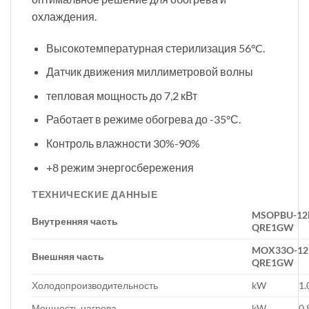
охлаждения.
Высокотемпературная стерилизация 56°C.
Датчик движения миллиметровой волны
тепловая мощность до 7,2 кВт
Работает в режиме обогрева до -35°С.
Контроль влажности 30%-90%
+8 режим энергосбережения
ТЕХНИЧЕСКИЕ ДАННЫЕ
MSOPBU-12
Внутренняя часть
QRE1GW
MOX33O-12
Внешняя часть
QRE1GW
Холодопроизводительность
kW
1.
Мощность нагрева
kW
0.