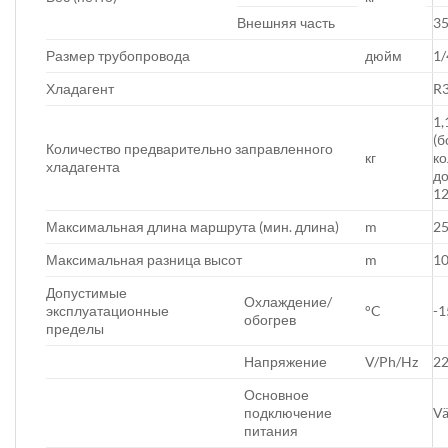
Внешняя часть
35
Размер трубопровода
дюйм
1/
Хладагент
R
1,
(б
Количество предварительно заправленного
кг
ко
хладагента
д
12
Максимальная длина маршрута (мин. длина)
m
25
Максимальная разница высот
m
1
Допустимые
Охлаждение/
эксплуатационные
°C
-1
обогрев
пределы
Напряжение
V/Ph/Hz
22
Основное
подключение
Vä
питания