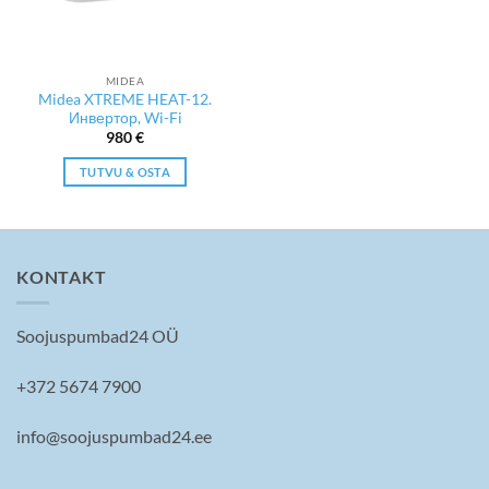
MIDEA
Midea XTREME HEAT-12.
Инвертор, Wi-Fi
980
€
TUTVU & OSTA
KONTAKT
Soojuspumbad24 OÜ
+372 5674 7900
info@soojuspumbad24.ee