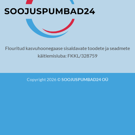
Flouritud kasvuhoonegaase sisaldavate toodete ja seadmete
käitlemisluba: FKKL/328759
Copyright 2026 ©
SOOJUSPUMBAD24 OÜ