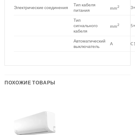
Тип кабеля
2
Электрические соединения
3×
mm
питания
Тип
2
сигнального
5×
mm
кабеля
Автоматический
A
C
выключатель
ПОХОЖИЕ ТОВАРЫ