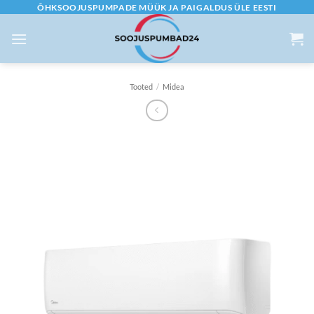
Skip
ÕHKSOOJUSPUMPADE MÜÜK JA PAIGALDUS ÜLE EESTI
to
content
Tooted
/
Midea