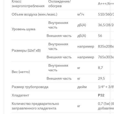
Класс
Охлаждение/
А+++/А+
энергопотребления
обогрев
Объем воздуха (мин./макс.)
м³/ч
510/360/
Внутренняя
дБ(А)
36,5/28/2
часть
Уровень шума
Внешняя часть
дБ(А)
56
Внутренняя
например
835x208x
часть
Размеры (ШxГxВ)
Внешняя часть
например
765x303x
Внутренняя
кг
8,7
часть
Вес (нетто)
Внешняя часть
кг
29,5
Размер трубопровода
дюйм
1/4″ + 3/8
Хладагент
Р32
Количество предварительно
0,7 (5м) 
кг
заправленного хладагента
добавляе