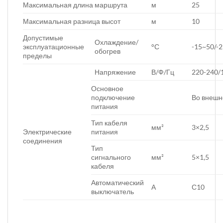
Максимальная длина маршрута
м
25
Максимальная разница высот
м
10
Допустимые
Охлаждение/
эксплуатационные
°С
-15~50/-
обогрев
пределы
Напряжение
В/Ф/Гц
220-240/
Основное
подключение
Во внешн
питания
Тип кабеля
мм²
3×2,5
питания
Электрические
соединения
Тип
сигнального
мм²
5×1,5
кабеля
Автоматический
А
С10
выключатель