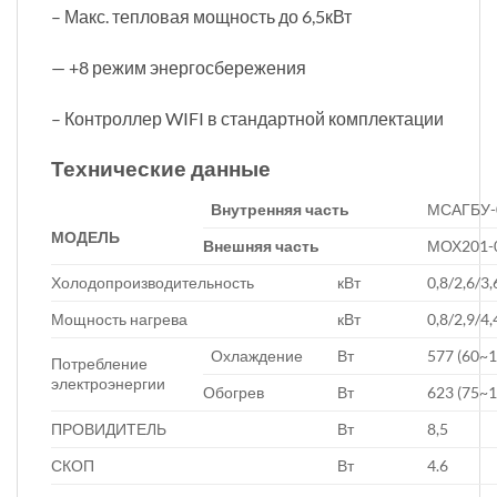
– Макс. тепловая мощность до 6,5кВт
— +8 режим энергосбережения
– Контроллер WIFI в стандартной комплектации
Технические данные
Внутренняя часть
МСАГБУ-
МОДЕЛЬ
Внешняя часть
МОХ201-
Холодопроизводительность
кВт
0,8/2,6/3,
Мощность нагрева
кВт
0,8/2,9/4,
Охлаждение
Вт
577 (60~
Потребление
электроэнергии
Обогрев
Вт
623 (75~
ПРОВИДИТЕЛЬ
Вт
8,5
СКОП
Вт
4.6