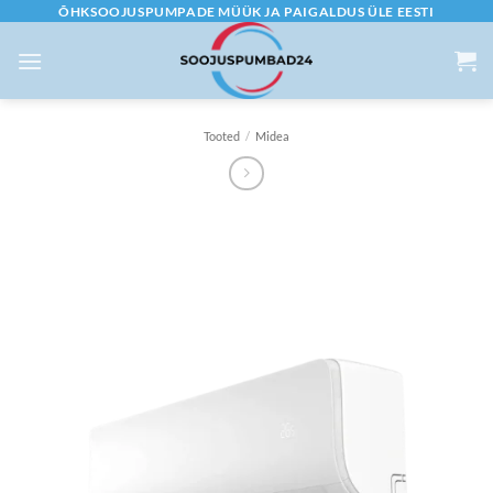
Skip
ÕHKSOOJUSPUMPADE MÜÜK JA PAIGALDUS ÜLE EESTI
to
content
Tooted
/
Midea