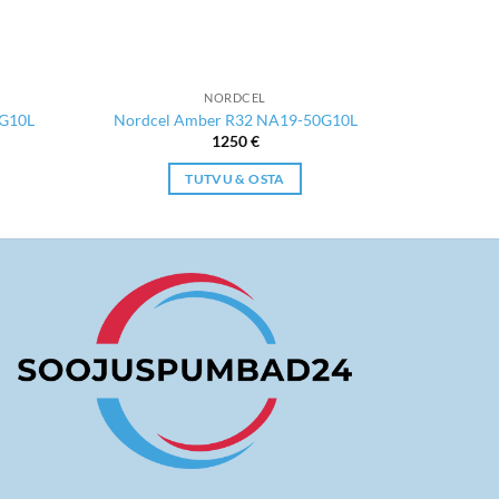
NORDCEL
0G10L
Nordcel Amber R32 NA19-50G10L
1250
€
TUTVU & OSTA