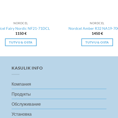
NORDCEL
NORDCEL
cel Fairy Nordic NF21-71DCL
Nordcel Amber R32 NA19-7
1150
€
1450
€
TUTVU & OSTA
TUTVU & OSTA
KASULIK INFO
Компания
Продукты
Обслуживание
Установка