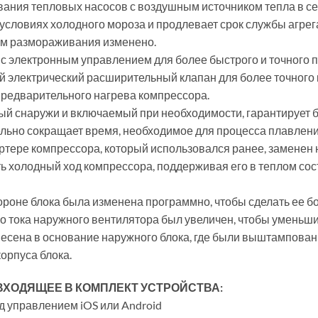
ания тепловых насосов с воздушным источником тепла в се
 условиях холодного мороза и продлевает срок службы агре
ом размораживания изменено.
с электронным управлением для более быстрого и точного 
 электрический расширительный клапан для более точного 
предварительного нагрева компрессора.
ый снаружи и включаемый при необходимости, гарантирует б
тельно сокращает время, необходимое для процесса плавлени
ртере компрессора, который использовался ранее, заменен 
ь холодный ход компрессора, поддерживая его в теплом сос
роне блока была изменена программно, чтобы сделать ее б
 тока наружного вентилятора был увеличен, чтобы уменьшит
сена в основание наружного блока, где были выштампован
корпуса блока.
ХОДЯЩЕЕ В КОМПЛЕКТ УСТРОЙСТВА:
д управлением iOS или Android