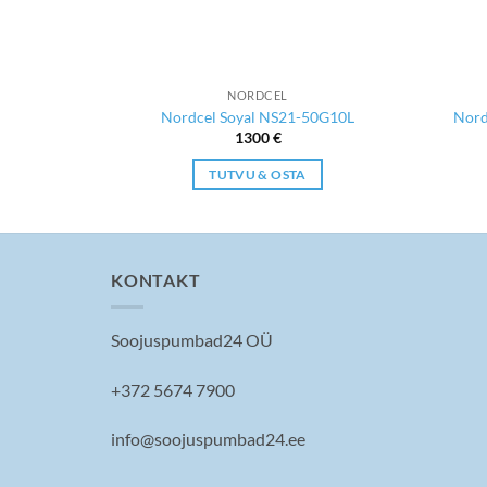
NORDCEL
9-35G10L
Nordcel Soyal NS21-50G10L
Nord
1300
€
TUTVU & OSTA
KONTAKT
Soojuspumbad24 OÜ
+372 5674 7900
info@soojuspumbad24.ee