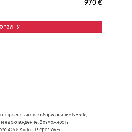
970 €
21-50DCL
КОРЗИНУ
 встроено зимнее оборудование Nordic,
к и на охлаждение. Возможность
е iOS и Android через WiFi.