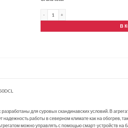
Количество товара Nordcel Fairy Nordic NF
В 
-50DCL
разработаны для суровых скандинавских условий. В агрегат
т надежность работы в северном климате как на обогрев, та
грегатом можно управлять с помощью смарт-устройств на баз