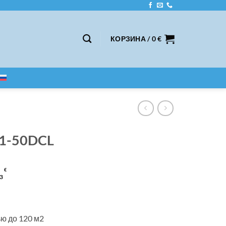
КОРЗИНА /
0
€
21-50DCL
€
3
ю до 120 м2