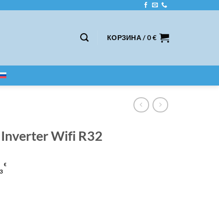
КОРЗИНА /
0
€
nverter Wifi R32
€
3