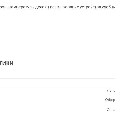
троль температуры делают использование устройства удобн
тики
Охл
Обог
Охл