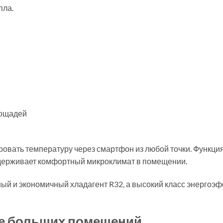
пла.
лощадей
овать температуру через смартфон из любой точки. Функция 
ддерживает комфортный микроклимат в помещении.
ный и экономичный хладагент R32, а высокий класс энергоэ
е больших помещений