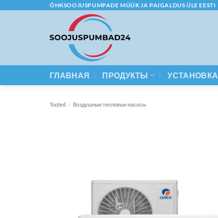
Skip
ÕHKSOOJUSPUMPADE MÜÜK JA PAIGALDUS ÜLE EESTI
to
content
ГЛАВНАЯ
ПРОДУКТЫ
УСТАНОВК
Tooted
/
Воздушные тепловые насосы