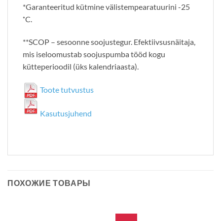
*Garanteeritud kütmine välistempearatuurini -25
˚C.
**SCOP – sesoonne soojustegur. Efektiivsusnäitaja,
mis iseloomustab soojuspumba tööd kogu
kütteperioodil (üks kalendriaasta).
Toote tutvustus
Kasutusjuhend
ПОХОЖИЕ ТОВАРЫ