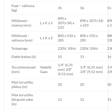
Kaal – välisosa
35
36
55
(kg)
890 x
Mõõtmed –
890 x 307(+34)
89
L x K x S
307(+34) x
siseosa (mm)
x 233
x 
233
Mõõtmed –
800 x 550 x
800 x 550 x
88
L x K x S
välisosa (mm)
285
285
33
Toitepinge
230V, 50Hz
230V, 50Hz
23
Elektrikaitse (A)
10
13
16
1/4” (6,35
Toruühendused
Vedelik
1/4” (6,35 mm)
1/4
mm) 3/8”
(mm)
Gaas
3/8” (9,52 mm)
3/8
(9,52 mm)
Max torustiku
20
20
30
pikkus (m)
Max torustiku
kõrguste vahe
12
12
15
(m)