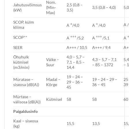
Nom.
Jahutusvõimsus
2,5 (0,8 –
(Min-
3,5 (0,8 – 4,0)
5,0
(kW)
3,5)
Max)
SCOP, külm
+
+
A /
A
/4,0
A
/4,0
kliima
+++
+++
SCOP**
A
/5,2
A
/5,1
A
SEER
A+++ / 10,5
A+++ / 9,4
A+
Õhuhulk
4,0 – 5,7 –
Väike –
4,3 – 5,7 – 7,1
5,4
kütmisel
7,1 – 8,5 –
Suur
– 85 – 1372
– 1
(m3/min)
14,4
19 – 24 –
Müratase –
Madal –
19 – 24 – 29 –
25 
29 – 36 –
siseosa (dB(A))
Kõrge
36 – 45
39
45
Mürtase –
Kütmisel
58
58
60
välisosa (dB(A))
P
aigaldusi
nfo
Kaal – siseosa
15,5
13,5
15
(kg)