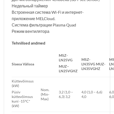
Недельный таймер
Встроенная система Wi-Fi и интернет-
приложение MELCloud.
Система фильтрации Plasma Quad
Режим вентилятора
Tehnilised andmed
MSZ-
MSZ-
MS
LN25VG
Siseo
a
Välisoa
LN35VG
MUZ-
LN
MUZ
–
LN35VGHZ
LN
LN25V
GHZ
Küttevõimsus
(kW)
Nom.
3,2 (1,0 –
4,0 (1,0 – 6,6)
6,0
Püsiv
(Min-
6,3) 3,2
4,0
6,
küttevõimsus
Max)
kuni -15°C*
(kW)