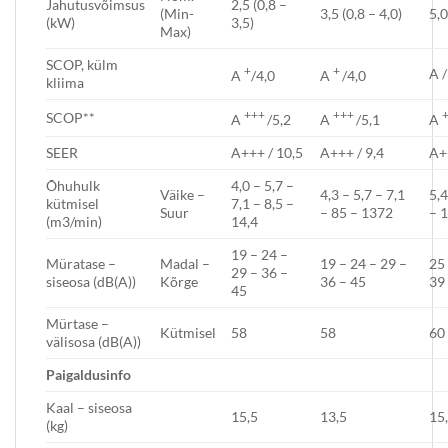
Jahutusvõimsus
2,5 (0,8 –
(Min-
3,5 (0,8 – 4,0)
5,0
(kW)
3,5)
Max)
SCOP, külm
+
+
A /
A
/4,0
A
/4,0
kliima
+++
+++
SCOP**
A
/5,2
A
/5,1
A
SEER
A+++ / 10,5
A+++ / 9,4
A+
Õhuhulk
4,0 – 5,7 –
Väike –
4,3 – 5,7 – 7,1
5,4
kütmisel
7,1 – 8,5 –
Suur
– 85 – 1372
– 1
(m3/min)
14,4
19 – 24 –
Müratase –
Madal –
19 – 24 – 29 –
25 
29 – 36 –
siseosa (dB(A))
Kõrge
36 – 45
39
45
Mürtase –
Kütmisel
58
58
60
välisosa (dB(A))
P
aigaldusi
nfo
Kaal – siseosa
15,5
13,5
15
(kg)