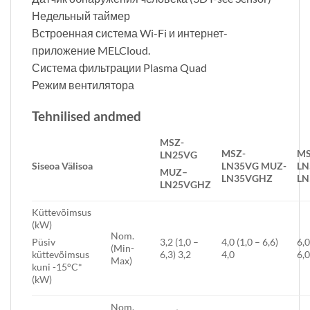
Недельный таймер
Встроенная система Wi-Fi и интернет-
приложение MELCloud.
Система фильтрации Plasma Quad
Режим вентилятора
Tehnilised andmed
MSZ-
MSZ-
MS
LN25VG
Siseo
a
Välisoa
LN35VG
MUZ-
LN
MUZ
–
LN35VGHZ
LN
LN25V
GHZ
Küttevõimsus
(kW)
Nom.
3,2 (1,0 –
4,0 (1,0 – 6,6)
6,0
Püsiv
(Min-
6,3) 3,2
4,0
6,
küttevõimsus
Max)
kuni -15°C*
(kW)
Nom.