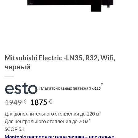
Mitsubishi Electric -LN35, R32, Wifi,
черный
€
Плати три равных платежа 3 x
625
Первоначальная
Текущая
1949
1875
€
€
цена
цена:
Для дополнительного отопления до 120 м²
составляла
1875 €.
Для центрального отопления до 70 м²
1949 €.
SCOP 5.1
Montonio рассрочка: одна заявка – несколько