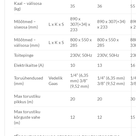
Kaal – välisosa
35
36
55
(kg)
890 x
Mõõtmed –
890 x 307(+34)
89
L x K x S
307(+34) x
siseosa (mm)
x 233
x 
233
Mõõtmed –
800 x 550 x
800 x 550 x
88
L x K x S
välisosa (mm)
285
285
33
Toitepinge
230V, 50Hz
230V, 50Hz
23
Elektrikaitse (A)
10
13
16
1/4” (6,35
Toruühendused
Vedelik
1/4” (6,35 mm)
1/4
mm) 3/8”
(mm)
Gaas
3/8” (9,52 mm)
3/8
(9,52 mm)
Max torustiku
20
20
30
pikkus (m)
Max torustiku
kõrguste vahe
12
12
15
(m)