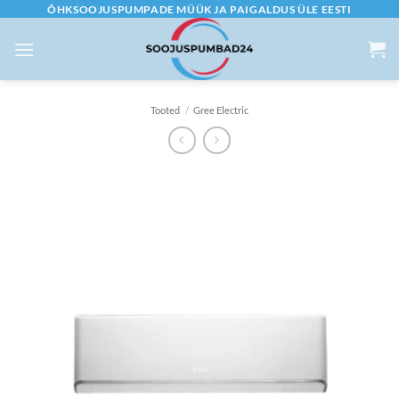
Skip
ÕHKSOOJUSPUMPADE MÜÜK JA PAIGALDUS ÜLE EESTI
to
content
Tooted
/
Gree Electric