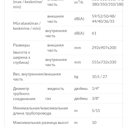
3
(max / keskmine/
m
/h
часть
380/350/310/180
min)
внешняя
59/52/50/48/
dB(A)
часть
44/40/36/33
Müratase(max /
keskmine / min)
внутренняя
dB(A)
61
часть
Размеры
внешняя
mm
292x907x200
часть
(высота x
ширина x
внутренняя
mm
555x732x330
глубина)
часть
Вес, внутренняя/внешняя
kg
10,5 / 27
часть
Диаметр
жидкость
дюймы
1/4″
трубного
газ
дюймы
3/8″
соединения
Минимальная/максимальная
m
5/15
длина трубопровода
Максимальная разница высот
m
10