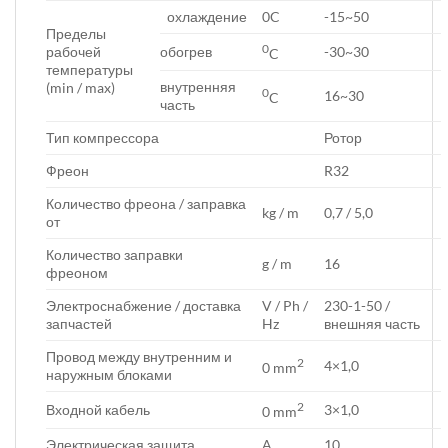
охлаждение
0C
-15~50
Пределы
0
рабочей
обогрев
-30~30
C
температуры
внутренняя
(min / max)
0
16~30
C
часть
Тип компрессора
Ротор
Фреон
R32
Количество фреона / заправка
kg / m
0,7 / 5,0
от
Количество заправки
g / m
16
фреоном
Электроснабжение / доставка
V / Ph /
230-1-50 /
запчастей
Hz
внешняя часть
Провод между внутренним и
2
4×1,0
0 mm
наружным блоками
2
Входной кабель
3×1,0
0 mm
Электрическая защита
A
10