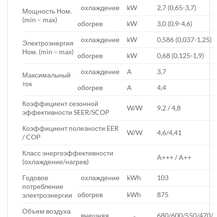
охлаждение
kW
2,7 (0,65-3,7)
Мощность Ном.
(min – max)
обогрев
kW
3,0 (0,9-4,6)
охлаждение
kW
0,586 (0,037-1,25)
Электроэнергия
Ном. (min – max)
обогрев
kW
0,68 (0,125-1,9)
охлаждение
A
3,7
Максимальный
ток
обогрев
A
4,4
Коэффициент сезонной
W/W
9,2 / 4,8
эффективности SEER/SCOP
Коэффициент полезности EER
W/W
4,6/4,41
/ COP
Класс энергоэффективности
A+++ / A++
(охлаждение/нагрев)
Годовое
охлаждение
kWh
103
потребление
обогрев
kWh
875
электроэнергии
Объем воздуха
внешняя
680/600/550/470/