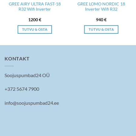
GREE AIRY ULTRA FAST-18
GREE LOMO NORDIC 18
R32 Wifi Inverter
Inverter Wifi R32
1200
€
940
€
TUTVU & OSTA
TUTVU & OSTA
KONTAKT
Soojuspumbad24 OÜ
+372 5674 7900
info@soojuspumbad24.ee