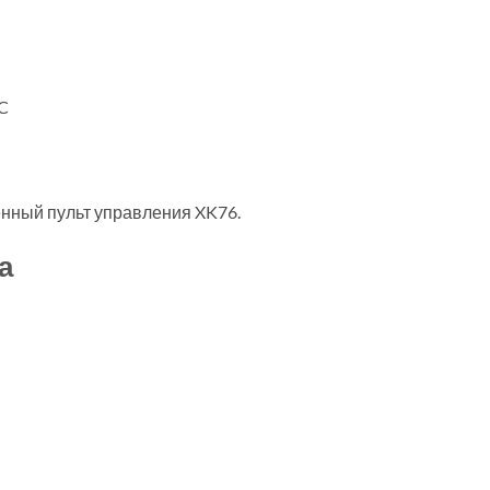
C
нный пульт управления XK76.
а