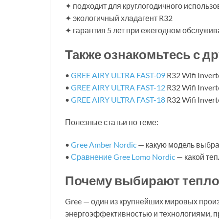
✦ подходит для круглогодичного использ
✦ экологичный хладагент R32
✦ гарантия 5 лет при ежегодном обслужи
Также ознакомьтесь с др
•
GREE AIRY ULTRA FAST-09
R32 Wifi Invert
•
GREE AIRY ULTRA FAST-12
R32 Wifi Invert
•
GREE AIRY ULTRA FAST-18
R32 Wifi Invert
Полезные статьи по теме:
•
Gree Amber Nordic
— какую модель выбра
•
Сравнение Gree Lomo Nordic
— какой теп
Почему выбирают тепло
Gree — один из крупнейших мировых прои
энергоэффективностью и технологиями, пр