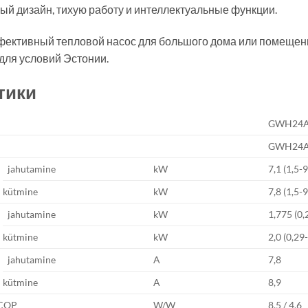
ый дизайн, тихую работу и интеллектуальные функции.
фективный тепловой насос для большого дома или помещени
для условий Эстонии.
тики
GWH24A
GWH24A
jahutamine
kW
7,1 (1,5-9
kütmine
kW
7,8 (1,5-9
jahutamine
kW
1,775 (0,
kütmine
kW
2,0 (0,29
jahutamine
A
7,8
kütmine
A
8,9
SCOP
W/W
8,5 / 4,6