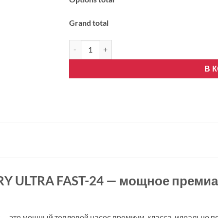
Grand total
Количество товара GREE AIRY ULTRA FAST-24. 
В 
RY ULTRA FAST-24 — мощное преми
er — это мощный тепловой насос премиум-класса, идеально 