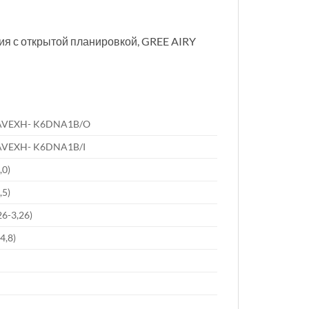
я с открытой планировкой, GREE AIRY
VEXH- K6DNA1B/O
VEXH- K6DNA1B/I
,0)
,5)
26-3,26)
-4,8)