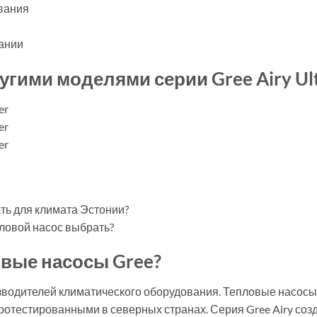
ования
вании
угими моделями серии Gree Airy Ultr
er
er
er
ть для климата Эстонии?
ловой насос выбрать?
вые насосы Gree?
зводителей климатического оборудования. Тепловые насосы
отестированными в северных странах. Серия Gree Airy созд