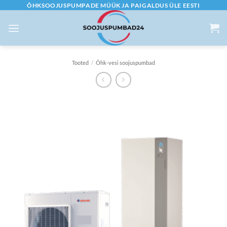
Skip
ÕHKSOOJUSPUMPADE MÜÜK JA PAIGALDUS ÜLE EESTI
to
content
Tooted
/
Õhk-vesi soojuspumbad