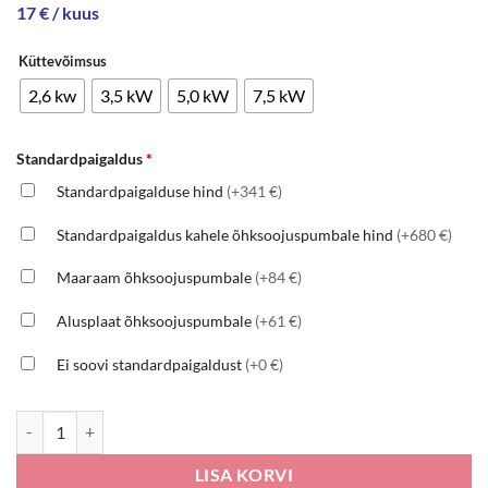
17 € / kuus
Küttevõimsus
2,6 kw
3,5 kW
5,0 kW
7,5 kW
Standardpaigaldus
*
Standardpaigalduse hind
(+341 €)
Standardpaigaldus kahele õhksoojuspumbale hind
(+680 €)
Maaraam õhksoojuspumbale
(+84 €)
Alusplaat õhksoojuspumbale
(+61 €)
Ei soovi standardpaigaldust
(+0 €)
Hisense ENERGY SE kogus
LISA KORVI