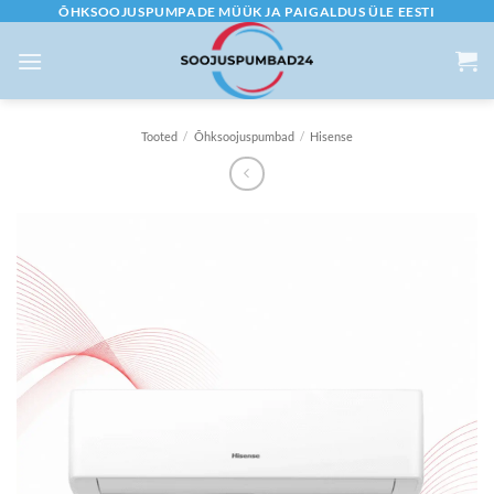
Skip
ÕHKSOOJUSPUMPADE MÜÜK JA PAIGALDUS ÜLE EESTI
to
content
Tooted
/
Õhksoojuspumbad
/
Hisense