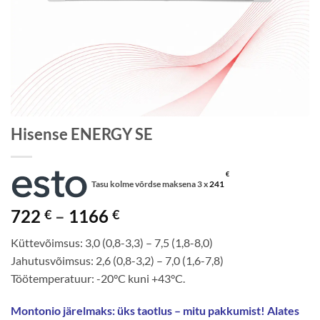
Hisense ENERGY SE
€
Tasu kolme võrdse maksena 3 x
241
Price
722
–
1166
€
€
range:
Küttevõimsus: 3,0 (0,8-3,3) – 7,5 (1,8-8,0)
722 €
Jahutusvõimsus: 2,6 (0,8-3,2) – 7,0 (1,6-7,8)
through
Töötemperatuur: -20°C kuni +43°C.
1166 €
Montonio järelmaks: üks taotlus – mitu pakkumist! Alates