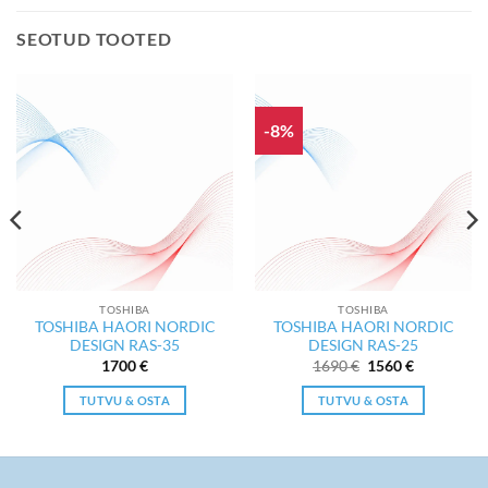
SEOTUD TOOTED
-8%
TOSHIBA
TOSHIBA
TOSHIBA HAORI NORDIC
TOSHIBA HAORI NORDIC
DESIGN RAS-35
DESIGN RAS-25
Algne
Current
1700
€
1690
€
1560
€
hind
price
oli:
is:
TUTVU & OSTA
TUTVU & OSTA
1690 €.
1560 €.