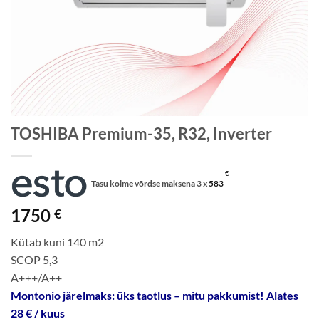
TOSHIBA Premium-35, R32, Inverter
€
Tasu kolme võrdse maksena 3 x
583
1750
€
Kütab kuni 140 m2
SCOP 5,3
A+++/A++
Montonio järelmaks: üks taotlus – mitu pakkumist! Alates
28 € / kuus