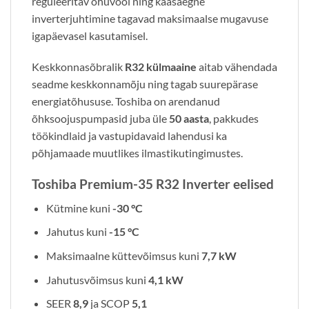
reguleeritav õhuvool ning kaasaegne
inverterjuhtimine tagavad maksimaalse mugavuse
igapäevasel kasutamisel.
Keskkonnasõbralik
R32 külmaaine
aitab vähendada
seadme keskkonnamõju ning tagab suurepärase
energiatõhususe. Toshiba on arendanud
õhksoojuspumpasid juba üle
50 aasta
, pakkudes
töökindlaid ja vastupidavaid lahendusi ka
põhjamaade muutlikes ilmastikutingimustes.
Toshiba Premium-35 R32 Inverter eelised
Kütmine kuni
-30 °C
Jahutus kuni
-15 °C
Maksimaalne küttevõimsus kuni
7,7 kW
Jahutusvõimsus kuni
4,1 kW
SEER
8,9
ja SCOP
5,1