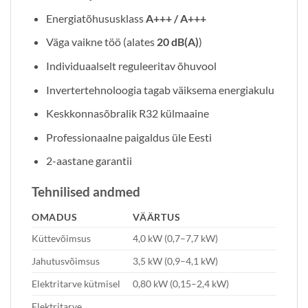
Energiatõhususklass
A+++ / A+++
Väga vaikne töö (alates
20 dB(A)
)
Individuaalselt reguleeritav õhuvool
Invertertehnoloogia tagab väiksema energiakulu
Keskkonnasõbralik R32 külmaaine
Professionaalne paigaldus üle Eesti
2-aastane garantii
Tehnilised andmed
OMADUS
VÄÄRTUS
Küttevõimsus
4,0 kW (0,7–7,7 kW)
Jahutusvõimsus
3,5 kW (0,9–4,1 kW)
Elektritarve kütmisel
0,80 kW (0,15–2,4 kW)
Elektritarve