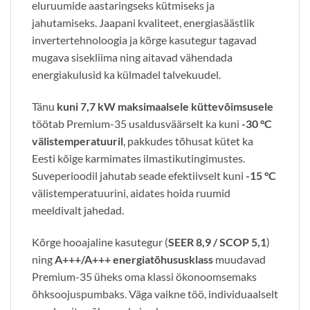
eluruumide aastaringseks kütmiseks ja
jahutamiseks. Jaapani kvaliteet, energiasäästlik
invertertehnoloogia ja kõrge kasutegur tagavad
mugava sisekliima ning aitavad vähendada
energiakulusid ka külmadel talvekuudel.
Tänu
kuni 7,7 kW maksimaalsele küttevõimsusele
töötab Premium-35 usaldusväärselt ka kuni
-30 °C
välistemperatuuril
, pakkudes tõhusat kütet ka
Eesti kõige karmimates ilmastikutingimustes.
Suveperioodil jahutab seade efektiivselt kuni
-15 °C
välistemperatuurini, aidates hoida ruumid
meeldivalt jahedad.
Kõrge hooajaline kasutegur (
SEER 8,9 / SCOP 5,1
)
ning
A+++/A+++ energiatõhususklass
muudavad
Premium-35 üheks oma klassi ökonoomsemaks
õhksoojuspumbaks. Väga vaikne töö, individuaalselt