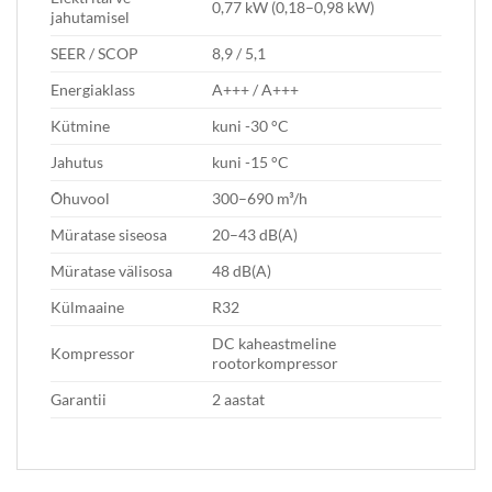
0,77 kW (0,18–0,98 kW)
jahutamisel
SEER / SCOP
8,9 / 5,1
Energiaklass
A+++ / A+++
Kütmine
kuni -30 °C
Jahutus
kuni -15 °C
Õhuvool
300–690 m³/h
Müratase siseosa
20–43 dB(A)
Müratase välisosa
48 dB(A)
Külmaaine
R32
DC kaheastmeline
Kompressor
rootorkompressor
Garantii
2 aastat