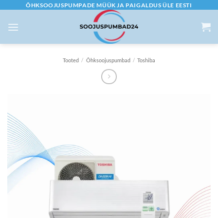
Skip
ÕHKSOOJUSPUMPADE MÜÜK JA PAIGALDUS ÜLE EESTI
to
content
Tooted
/
Õhksoojuspumbad
/
Toshiba