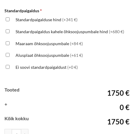
Standardpaigaldus
*
Standardpaigalduse hind
(+341 €)
Standardpaigaldus kahele õhksoojuspumbale hind
(+680 €)
Maaraam õhksoojuspumbale
(+84 €)
Alusplaat õhksoojuspumbale
(+61 €)
Ei soovi standardpaigaldust
(+0 €)
Tooted
1750 €
+
0 €
Kõik kokku
1750 €
TOSHIBA Premium-35, R32, Inverter kogus