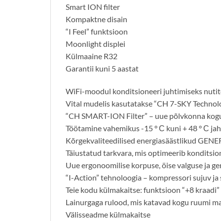
Smart ION filter
Kompaktne disain
“I Feel” funktsioon
Moonlight displei
Külmaaine R32
Garantii kuni 5 aastat
WiFi-moodul konditsioneeri juhtimiseks nutit
Vital mudelis kasutatakse “CH 7-SKY Technology
“CH SMART-ION Filter” – uue põlvkonna kog
Töötamine vahemikus -15 ° С kuni + 48 ° С jah
Kõrgekvaliteedilised energiasäästlikud GENE
Täiustatud tarkvara, mis optimeerib konditsi
Uue ergonoomilise korpuse, öise valguse ja ge
“I-Action” tehnoloogia – kompressori sujuv ja 
Teie kodu külmakaitse: funktsioon “+8 kraadi” 
Lainurgaga rulood, mis katavad kogu ruumi m
Välisseadme külmakaitse