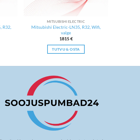
MITSUBISHI ELECTRIC
, R32,
Mitsubishi Electric-LN35, R32, Wifi,
valge
ent
1815
€
TUTVU & OSTA
€.