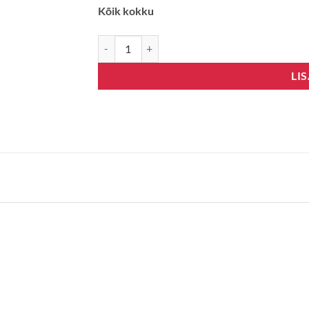
Kõik kokku
Cooper&Hunter Vital 09-NG kogus
LI