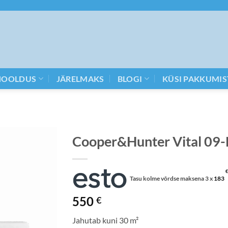
HOOLDUS
JÄRELMAKS
BLOGI
KÜSI PAKKUMIS
Cooper&Hunter Vital 09
€
Tasu kolme võrdse maksena 3 x
183
550
€
Jahutab kuni 30 m²