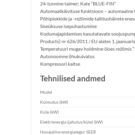
24-tunnine taimer; Kate “BLUE-FIN”
Automaatkäivituse funktsioon – automaatne 
Põhiplokkide ja -režiimide talitlushäirete enes
Siseüksuse isepuhastumine
Kodumajapidamises kasutatavate soojuspumpade
Products) nr 626/2011 / EU alates 1. jaanuari
Temperatuuri mugav hoidmine öises režiimis 
Autonoomne õhukuivatus
Kompressori kaitse
Tehnilised andmed
Mudel
Külmutus (kW)
Küte (kW)
Elektrienergia (jahutus/küte) (kW)
Hooajaline energiategur SEER