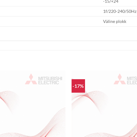
-15/+24
1f/220-240/50Hz
Väline plokk
-17%