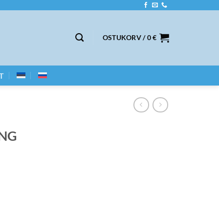
OSTUKORV /
0
€
T
-NG