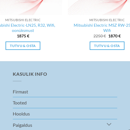
MITSUBISHI ELECTRIC
MITSUBISHI ELECTRIC
bishi Electric-LN25, R32, Wifi,
Mitsubishi Electric MSZ RW-25
oonüksmust
Wifi
Algne
Curr
1875
€
2250
€
1870
€
hind
price
oli:
is:
TUTVU & OSTA
TUTVU & OSTA
2250 €.
1870 
KASULIK INFO
Firmast
Tooted
Hooldus
Paigaldus