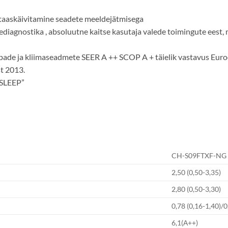
taaskäivitamine seadete meeldejätmisega
ediagnostika , absoluutne kaitse kasutaja valede toimingute eest, 
 ja kliimaseadmete SEER A ++ SCOP A + täielik vastavus Euroopa
st 2013.
“SLEEP”
CH-S09FTXF-NG
2,50 (0,50-3,35)
2,80 (0,50-3,30)
0,78 (0,16-1,40)/0
6,1(А++)