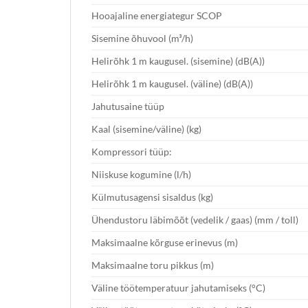
Hooajaline energiategur SCOP
Sisemine õhuvool (m³/h)
Helirõhk 1 m kaugusel. (sisemine) (dB(A))
Helirõhk 1 m kaugusel. (väline) (dB(A))
Jahutusaine tüüp
Kaal (sisemine/väline) (kg)
Kompressori tüüp:
Niiskuse kogumine (l/h)
Külmutusagensi sisaldus (kg)
Ühendustoru läbimõõt (vedelik / gaas) (mm / toll)
Maksimaalne kõrguse erinevus (m)
Maksimaalne toru pikkus (m)
Väline töötemperatuur jahutamiseks (°C)