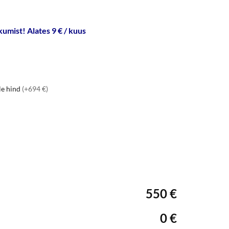
umist! Alates 9 € / kuus
le hind
(+694 €)
550 €
0 €