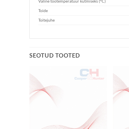
Väline töötemperatuur kütmiseks (°C)
Toide
Toitejuhe
SEOTUD TOOTED