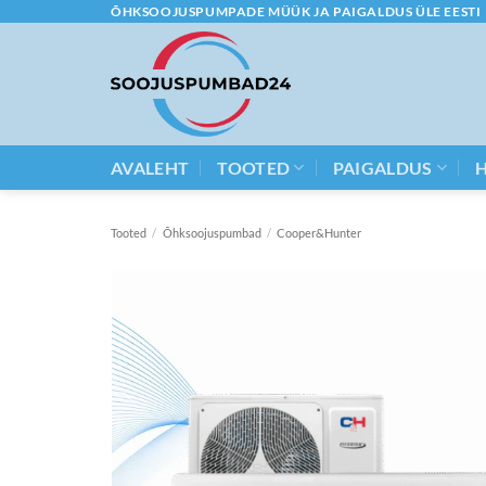
Skip
ÕHKSOOJUSPUMPADE MÜÜK JA PAIGALDUS ÜLE EESTI
to
content
AVALEHT
TOOTED
PAIGALDUS
Tooted
/
Õhksoojuspumbad
/
Cooper&Hunter