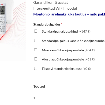
Garantii kuni 5 aastat
Integreeritud WIFI moodul
Montonio järelmaks: üks taotlus – mitu pakk
Standardpaigaldus
*
Standardpaigalduse hind
(+347 €)
Standardpaigaldus kahele õhksoojuspumba
Maaraam õhksoojuspumbale
(+84 €)
Alusplaat õhksoojuspumbale
(+61 €)
Ei soovi standardpaigaldust
(+0 €)
Tooted
+