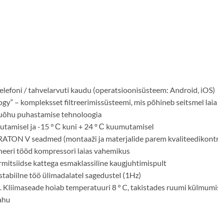
elefoni / tahvelarvuti kaudu (operatsioonisüsteem: Android, iOS)
” – kompleksset filtreerimissüsteemi, mis põhineb seitsmel laia sp
uõhu puhastamise tehnoloogia
utamisel ja -15 ° С kuni + 24 ° С kuumutamisel
RATON V seadmed (montaaži ja materjalide parem kvaliteedikontr
oneeri tööd kompressori laias vahemikus
rmitsiidse kattega esmaklassiline kaugjuhtimispult
stabiilne töö ülimadalatel sagedustel (1Hz)
. Kliimaseade hoiab temperatuuri 8 ° C, takistades ruumi külmumist
ahu