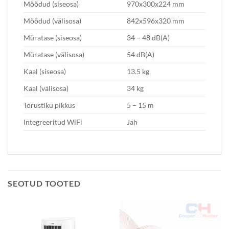
Mõõdud (siseosa)
970x300x224 mm
Mõõdud (välisosa)
842x596x320 mm
Müratase (siseosa)
34 – 48 dB(A)
Müratase (välisosa)
54 dB(A)
Kaal (siseosa)
13.5 kg
Kaal (välisosa)
34 kg
Torustiku pikkus
5 – 15 m
Integreeritud WiFi
Jah
SEOTUD TOOTED