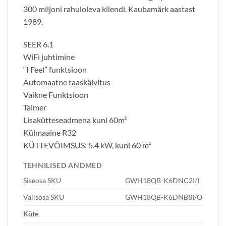
300 miljoni rahuloleva kliendi. Kaubamärk aastast
1989.
SEER 6.1
WiFi juhtimine
“I Feel” funktsioon
Automaatne taaskäivitus
Vaikne Funktsioon
Taimer
Lisakütteseadmena kuni 60m²
Külmaaine R32
KÜTTEVÕIMSUS: 5.4 kW, kuni 60 m²
TEHNILISED ANDMED
Siseosa SKU
GWH18QB-K6DNC2I/I
Välisosa SKU
GWH18QB-K6DNB8I/O
Küte