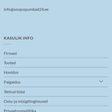
info@soojuspumbad24.ee
KASULIK INFO
Firmast
Tooted
Hooldus
Paigaldus
Tehtud tööd
Ostu-ja müügitingimused
Privaatsuspoliitika