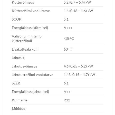
Küttevõimsus
5.2 (0.7 – 5.4) kW
Kütterežiimi voolutarve
1.4 (0.16 – 1.6) kW
SCOP
5.1
Energiaklass (kütmisel)
A+++
Välisõhu min.temp
-15 °C
kütterežiimil
Lisakütteala kuni
60 m²
Jahutus
Jahutusvõimsus
4.6 (0.65 – 5.2) kW
Jahutusrežiimi voolutarve
1.43 (0.15 – 1.7) kW
SEER
6.1
Energiaklass (jahutusel)
A++
Külmaine
R32
Mõõdud