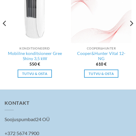
KONDITSIONEERID
COOPER&HUNTER
Mobiilne konditsioneer Gree
Cooper&Hunter Vital 12-
Shiny 3,5 kW
NG
550
€
610
€
TUTVU & OSTA
TUTVU & OSTA
KONTAKT
Soojuspumbad24 OÜ
+372 5674 7900