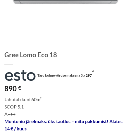
Gree Lomo Eco 18
€
Tasu kolme võrdse maksena 3 x
297
890
€
Jahutab kuni 60m²
SCOP 5.1
A+++
Montonio järelmaks: üks taotlus – mitu pakkumist! Alates
14 € / kuus