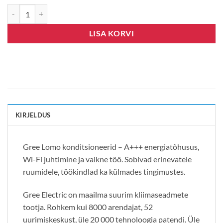
Gree Lomo Eco 18 kogus
LISA KORVI
KIRJELDUS
Gree Lomo konditsioneerid – A+++ energiatõhusus,
Wi-Fi juhtimine ja vaikne töö. Sobivad erinevatele
ruumidele, töökindlad ka külmades tingimustes.
Gree Electric on maailma suurim kliimaseadmete
tootja. Rohkem kui 8000 arendajat, 52
uurimiskeskust, üle 20 000 tehnoloogia patendi. Üle