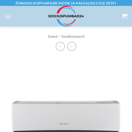
Skip
ÕHKSOOJUSPUMPADE MÜÜK JA PAIGALDUS ÜLE EESTI
to
content
Tooted
/
Konditsioneerid