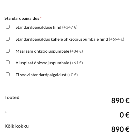
Standardpaigaldus
*
Standardpaigalduse hind
(+347 €)
Standardpaigaldus kahele õhksoojuspumbale hind
(+694 €)
Maaraam õhksoojuspumbale
(+84 €)
Alusplaat õhksoojuspumbale
(+61 €)
Ei soovi standardpaigaldust
(+0 €)
Tooted
890 €
+
0 €
Kõik kokku
890 €