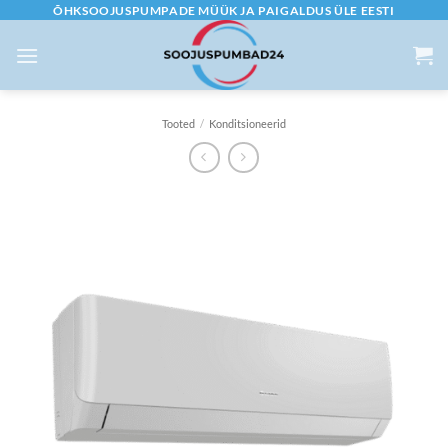
Skip
ÕHKSOOJUSPUMPADE MÜÜK JA PAIGALDUS ÜLE EESTI
to
content
Tooted
/
Konditsioneerid