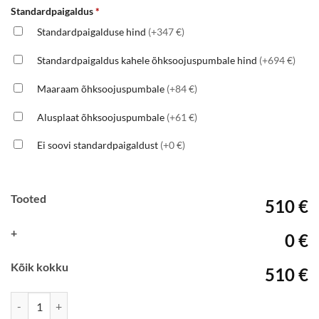
Standardpaigaldus
*
Standardpaigalduse hind
(+347 €)
Standardpaigaldus kahele õhksoojuspumbale hind
(+694 €)
Maaraam õhksoojuspumbale
(+84 €)
Alusplaat õhksoojuspumbale
(+61 €)
Ei soovi standardpaigaldust
(+0 €)
Tooted
510 €
+
0 €
Kõik kokku
510 €
Gree Pular 09 konditsioneer, R32, Wifi kogus