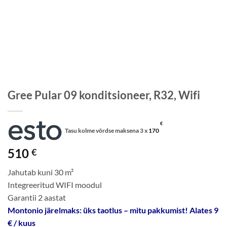
Gree Pular 09 konditsioneer, R32, Wifi
€
Tasu kolme võrdse maksena 3 x
170
510
€
Jahutab kuni 30 m²
Integreeritud WIFI moodul
Garantii 2 aastat
Montonio järelmaks: üks taotlus – mitu pakkumist! Alates 9
€ / kuus