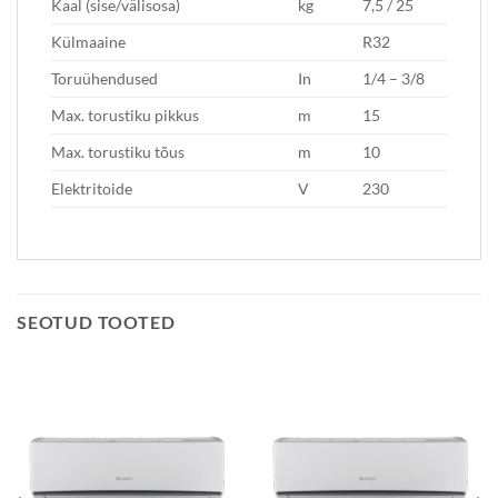
Kaal (sise/välisosa)
kg
7,5 / 25
Külmaaine
R32
Toruühendused
In
1/4 – 3/8
Max. torustiku pikkus
m
15
Max. torustiku tõus
m
10
Elektritoide
V
230
SEOTUD TOOTED