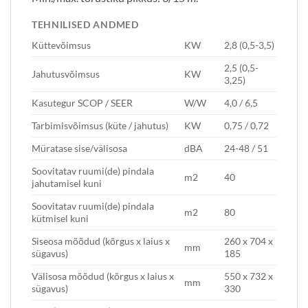
TEHNILISED ANDMED
Küttevõimsus
KW
2,8 (0,5-3,5)
2,5 (0,5-
Jahutusvõimsus
KW
3,25)
Kasutegur SCOP / SEER
W/W
4,0 / 6,5
Tarbimisvõimsus (küte / jahutus)
KW
0,75 / 0,72
Müratase sise/välisosa
dBA
24-48 / 51
Soovitatav ruumi(de) pindala
m2
40
jahutamisel kuni
Soovitatav ruumi(de) pindala
m2
80
kütmisel kuni
Siseosa mõõdud (kõrgus x laius x
260 x 704 x
mm
sügavus)
185
Välisosa mõõdud (kõrgus x laius x
550 x 732 x
mm
sügavus)
330