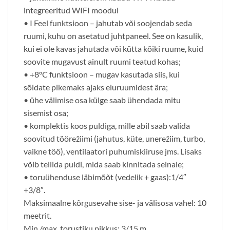
integreeritud WIFI moodul
• I Feel funktsioon – jahutab või soojendab seda
ruumi, kuhu on asetatud juhtpaneel. See on kasulik,
kui ei ole kavas jahutada või kütta kõiki ruume, kuid
soovite mugavust ainult ruumi teatud kohas;
• +8°C funktsioon – mugav kasutada siis, kui
sõidate pikemaks ajaks eluruumidest ära;
• ühe välimise osa külge saab ühendada mitu
sisemist osa;
• komplektis koos puldiga, mille abil saab valida
soovitud töörežiimi (jahutus, küte, unerežiim, turbo,
vaikne töö), ventilaatori puhumiskiiruse jms. Lisaks
võib tellida puldi, mida saab kinnitada seinale;
• toruühenduse läbimõõt (vedelik + gaas):1/4″
+3/8″.
Maksimaalne kõrgusevahe sise- ja välisosa vahel: 10
meetrit.
Min./max. torustiku pikkus: 3/15 m.