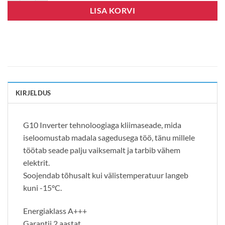
LISA KORVI
KIRJELDUS
G10 Inverter tehnoloogiaga kliimaseade, mida
iseloomustab madala sagedusega töö, tänu millele
töötab seade palju vaiksemalt ja tarbib vähem
elektrit.
Soojendab tõhusalt kui välistemperatuur langeb
kuni -15°C.
Energiaklass A+++
Garantii 2 aastat