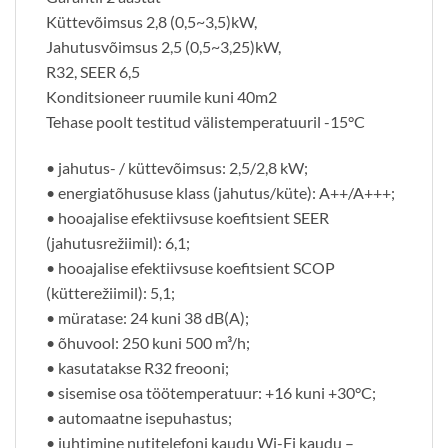
Küttevõimsus 2,8 (0,5~3,5)kW,
Jahutusvõimsus 2,5 (0,5~3,25)kW,
R32, SEER 6,5
Konditsioneer ruumile kuni 40m2
Tehase poolt testitud välistemperatuuril -15°C
• jahutus- / küttevõimsus: 2,5/2,8 kW;
• energiatõhususe klass (jahutus/küte): A++/A+++;
• hooajalise efektiivsuse koefitsient SEER
(jahutusrežiimil): 6,1;
• hooajalise efektiivsuse koefitsient SCOP
(kütterežiimil): 5,1;
• müratase: 24 kuni 38 dB(A);
• õhuvool: 250 kuni 500 m³/h;
• kasutatakse R32 freooni;
• sisemise osa töötemperatuur: +16 kuni +30°C;
• automaatne isepuhastus;
• juhtimine nutitelefoni kaudu Wi-Fi kaudu –