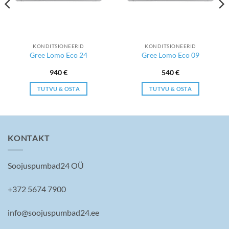
KONDITSIONEERID
KONDITSIONEERID
Gree Lomo Eco 24
Gree Lomo Eco 09
940
€
540
€
TUTVU & OSTA
TUTVU & OSTA
KONTAKT
Soojuspumbad24 OÜ
+372 5674 7900
info@soojuspumbad24.ee