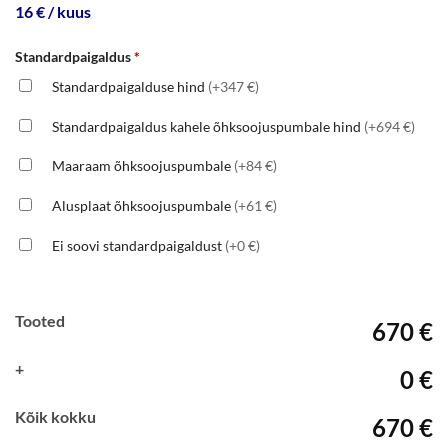
16 € / kuus
Standardpaigaldus
*
Standardpaigalduse hind
(+347 €)
Standardpaigaldus kahele õhksoojuspumbale hind
(+694 €)
Maaraam õhksoojuspumbale
(+84 €)
Alusplaat õhksoojuspumbale
(+61 €)
Ei soovi standardpaigaldust
(+0 €)
Tooted
670 €
+
0 €
Kõik kokku
670 €