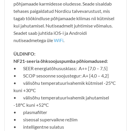
põhjamaade karmidesse oludesse. Seade sisaldab
tehases paigaldatud Nordicu talvevarustust, mis
tagab töökindluse põhjamaade kliimas nii kütmisel
kui jahutamisel. Nutiseadmelt juhtimise võimalus.
Seadet saab juhtida iOS-i ja Androidi
nutiseadmetega üle
WiFi
.
ÜLDINFO:
NF21-seeria õhksoojuspumba põhiomadused:
• SEER energiatõhususklass: A++ [7,0 – 7,5]
• SCOP sesoonne soojustegur: A+ [4,0 – 4,2]
• välisõhu temperatuurivahemik kütmisel -25°C
kuni +30°C
• välisõhu temperatuurivahemik jahutamisel
-18°C kuni +52°C
• plasmafilter
• siseosal supervaikne režiim
• intelligentne sulatus