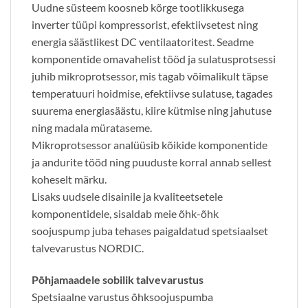
Uudne süsteem koosneb kõrge tootlikkusega
inverter tüüpi kompressorist, efektiivsetest ning
energia säästlikest DC ventilaatoritest. Seadme
komponentide omavahelist tööd ja sulatusprotsessi
juhib mikroprotsessor, mis tagab võimalikult täpse
temperatuuri hoidmise, efektiivse sulatuse, tagades
suurema energiasäästu, kiire kütmise ning jahutuse
ning madala mürataseme.
​Mikroprotsessor analüüsib kõikide komponentide
ja andurite tööd ning puuduste korral annab sellest
koheselt märku.
Lisaks uudsele disainile ja kvaliteetsetele
komponentidele, sisaldab meie õhk-õhk
soojuspump juba tehases paigaldatud spetsiaalset
talvevarustus NORDIC.
Põhjamaadele sobilik talvevarustus
Spetsiaalne varustus õhksoojuspumba