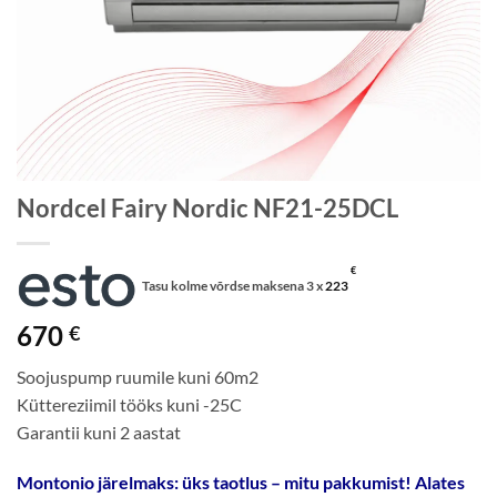
Nordcel Fairy Nordic NF21-25DCL
€
Tasu kolme võrdse maksena 3 x
223
670
€
Soojuspump ruumile kuni 60m2
Küttereziimil tööks kuni -25C
Garantii kuni 2 aastat
Montonio järelmaks: üks taotlus – mitu pakkumist! Alates