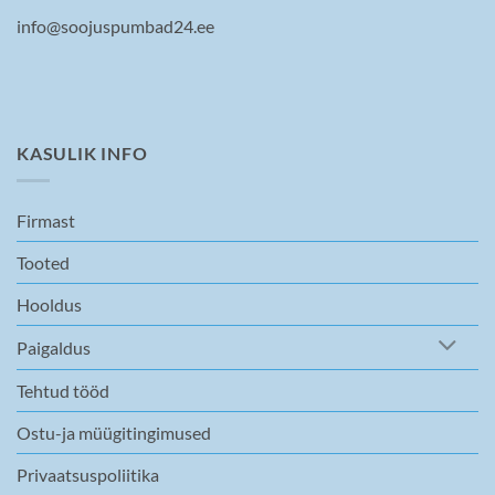
info@soojuspumbad24.ee
KASULIK INFO
Firmast
Tooted
Hooldus
Paigaldus
Tehtud tööd
Ostu-ja müügitingimused
Privaatsuspoliitika