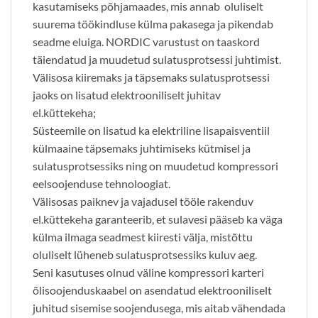
kasutamiseks põhjamaades, mis annab oluliselt
suurema töökindluse külma pakasega ja pikendab
seadme eluiga. NORDIC varustust on taaskord
täiendatud ja muudetud sulatusprotsessi juhtimist.
Välisosa kiiremaks ja täpsemaks sulatusprotsessi
jaoks on lisatud elektrooniliselt juhitav
el.küttekeha;
Süsteemile on lisatud ka elektriline lisapaisventiil
külmaaine täpsemaks juhtimiseks kütmisel ja
sulatusprotsessiks ning on muudetud kompressori
eelsoojenduse tehnoloogiat.
Välisosas paiknev ja vajadusel tööle rakenduv
el.küttekeha garanteerib, et sulavesi pääseb ka väga
külma ilmaga seadmest kiiresti välja, mistõttu
oluliselt lüheneb sulatusprotsessiks kuluv aeg.
Seni kasutuses olnud väline kompressori karteri
õlisoojenduskaabel on asendatud elektrooniliselt
juhitud sisemise soojendusega, mis aitab vähendada