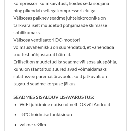
kompressori külmkäivitust, hoides seda soojana
ning pikendab sellega kompressori eluiga.
Välisosas paiknev seadme juhtelektroonika on
tarkvaraliselt muudetud põhjamaade kliimasse
sobilikumaks.
Välisosa ventilaatori DC-mootori
võimsusvahemikku on suurendatud, et vähendada
tuultest põhjustatud häireid.
Eriliselt on muudetud ka seadme välisosa aluspõhja,
kuhu on stantsitud suured avad võimaldamaks
sulatusvee paremat äravoolu, kuid jätkuvalt on
tagatud seadme korpuse jäikus.
SEADMES SISALDUV LISAVARUSTUS:
WIFI juhtimine nutiseadmelt iOS või Android
+8°C hoidmise funktsioon
vaikne režiim