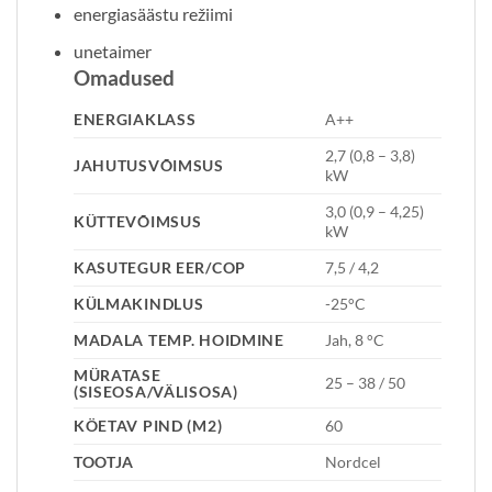
energiasäästu režiimi
unetaimer
Omadused
ENERGIAKLASS
A++
2,7 (0,8 – 3,8)
JAHUTUSVÕIMSUS
kW
3,0 (0,9 – 4,25)
KÜTTEVÕIMSUS
kW
KASUTEGUR EER/COP
7,5 / 4,2
KÜLMAKINDLUS
-25°C
MADALA TEMP. HOIDMINE
Jah, 8 °C
MÜRATASE
25 – 38 / 50
(SISEOSA/VÄLISOSA)
KÖETAV PIND (M2)
60
TOOTJA
Nordcel