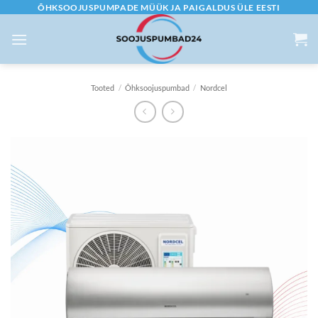
Skip
ÕHKSOOJUSPUMPADE MÜÜK JA PAIGALDUS ÜLE EESTI
to
content
Tooted
/
Õhksoojuspumbad
/
Nordcel