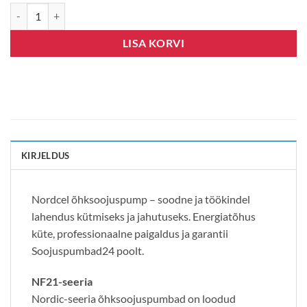
Nordcel Fairy Nordic NF21-25DCL kogus
LISA KORVI
KIRJELDUS
Nordcel õhksoojuspump – soodne ja töökindel
lahendus kütmiseks ja jahutuseks. Energiatõhus
küte, professionaalne paigaldus ja garantii
Soojuspumbad24 poolt.
NF21-seeria
Nordic-seeria õhksoojuspumbad on loodud