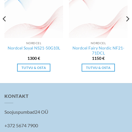
NORDCEL
NORDCEL
Nordcel Fairy Nordic NF21-
Nordcel Soyal NS21-50G10L
71DCL
1300
€
1150
€
TUTVU & OSTA
TUTVU & OSTA
KONTAKT
Soojuspumbad24 OÜ
+372 5674 7900