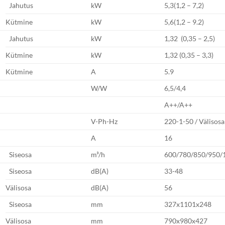
Jahutus
kW
5,3(1,2 – 7,2)
Kütmine
kW
5,6(1,2 – 9.2)
Jahutus
kW
1,32 (0,35 – 2,5)
Kütmine
kW
1,32 (0,35 – 3,3)
Kütmine
A
5.9
W/W
6,5/4,4
A++/A++
V-Ph-Hz
220-1-50 / Välisosa
A
16
Siseosa
m³/h
600/780/850/950/
Siseosa
dB(A)
33-48
Välisosa
dB(A)
56
Siseosa
mm
327x1101x248
Välisosa
mm
790x980x427