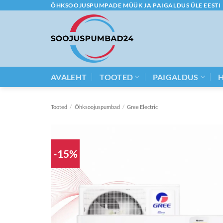
Skip
ÕHKSOOJUSPUMPADE MÜÜK JA PAIGALDUS ÜLE EESTI
to
content
AVALEHT
TOOTED
PAIGALDUS
Tooted
/
Õhksoojuspumbad
/
Gree Electric
-15%