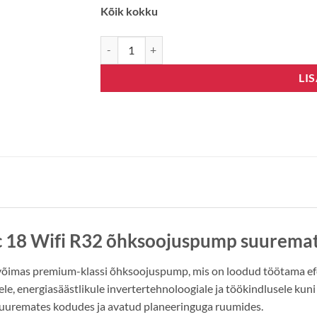
Kõik kokku
GREE AMBER NORDIC-18, WIFI, INVERTER kogu
LI
 18 Wifi R32 õhksoojuspump suuremat
õimas premium-klassi õhksoojuspump, mis on loodud töötama ef
le, energiasäästlikule invertertehnoloogiale ja töökindlusele kun
s suuremates kodudes ja avatud planeeringuga ruumides.