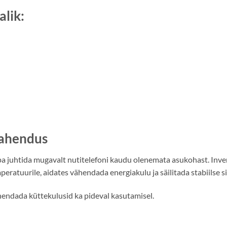
lik:
 lahendus
 juhtida mugavalt nutitelefoni kaudu olenemata asukohast. Inve
ratuurile, aidates vähendada energiakulu ja säilitada stabiilse si
endada küttekulusid ka pideval kasutamisel.