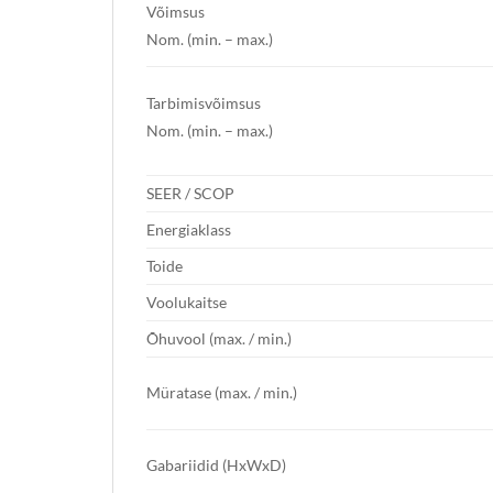
Võimsus
Nom. (min. – max.)
Tarbimisvõimsus
Nom. (min. – max.)
SEER / SCOP
Energiaklass
Toide
Voolukaitse
Õhuvool (max. / min.)
Müratase (max. / min.)
Gabariidid (HxWxD)