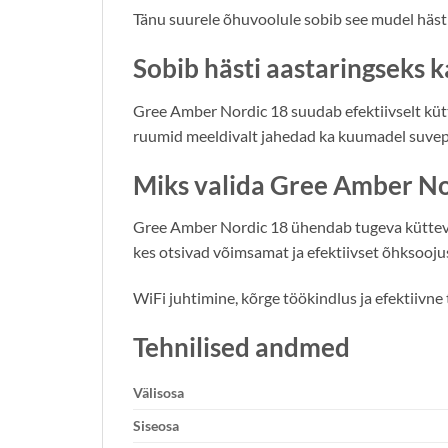
Tänu suurele õhuvoolule sobib see mudel hästi
Sobib hästi aastaringseks 
Gree Amber Nordic 18 suudab efektiivselt kütt
ruumid meeldivalt jahedad ka kuumadel suvep
Miks valida Gree Amber No
Gree Amber Nordic 18 ühendab tugeva küttevõi
kes otsivad võimsamat ja efektiivset õhksooju
WiFi juhtimine, kõrge töökindlus ja efektiiv
Tehnilised andmed
Välisosa
Siseosa