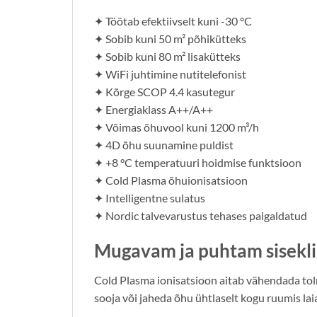
✦ Töötab efektiivselt kuni -30 °C
✦ Sobib kuni 50 m² põhikütteks
✦ Sobib kuni 80 m² lisakütteks
✦ WiFi juhtimine nutitelefonist
✦ Kõrge SCOP 4.4 kasutegur
✦ Energiaklass A++/A++
✦ Võimas õhuvool kuni 1200 m³/h
✦ 4D õhu suunamine puldist
✦ +8 °C temperatuuri hoidmise funktsioon
✦ Cold Plasma õhuionisatsioon
✦ Intelligentne sulatus
✦ Nordic talvevarustus tehases paigaldatud
Mugavam ja puhtam sisekl
Cold Plasma ionisatsioon aitab vähendada tol
sooja või jaheda õhu ühtlaselt kogu ruumis lai