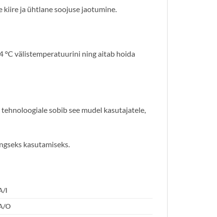
kiire ja ühtlane soojuse jaotumine.
4 °C välistemperatuurini ning aitab hoida
tehnoloogiale sobib see mudel kasutajatele,
ingseks kasutamiseks.
/I
A/O