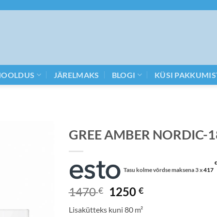
HOOLDUS
JÄRELMAKS
BLOGI
KÜSI PAKKUMIS
GREE AMBER NORDIC-18
€
Tasu kolme võrdse maksena 3 x
417
Algne
Current
1470
1250
€
€
hind
price
Lisakütteks kuni 80 m²
oli:
is: