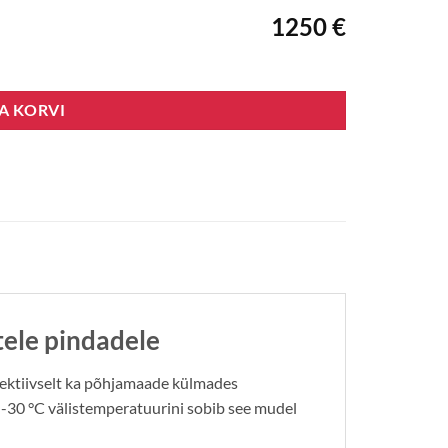
1250 €
s
SA KORVI
ele pindadele
ektiivselt ka põhjamaade külmades
i -30 °C välistemperatuurini sobib see mudel