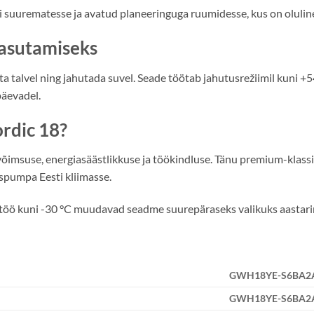
 suurematesse ja avatud planeeringuga ruumidesse, kus on oluline 
kasutamiseks
a talvel ning jahutada suvel. Seade töötab jahutusrežiimil kuni +5
äevadel.
rdic 18?
msuse, energiasäästlikkuse ja töökindluse. Tänu premium-klassi 
spumpa Eesti kliimasse.
ne töö kuni -30 °C muudavad seadme suurepäraseks valikuks aastar
GWH18YE-S6BA2A
GWH18YE-S6BA2