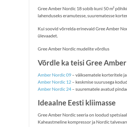
Gree Amber Nordic 18 sobib kuni 50 m² põhik
lahenduseks eramutesse, suurematesse korterit
Kui soovid võrrelda erinevaid Gree Amber Nor
ülevaadet.
Gree Amber Nordic mudelite võrdlus
Võrdle ka teisi Gree Ambe
Amber Nordic 09
– väiksematele korteritele ja
Amber Nordic 12
– keskmise suurusega kodud
Amber Nordic 24
– suurematele avatud pinda
Ideaalne Eesti kliimasse
Gree Amber Nordic seeria on loodud spetsiaal
Kaheastmeline kompressor ja Nordic talvevaru