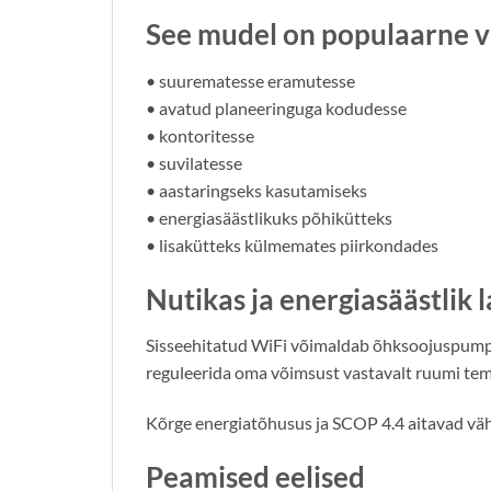
See mudel on populaarne va
• suurematesse eramutesse
• avatud planeeringuga kodudesse
• kontoritesse
• suvilatesse
• aastaringseks kasutamiseks
• energiasäästlikuks põhikütteks
• lisakütteks külmemates piirkondades
Nutikas ja energiasäästlik
Sisseehitatud WiFi võimaldab õhksoojuspumpa
reguleerida oma võimsust vastavalt ruumi tempe
Kõrge energiatõhusus ja SCOP 4.4 aitavad väh
Peamised eelised