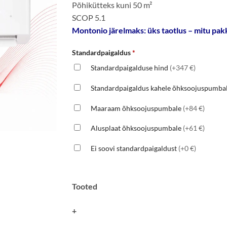
Põhikütteks kuni 50 m²
1470 €.
1250 €.
SCOP 5.1
Montonio järelmaks: üks taotlus – mitu pakk
Standardpaigaldus
*
Standardpaigalduse hind
(+347 €)
Standardpaigaldus kahele õhksoojuspumba
Maaraam õhksoojuspumbale
(+84 €)
Alusplaat õhksoojuspumbale
(+61 €)
Ei soovi standardpaigaldust
(+0 €)
Tooted
+