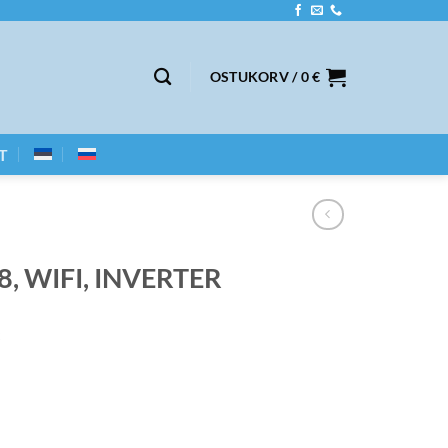
OSTUKORV /
0
€
T
, WIFI, INVERTER