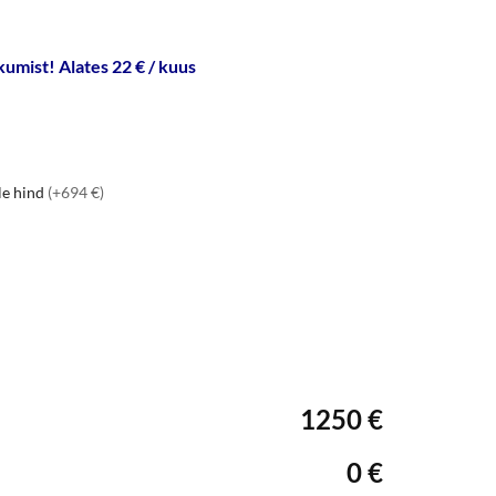
umist! Alates 22 € / kuus
le hind
(+694 €)
1250 €
0 €