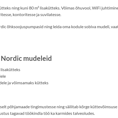
ütteks ning kuni 80 m² lisakütteks. Võimas õhuvool, WiFi juhtim
esse, kontoritesse ja suvilatesse.
dic õhksoojuspumpasid ning leida oma kodule sobiva mudeli, vaa
r Nordic mudeleid
 lisakütteks
ele
dele ja võimsamaks kütteks
selt põhjamaade tingimustesse ning säilitab kõrge küttevõimsuse
stus tagavad töökindla töö ka karmides talveoludes.