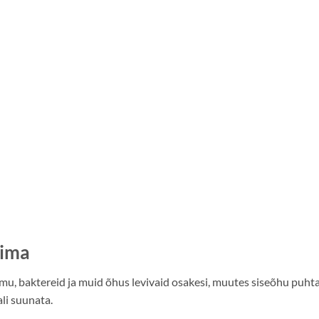
iima
mu, baktereid ja muid õhus levivaid osakesi, muutes siseõhu puh
ali suunata.