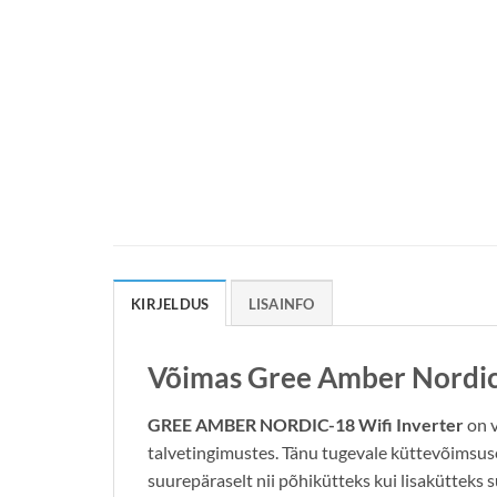
KIRJELDUS
LISAINFO
Võimas Gree Amber Nordic
GREE AMBER NORDIC-18 Wifi Inverter
on v
talvetingimustes. Tänu tugevale küttevõimsuse
suurepäraselt nii põhikütteks kui lisaküttek