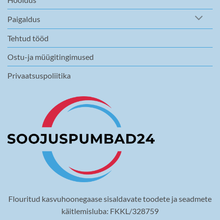
Paigaldus
Tehtud tööd
Ostu-ja müügitingimused
Privaatsuspoliitika
Flouritud kasvuhoonegaase sisaldavate toodete ja seadmete
käitlemisluba: FKKL/328759