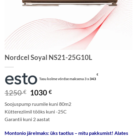
Nordcel Soyal NS21-25G10L
€
Tasu kolme võrdse maksena 3 x
343
Algne
Current
1250
1030
€
€
hind
price
Soojuspump ruumile kuni 80m2
oli:
is:
Küttereziimil tööks kuni -25C
1250 €.
1030 €.
Garantii kuni 2 aastat
Montonio järelmaks: üks taotlus – mitu pakkumist! Alates