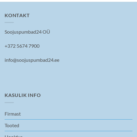
KONTAKT
Soojuspumbad24 OÜ
+372 5674 7900
info@soojuspumbad24.ee
KASULIK INFO
Firmast
Tooted
Hooldus