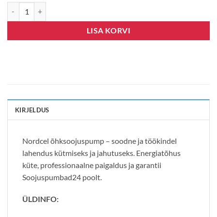
Nordcel Soyal NS21-25G10L kogus
LISA KORVI
KIRJELDUS
Nordcel õhksoojuspump – soodne ja töökindel
lahendus kütmiseks ja jahutuseks. Energiatõhus
küte, professionaalne paigaldus ja garantii
Soojuspumbad24 poolt.
ÜLDINFO: