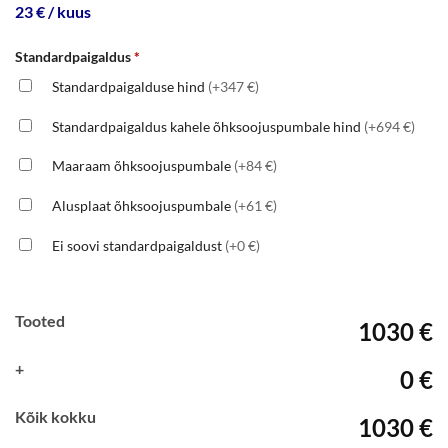
23 € / kuus
Standardpaigaldus
*
Standardpaigalduse hind
(+347 €)
Standardpaigaldus kahele õhksoojuspumbale hind
(+694 €)
Maaraam õhksoojuspumbale
(+84 €)
Alusplaat õhksoojuspumbale
(+61 €)
Ei soovi standardpaigaldust
(+0 €)
Tooted
1030 €
+
0 €
Kõik kokku
1030 €