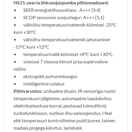
NS21-seeria õhksoojuspumba põhiomadused:
• SEER energiatõhususklass: A+++ [9,4]
• SCOP sesoonne soojustegur: A+++ [5,1]
• välisõhu temperatuurivahemik kütmisel -25°C
kuni +30°C
• välisõhu temperatuurivahemik jahutamisel
-15°C kuni +52°C
• temperatuurivalik kütmisel +8°C kuni +30°C ,
• siseosal 7 siseosa kiirust ja ka supervaikne
režiim
• ekstrapikk puhumiskaugus
• intelligentne sulatus
Põhivarustus:
unikaalne disain, IR sensoriga ruumi
temperatuuri jälgimine, automaatne taaskäivitus
elektrikatkestuse korral, pestavad tolmufiltrid,
turbofunktsioon, nutikas õhu eelsoojendus, I feel
ehk temperauuri kontrollimine puldi juures, taimer,
madala pingega käivitus, lastelukk.