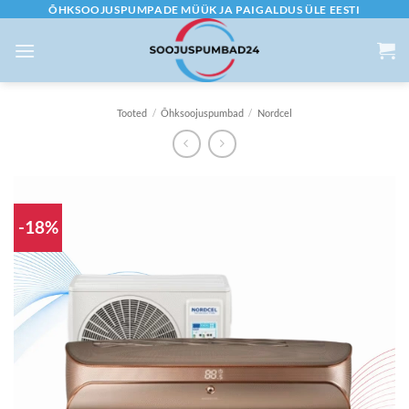
Skip
ÕHKSOOJUSPUMPADE MÜÜK JA PAIGALDUS ÜLE EESTI
to
content
Tooted
/
Õhksoojuspumbad
/
Nordcel
-18%