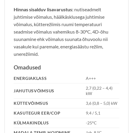
Hinnas sisalduv lisavarustus:
nutiseadmelt
juhtimise võimalus, häälkäsklusega juhtimise
võimalus, kütterežiimis ruumi temperatuuri
seadmise võimalus vahemikus 8-30°C, 4D-õhu
suunamine ehk võimalus suunata õhuvoolu nii
vasakule kui paremale, energiasäästu režiim,
unerežiimid.
Omadused
ENERGIAKLASS
A+++
2,7 (0,22 – 4,4)
JAHUTUSVÕIMSUS
kW
KÜTTEVÕIMSUS
3,6 (0,8 – 5,0) kW
KASUTEGUR EER/COP
9,4 / 5,1
KÜLMAKINDLUS
-25°C
MADALA TEMP. HOIDMINE
Jah, 8 °C