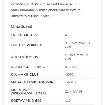
varustus, +8°C hoidmise funktsioon, 4D-
õhusuunamine puldist, energiasäästurežiim,
unerežiimid, uksekontroll.
Omadused
ENERGIAKLASS
A+++
3,53 kW (max 5,0
JAHUTUSVÕIMSUS
kW)
4,2 kW (max 7,2
KÜTTEVÕIMSUS
kW)
KASUTEGUR EER/COP
8,5 / 5,1
KÜLMAKINDLUS
-30°C
MADALA TEMP. HOIDMINE
Jah, 8 °C
MÜRATASE
21 – 46 / 54
(SISEOSA/VÄLISOSA)
KÖETAV PIND (M2)
110