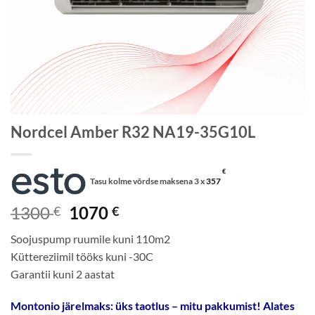
Nordcel Amber R32 NA19-35G10L
€
Tasu kolme võrdse maksena 3 x
357
Algne
Current
1300
1070
€
€
hind
price
Soojuspump ruumile kuni 110m2
oli:
is:
Küttereziimil tööks kuni -30C
1300 €.
1070 €.
Garantii kuni 2 aastat
Montonio järelmaks: üks taotlus – mitu pakkumist! Alates