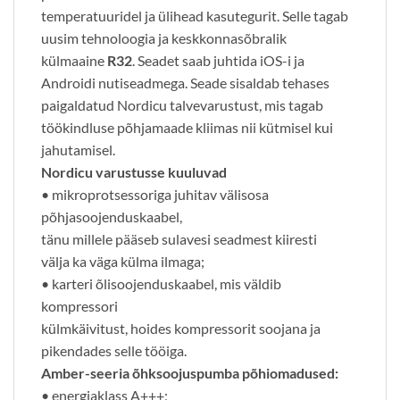
temperatuuridel ja ülihead kasutegurit. Selle tagab
uusim tehnoloogia ja keskkonnasõbralik
külmaaine
R32
. Seadet saab juhtida iOS-i ja
Androidi nutiseadmega. ​Seade sisaldab tehases
paigaldatud Nordicu talvevarustust, mis tagab
töökindluse põhjamaade kliimas nii kütmisel kui
jahutamisel.
Nordicu varustusse kuuluvad
• mikroprotsessoriga juhitav välisosa
põhjasoojenduskaabel,
tänu millele pääseb sulavesi seadmest kiiresti
välja ka väga külma ilmaga;
• karteri õlisoojenduskaabel, mis väldib
kompressori
külmkäivitust, hoides kompressorit soojana ja
pikendades selle tööiga.
Amber-seeria õhksoojuspumba põhiomadused:
• energiaklass A+++;