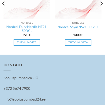
NORDCEL
NORDCEL
Nordcel Fairy Nordic NF21-
Nordcel Soyal NS21-50G10L
50DCL
970
€
1300
€
TUTVU & OSTA
TUTVU & OSTA
KONTAKT
Soojuspumbad24 OÜ
+372 5674 7900
info@soojuspumbad24.ee