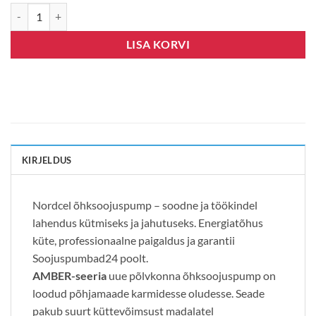
Nordcel Amber R32 NA19-35G10L kogus
LISA KORVI
KIRJELDUS
Nordcel õhksoojuspump – soodne ja töökindel
lahendus kütmiseks ja jahutuseks. Energiatõhus
küte, professionaalne paigaldus ja garantii
Soojuspumbad24 poolt.
AMBER-seeria
uue põlvkonna õhksoojuspump on
loodud põhjamaade karmidesse oludesse. Seade
pakub suurt küttevõimsust madalatel