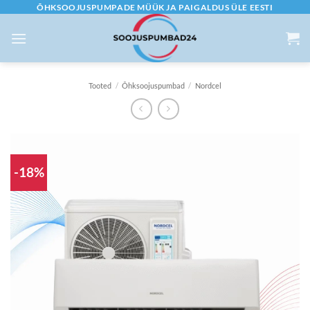
Skip
ÕHKSOOJUSPUMPADE MÜÜK JA PAIGALDUS ÜLE EESTI
to
content
Tooted
/
Õhksoojuspumbad
/
Nordcel
-18%