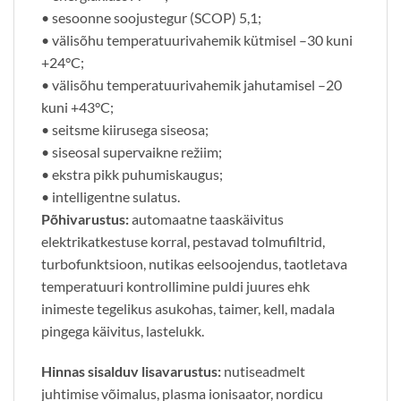
• sesoonne soojustegur (SCOP) 5,1;
• välisõhu temperatuurivahemik kütmisel –30 kuni
+24°C;
• välisõhu temperatuurivahemik jahutamisel –20
kuni +43°C;
• seitsme kiirusega siseosa;
• siseosal supervaikne režiim;
• ekstra pikk puhumiskaugus;
• intelligentne sulatus.
Põhivarustus:
automaatne taaskäivitus
elektrikatkestuse korral, pestavad tolmufiltrid,
turbofunktsioon, nutikas eelsoojendus, taotletava
temperatuuri kontrollimine puldi juures ehk
inimeste tegelikus asukohas, taimer, kell, madala
pingega käivitus, lastelukk.
Hinnas sisalduv lisavarustus:
nutiseadmelt
juhtimise võimalus, plasma ionisaator, nordicu